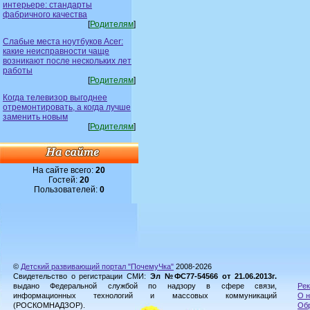
интерьере: стандарты
фабричного качества
[
Родителям
]
Слабые места ноутбуков Acer:
какие неисправности чаще
возникают после нескольких лет
работы
[
Родителям
]
Когда телевизор выгоднее
отремонтировать, а когда лучше
заменить новым
[
Родителям
]
На сайте всего:
20
Гостей:
20
Пользователей:
0
©
Детский развивающий портал "ПочемуЧка"
2008-2026
Свидетельство о регистрации СМИ:
Эл №ФС77-54566 от 21.06.2013г.
выдано Федеральной службой по надзору в сфере связи,
Рек
информационных технологий и массовых коммуникаций
О н
(РОСКОМНАДЗОР).
Обр