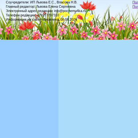
Соучредители: ИП Львова Е.С., Власова Н.В.
Пол
Главный редактор: Львова Елена Сергеевна
По
Электронный адрес редакции: info@pochemu4ka.ru
Телефон редакции: +79277797310
Информация на сайте обновлена: 08.08.2026