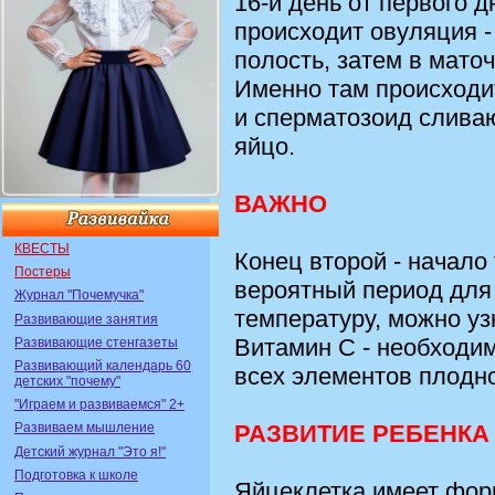
16-й день от первого 
происходит овуляция 
полость, затем в маточ
Именно там происходи
и сперматозоид сливаю
яйцо.
ВАЖНО
КВЕСТЫ
Конец второй - начало
Постеры
вероятный период для
Журнал "Почемучка"
температуру, можно уз
Развивающие занятия
Витамин С - необходи
Развивающие стенгазеты
Развивающий календарь 60
всех элементов плодно
детских "почему"
"Играем и развиваемся" 2+
РАЗВИТИЕ РЕБЕНКА
Развиваем мышление
Детский журнал "Это я!"
Подготовка к школе
Яйцеклетка имеет фор