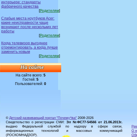
интерьере: стандарты
фабричного качества
[
Родителям
]
Слабые места ноутбуков Acer:
какие неисправности чаще
возникают после нескольких лет
работы
[
Родителям
]
Когда телевизор выгоднее
отремонтировать, а когда лучше
заменить новым
[
Родителям
]
На сайте всего:
5
Гостей:
5
Пользователей:
0
©
Детский развивающий портал "ПочемуЧка"
2008-2026
Свидетельство о регистрации СМИ:
Эл №ФС77-54566 от 21.06.2013г.
выдано Федеральной службой по надзору в сфере связи,
Рек
информационных технологий и массовых коммуникаций
О н
(РОСКОМНАДЗОР).
Обр