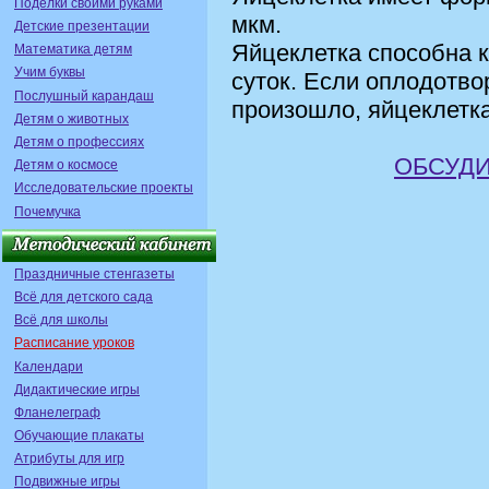
Поделки своими руками
мкм.
Детские презентации
Яйцеклетка способна 
Математика детям
Учим буквы
суток. Если оплодотво
Послушный карандаш
произошло, яйцеклетка
Детям о животных
Детям о профессиях
ОБСУДИ
Детям о космосе
Исследовательские проекты
Почемучка
Праздничные стенгазеты
Всё для детского сада
Всё для школы
Расписание уроков
Календари
Дидактические игры
Фланелеграф
Обучающие плакаты
Атрибуты для игр
Подвижные игры