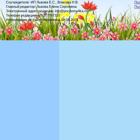
Соучредители: ИП Львова Е.С., Власова Н.В.
Пол
Главный редактор: Львова Елена Сергеевна
По
Электронный адрес редакции: info@pochemu4ka.ru
Телефон редакции: +79277797310
Информация на сайте обновлена: 08.08.2026