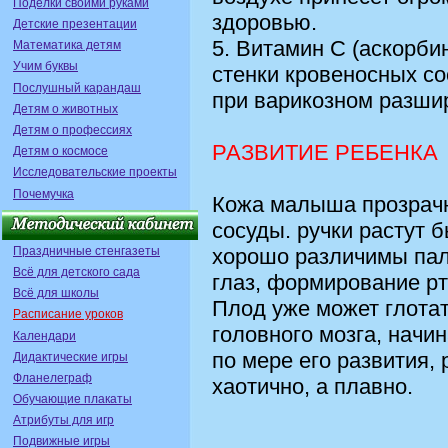
Поделки своими руками
здоровью.
Детские презентации
5. Витамин С (аскорби
Математика детям
Учим буквы
стенки кровеносных с
Послушный карандаш
при варикозном разши
Детям о животных
Детям о профессиях
РАЗВИТИЕ РЕБЕНКА
Детям о космосе
Исследовательские проекты
Почемучка
Кожа малыша прозрачн
сосуды. ручки растут б
Праздничные стенгазеты
хорошо различимы пал
Всё для детского сада
глаз, формирование рт
Всё для школы
Плод уже может глота
Расписание уроков
головного мозга, начи
Календари
по мере его развития, 
Дидактические игры
Фланелеграф
хаотично, а плавно.
Обучающие плакаты
Атрибуты для игр
Подвижные игры