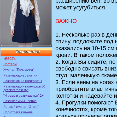
расширению вен, во в
может усугубиться.
ВАЖНО
1. Несколько раз в ден
спину, подложите под 
оказались на 10-15 см
крови. В таком положе
КВЕСТЫ
2. Когда Вы сидите, п
Постеры
свободно свисать вниз
Журнал "Почемучка"
стул, маленькую скаме
Развивающие занятия
3. Если вены на ногах 
Развивающие стенгазеты
Развивающий календарь 60
приобретите эластичн
детских "почему"
колготки и надевайте и
"Играем и развиваемся" 2+
4. Прогулки помогают 
Развиваем мышление
Детский журнал "Это я!"
конечностях, кроме то
Подготовка к школе
воздухе принесет огр