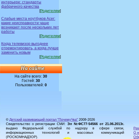
интерьере: стандарты
фабричного качества
[
Родителям
]
Слабые места ноутбуков Acer:
какие неисправности чаще
возникают после нескольких лет
работы
[
Родителям
]
Когда телевизор выгоднее
отремонтировать, а когда лучше
заменить новым
[
Родителям
]
На сайте всего:
30
Гостей:
30
Пользователей:
0
©
Детский развивающий портал "ПочемуЧка"
2008-2026
Свидетельство о регистрации СМИ:
Эл №ФС77-54566 от 21.06.2013г.
выдано Федеральной службой по надзору в сфере связи,
Рек
информационных технологий и массовых коммуникаций
О н
(РОСКОМНАДЗОР).
Обр