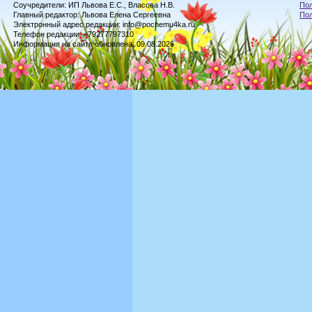
Соучредители: ИП Львова Е.С., Власова Н.В.
Пол
Главный редактор: Львова Елена Сергеевна
По
Электронный адрес редакции: info@pochemu4ka.ru
Телефон редакции: +79277797310
Информация на сайте обновлена: 09.08.2026