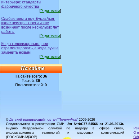
интерьере: стандарты
фабричного качества
[
Родителям
]
Слабые места ноутбуков Acer:
какие неисправности чаще
возникают после нескольких лет
работы
[
Родителям
]
Когда телевизор выгоднее
отремонтировать, а когда лучше
заменить новым
[
Родителям
]
На сайте всего:
36
Гостей:
36
Пользователей:
0
©
Детский развивающий портал "ПочемуЧка"
2008-2026
Свидетельство о регистрации СМИ:
Эл №ФС77-54566 от 21.06.2013г.
выдано Федеральной службой по надзору в сфере связи,
Рек
информационных технологий и массовых коммуникаций
О н
(РОСКОМНАДЗОР).
Обр