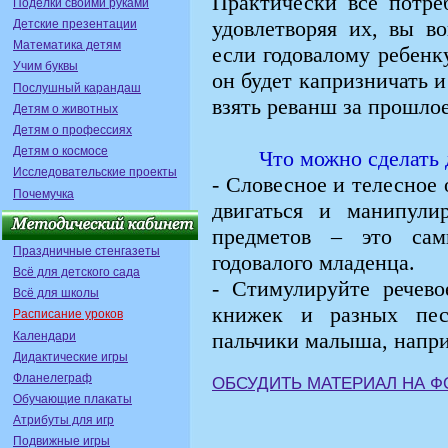
Практически все потре
Поделки своими руками
удовлетворяя их, вы во
Детские презентации
Математика детям
если годовалому ребенк
Учим буквы
он будет капризничать и
Послушный карандаш
взять реванш за прошло
Детям о животных
Детям о профессиях
Детям о космосе
Что можно сделать 
Исследовательские проекты
- Словесное и телесное
Почемучка
двигаться и манипули
предметов – это сам
Праздничные стенгазеты
годовалого младенца.
Всё для детского сада
- Стимулируйте речев
Всё для школы
книжек и разных песе
Расписание уроков
пальчики малыша, напри
Календари
Дидактические игры
Фланелеграф
ОБСУДИТЬ МАТЕРИАЛ НА 
Обучающие плакаты
Атрибуты для игр
Подвижные игры