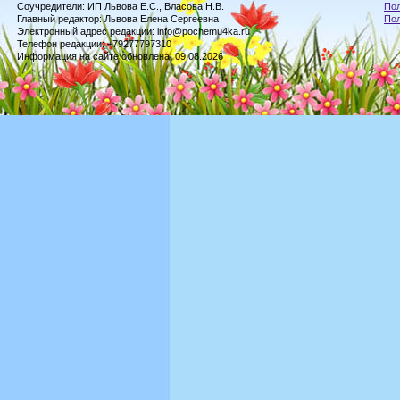
Соучредители: ИП Львова Е.С., Власова Н.В.
Пол
Главный редактор: Львова Елена Сергеевна
По
Электронный адрес редакции: info@pochemu4ka.ru
Телефон редакции: +79277797310
Информация на сайте обновлена: 09.08.2026