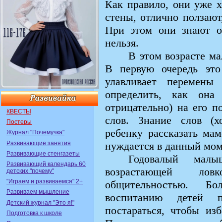
Как правило, они уже х
стены, отлично ползают
При этом они знают о
нельзя.
В этом возрасте м
В первую очередь это
улавливает перемены
определить, как она 
отрицательно) на его п
КВЕСТЫ
слов. Знание слов (х
Постеры
ребенку рассказать мам
Журнал "Почемучка"
Развивающие занятия
нуждается в данный мом
Развивающие стенгазеты
Годовалый малы
Развивающий календарь 60
возрастающей лов
детских "почему"
"Играем и развиваемся" 2+
общительностью. Бо
Развиваем мышление
воспитанию детей 
Детский журнал "Это я!"
постараться, чтобы изб
Подготовка к школе