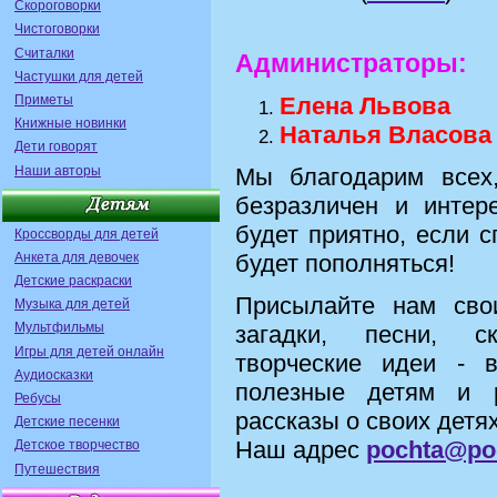
Скороговорки
Чистоговорки
Считалки
Администраторы:
Частушки для детей
Приметы
Елена Львова
Книжные новинки
Наталья Власова
Дети говорят
Наши авторы
Мы благодарим всех,
безразличен и интер
будет приятно, если 
Кроссворды для детей
Анкета для девочек
будет пополняться!
Детские раскраски
Присылайте нам свои
Музыка для детей
Мультфильмы
загадки, песни, с
Игры для детей онлайн
творческие идеи -
Аудиосказки
полезные детям и 
Ребусы
рассказы о своих детях
Детские песенки
Наш адрес
pochta@po
Детское творчество
Путешествия