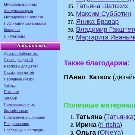
Татьяна Шатских
Музыкальные игры
Физкультминутка
Максим Субботин
Методическая копилка
Яника Бравар
Публикация материалов
Владимир Гакштет
Конкурсы
Маргарита Иваныч
Я - Учитель!
Детская библиотека
Стихи для детей
Также благодарим:
Рассказы для детей
Сказки для детей
ПАвел_Каткоv
(дизайн
Народные сказки
Азбука
Потешки
Загадки
Полезные материал
Пальчиковые игры
Колыбельные
Татьяна
(
Татьянка
Праздничные сценарии
Ирина
(
ri-risha
)
Поздравления
Пословицы и поговорки
Ольга
(
ONeYa
)