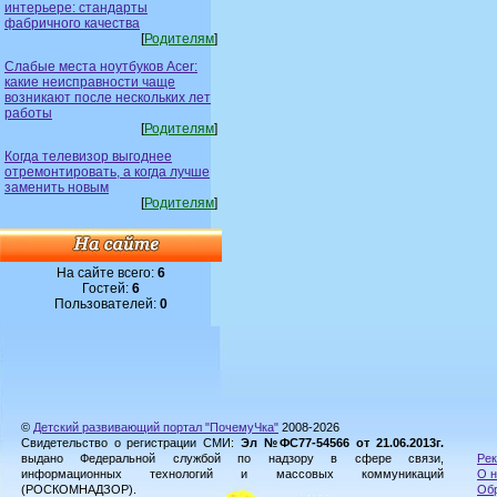
интерьере: стандарты
фабричного качества
[
Родителям
]
Слабые места ноутбуков Acer:
какие неисправности чаще
возникают после нескольких лет
работы
[
Родителям
]
Когда телевизор выгоднее
отремонтировать, а когда лучше
заменить новым
[
Родителям
]
На сайте всего:
6
Гостей:
6
Пользователей:
0
©
Детский развивающий портал "ПочемуЧка"
2008-2026
Свидетельство о регистрации СМИ:
Эл №ФС77-54566 от 21.06.2013г.
выдано Федеральной службой по надзору в сфере связи,
Рек
информационных технологий и массовых коммуникаций
О н
(РОСКОМНАДЗОР).
Обр