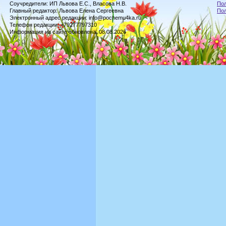
Соучредители: ИП Львова Е.С., Власова Н.В.
Пол
Главный редактор: Львова Елена Сергеевна
По
Электронный адрес редакции: info@pochemu4ka.ru
Телефон редакции: +79277797310
Информация на сайте обновлена: 08.08.2026