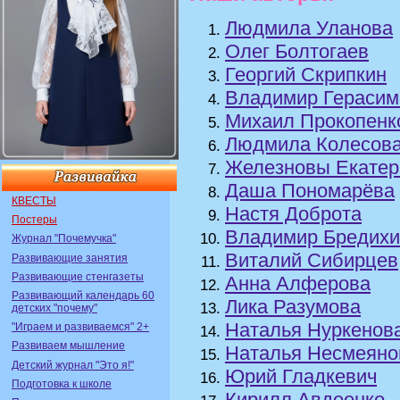
Людмила Уланова
Олег Болтогаев
Георгий Скрипкин
Владимир Герасим
Михаил Прокопенк
Людмила Колесов
Железновы Екатер
Даша Пономарёва
КВЕСТЫ
Настя Доброта
Постеры
Владимир Бредихи
Журнал "Почемучка"
Виталий Сибирцев
Развивающие занятия
Развивающие стенгазеты
Анна Алферова
Развивающий календарь 60
Лика Разумова
детских "почему"
Наталья Нуркенов
"Играем и развиваемся" 2+
Развиваем мышление
Наталья Несмеяно
Детский журнал "Это я!"
Юрий Гладкевич
Подготовка к школе
Кирилл Авдеенко