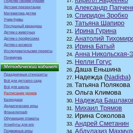
Поделки своими руками
Александр Папчен
Детские презентации
Математика детям
Спиридон Зробко
Учим буквы
Татьяна Шапиро
Послушный карандаш
Ирина Гурина
Детям о животных
Анатолий Тихомир
Детям о профессиях
Ирина Батый
Детям о космосе
Исследовательские проекты
Анна Никольская-
Почемучка
Нелли Гогус
Даша Еньшина
Праздничные стенгазеты
Надежда (
Nadiфа
)
Всё для детского сада
Татьяна Полякова
Всё для школы
Ольга Климова
Расписание уроков
Надежда Башлако
Календари
Дидактические игры
Михаил Трямов
Фланелеграф
Ирина Соколова
Обучающие плакаты
Андрей Сметанин
Атрибуты для игр
Абдулазиз Махмуд
Подвижные игры