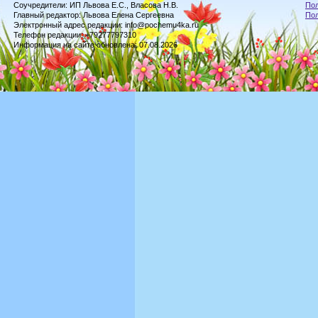
Соучредители: ИП Львова Е.С., Власова Н.В.
Пол
Главный редактор: Львова Елена Сергеевна
По
Электронный адрес редакции: info@pochemu4ka.ru
Телефон редакции: +79277797310
Информация на сайте обновлена: 07.08.2026