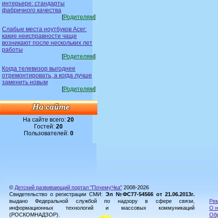
интерьере: стандарты
фабричного качества
[
Родителям
]
Слабые места ноутбуков Acer:
какие неисправности чаще
возникают после нескольких лет
работы
[
Родителям
]
Когда телевизор выгоднее
отремонтировать, а когда лучше
заменить новым
[
Родителям
]
На сайте всего:
20
Гостей:
20
Пользователей:
0
©
Детский развивающий портал "ПочемуЧка"
2008-2026
Свидетельство о регистрации СМИ:
Эл №ФС77-54566 от 21.06.2013г.
выдано Федеральной службой по надзору в сфере связи,
Рек
информационных технологий и массовых коммуникаций
О н
(РОСКОМНАДЗОР).
Обр