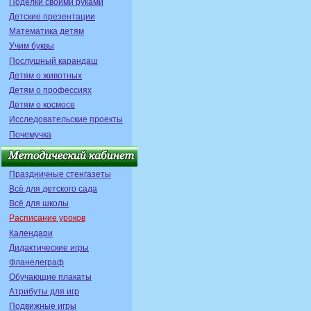
Поделки своими руками
Детские презентации
Математика детям
Учим буквы
Послушный карандаш
Детям о животных
Детям о профессиях
Детям о космосе
Исследовательские проекты
Почемучка
Праздничные стенгазеты
Всё для детского сада
Всё для школы
Расписание уроков
Календари
Дидактические игры
Фланелеграф
Обучающие плакаты
Атрибуты для игр
Подвижные игры