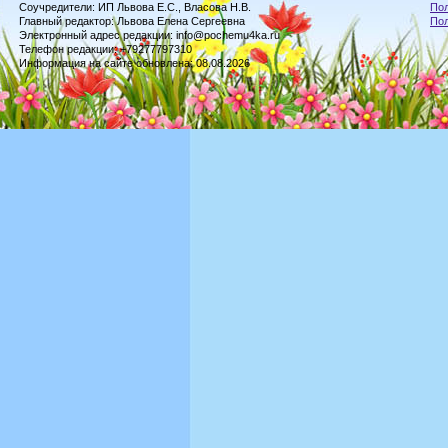
Соучредители: ИП Львова Е.С., Власова Н.В.
Пол
Главный редактор: Львова Елена Сергеевна
По
Электронный адрес редакции: info@pochemu4ka.ru
Телефон редакции: +79277797310
Информация на сайте обновлена: 08.08.2026