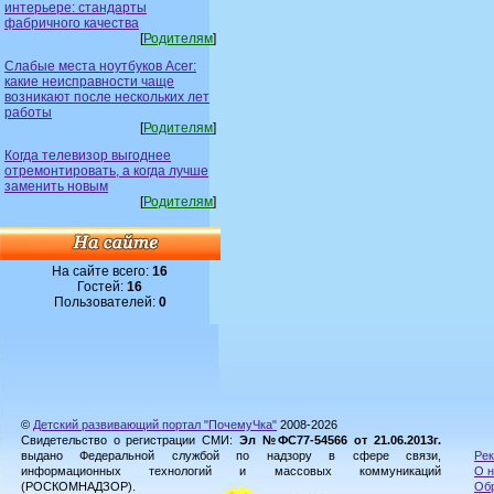
интерьере: стандарты
фабричного качества
[
Родителям
]
Слабые места ноутбуков Acer:
какие неисправности чаще
возникают после нескольких лет
работы
[
Родителям
]
Когда телевизор выгоднее
отремонтировать, а когда лучше
заменить новым
[
Родителям
]
На сайте всего:
16
Гостей:
16
Пользователей:
0
©
Детский развивающий портал "ПочемуЧка"
2008-2026
Свидетельство о регистрации СМИ:
Эл №ФС77-54566 от 21.06.2013г.
выдано Федеральной службой по надзору в сфере связи,
Рек
информационных технологий и массовых коммуникаций
О н
(РОСКОМНАДЗОР).
Обр