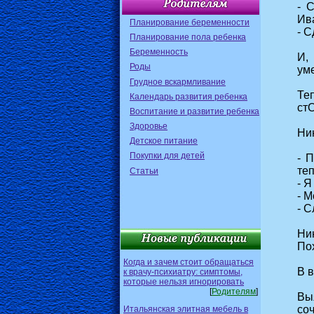
- 
Ив
Планирование беременности
- С
Планирование пола ребенка
Беременность
И,
Роды
уме
Грудное вскармливание
Те
Календарь развития ребенка
ст
Воспитание и развитие ребенка
Здоровье
Ни
Детское питание
Покупки для детей
- 
теп
Статьи
- Я
- М
- С
Ни
Пох
Когда и зачем стоит обращаться
В 
к врачу-психиатру: симптомы,
которые нельзя игнорировать
[
Родителям
]
Вы
со
Итальянская элитная мебель в