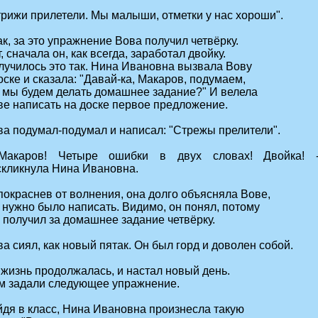
трижи прилетели. Мы малыши, отметки у нас хороши".
к, за это упражнение Вова получил четвёрку.
, сначала он, как всегда, заработал двойку.
лучилось это так. Нина Ивановна вызвала Вову
оске и сказала: "Давай-ка, Макаров, подумаем,
к мы будем делать домашнее задание?" И велела
ве написать на доске первое предложение.
ва подумал-подумал и написал: "Стрежы прелители".
Макаров! Четыре ошибки в двух словах! Двойка! 
скликнула Нина Ивановна.
покраснев от волнения, она долго объясняла Вове,
 нужно было написать. Видимо, он понял, потому
 получил за домашнее задание четвёрку.
а сиял, как новый пятак. Он был горд и доволен собой.
 жизнь продолжалась, и настал новый день.
м задали следующее упражнение.
йдя в класс, Нина Ивановна произнесла такую