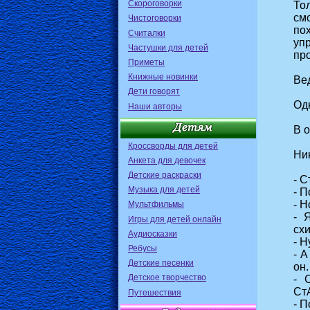
Скороговорки
То
смо
Чистоговорки
пох
Считалки
уп
Частушки для детей
про
Приметы
Книжные новинки
Вед
Дети говорят
Од
Наши авторы
В 
Кроссворды для детей
Ни
Анкета для девочек
Детские раскраски
- С
Музыка для детей
- П
- Н
Мультфильмы
- 
Игры для детей онлайн
сх
Аудиосказки
- Н
Ребусы
- А
Детские песенки
он.
Детское творчество
- 
Ст
Путешествия
- П