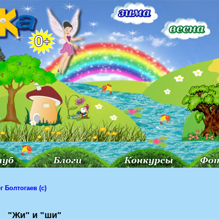
г Болтогаев (с)
"Жи" и "ши"