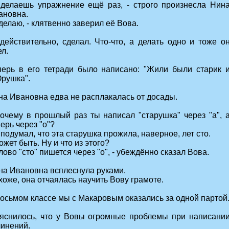
Сделаешь упражнение ещё раз, - строго произнесла Нин
ановна.
делаю, - клятвенно заверил её Вова.
 действительно, сделал. Что-что, а делать одно и тоже о
л.
перь в его тетради было написано: "Жили были старик 
Орушка".
на Ивановна едва не расплакалась от досады.
Почему в прошлый раз ты написал "старушка" через "а", 
ерь через "о"?
 подумал, что эта старушка прожила, наверное, лет сто.
ожет быть. Ну и что из этого?
лово "сто" пишется через "о", - убеждённо сказал Вова.
на Ивановна всплеснула руками.
оже, она отчаялась научить Вову грамоте.
восьмом классе мы с Макаровым оказались за одной партой
яснилось, что у Вовы огромные проблемы при написани
чинений.