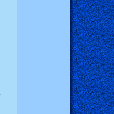
.
-
с
!