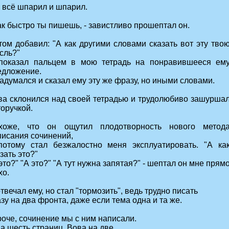
я всё шпарил и шпарил.
ак быстро ты пишешь, - завистливо прошептал он.
том добавил: "А как другими словами сказать вот эту тво
сль?"
показал пальцем в мою тетрадь на понравившееся ем
едложение.
адумался и сказал ему эту же фразу, но иными словами.
ва склонился над своей тетрадью и трудолюбиво зашурша
оручкой.
хоже, что он ощутил плодотворность нового метод
писания сочинений,
потому стал безжалостно меня эксплуатировать. "А ка
зать это?"
это?" "А это?" "А тут нужна запятая?" - шептал он мне прям
хо.
твечал ему, но стал "тормозить", ведь трудно писать
зу на два фронта, даже если тема одна и та же.
роче, сочинение мы с ним написали.
а шесть страниц, Вова на две.