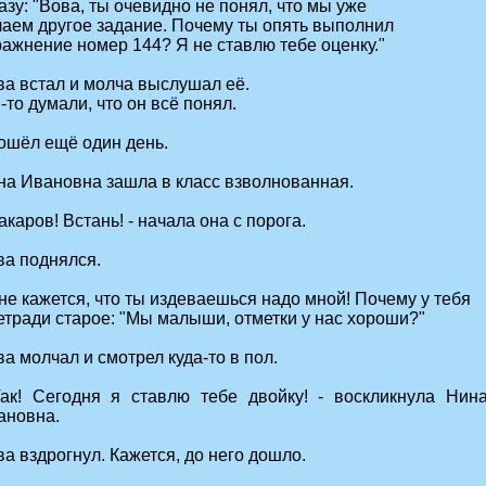
зу: "Вова, ты очевидно не понял, что мы уже
лаем другое задание. Почему ты опять выполнил
ражнение номер 144? Я не ставлю тебе оценку."
ва встал и молча выслушал её.
то думали, что он всё понял.
ошёл ещё один день.
на Ивановна зашла в класс взволнованная.
акаров! Встань! - начала она с порога.
ва поднялся.
не кажется, что ты издеваешься надо мной! Почему у тебя
етради старое: "Мы малыши, отметки у нас хороши?"
а молчал и смотрел куда-то в пол.
Так! Сегодня я ставлю тебе двойку! - воскликнула Нин
ановна.
а вздрогнул. Кажется, до него дошло.