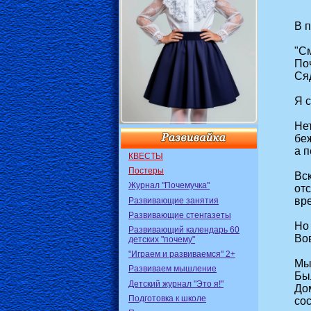
В п
"См
По
Сяд
Я с
Нет
беж
а п
КВЕСТЫ
Постеры
Вс
Журнал "Почемучка"
отс
вр
Развивающие занятия
Развивающие стенгазеты
Но
Развивающий календарь 60
Вов
детских "почему"
"Играем и развиваемся" 2+
Мы 
Развиваем мышление
Был
Детский журнал "Это я!"
До
Подготовка к школе
со