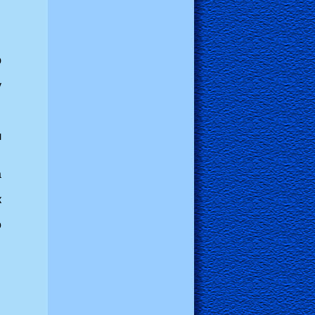
ю
у
л
а
к
о