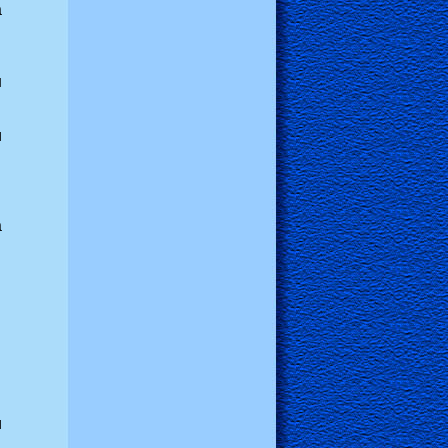
а
н
и
а
.
и