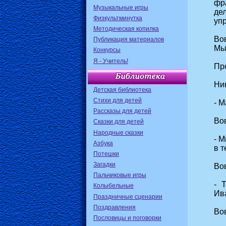
фра
Музыкальные игры
де
Физкультминутка
уп
Методическая копилка
Во
Публикация материалов
Мы-
Конкурсы
Я - Учитель!
Пр
Ни
Детская библиотека
Стихи для детей
- М
Рассказы для детей
Во
Сказки для детей
Народные сказки
- М
Азбука
в т
Потешки
Загадки
Вов
Пальчиковые игры
- 
Колыбельные
Ив
Праздничные сценарии
Поздравления
Вов
Пословицы и поговорки