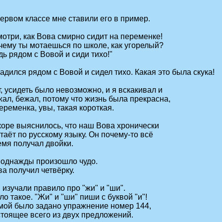
ервом классе мне ставили его в пример.
отри, как Вова смирно сидит на переменке!
чему ты мотаешься по школе, как угорелый?
ь рядом с Вовой и сиди тихо!"
адился рядом с Вовой и сидел тихо. Какая это была скука!
, усидеть было невозможно, и я вскакивал и
ал, бежал, потому что жизнь была прекрасна,
еременка, увы, такая короткая.
коре выяснилось, что наш Вова хронически
таёт по русскому языку. Он почему-то всё
емя получал двойки.
 однажды произошло чудо.
а получил четвёрку.
изучали правило про "жи" и "ши".
о такое. "Жи" и "ши" пиши с буквой "и"!
мой было задано упражнение номер 144,
стоящее всего из двух предложений.