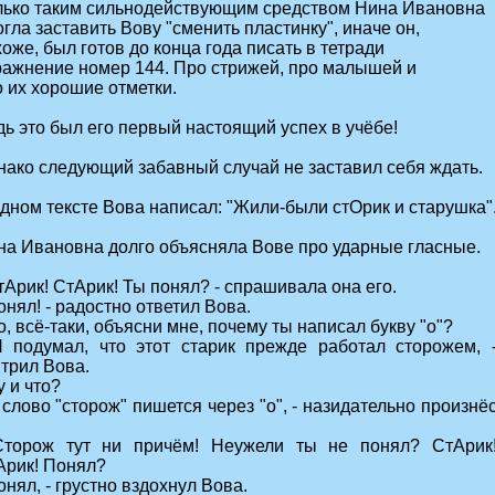
лько таким сильнодействующим средством Нина Ивановна
гла заставить Вову "сменить пластинку", иначе он,
оже, был готов до конца года писать в тетради
ражнение номер 144. Про стрижей, про малышей и
 их хорошие отметки.
ь это был его первый настоящий успех в учёбе!
нако следующий забавный случай не заставил себя ждать.
одном тексте Вова написал: "Жили-были стОрик и старушка"
на Ивановна долго объясняла Вове про ударные гласные.
тАрик! СтАрик! Ты понял? - спрашивала она его.
онял! - радостно ответил Вова.
о, всё-таки, объясни мне, почему ты написал букву "о"?
Я подумал, что этот старик прежде работал сторожем, 
итрил Вова.
у и что?
 слово "сторож" пишется через "о", - назидательно произнё
Сторож тут ни причём! Неужели ты не понял? СтАрик
Арик! Понял?
онял, - грустно вздохнул Вова.