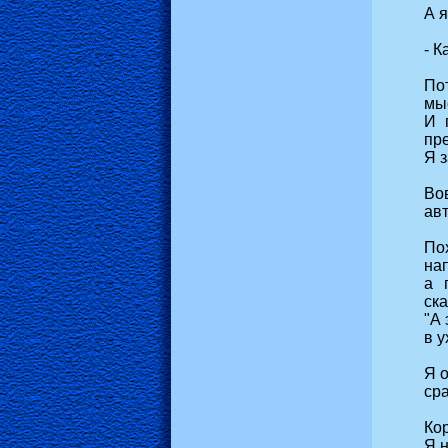
А 
- К
По
мы
И 
пр
Я з
Во
авт
По
на
а 
ска
"А 
в у
Я о
сра
Ко
Я н