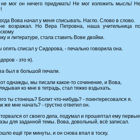
 не мог он ничего придумать! Не мог изложить мысль! Н
!
огда Вова начал у меня списывать. Нагло. Слово в слово.
не возражал. Но Вера Петровна, наша учительница п
сскому
ку и литературе, стала ставить Вове двойки.
ы опять списал у Сидорова, - печально говорила она.
доров - это я).
ва был в большой печали.
от однажды, мы писали какое-то сочинение, и Вова,
лядывая ко мне в тетрадь, стал тяжко вздыхать.
его ты стонешь? Болит что-нибудь? - поинтересовался я.
ак же мне начать? - грустно ответил он.
оторвался от своего дела, подумал и прошептал ему первые
азы для заданной темы. Вова, довольный, всё записал.
шло ещё три минуты, и он снова впал в тоску.