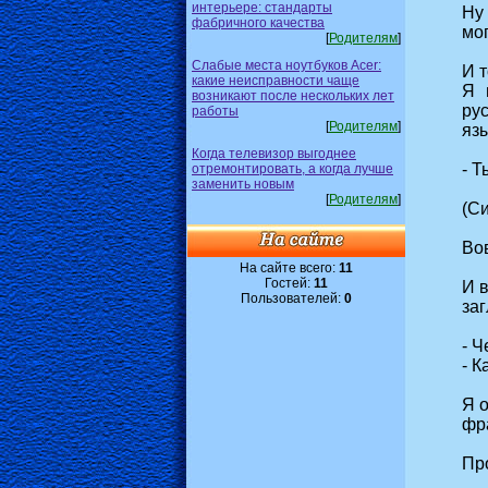
интерьере: стандарты
Ну
фабричного качества
мог
[
Родителям
]
Слабые места ноутбуков Acer:
И т
какие неисправности чаще
Я 
возникают после нескольких лет
ру
работы
[
Родителям
]
язы
Когда телевизор выгоднее
- Т
отремонтировать, а когда лучше
заменить новым
[
Родителям
]
(Си
Во
На сайте всего:
11
Гостей:
11
И в
Пользователей:
0
заг
- Ч
- К
Я 
фр
Про