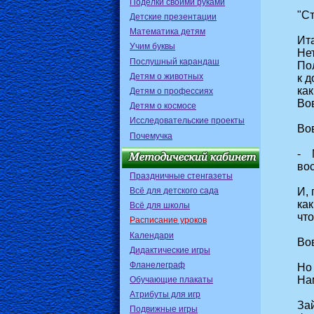
Поделки своими руками
"С
Детские презентации
Математика детям
Ита
Учим буквы
Нет
Послушный карандаш
По
Детям о животных
к д
ка
Детям о профессиях
Во
Детям о космосе
Исследовательские проекты
Во
Почемучка
- 
во
Праздничные стенгазеты
Всё для детского сада
И, 
как
Всё для школы
что
Расписание уроков
Календари
Вов
Дидактические игры
Фланелеграф
Но
На
Обучающие плакаты
Атрибуты для игр
За
Подвижные игры