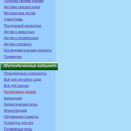
Поделки своими руками
Детские презентации
Математика детям
Учим буквы
Послушный карандаш
Детям о животных
Детям о профессиях
Детям о космосе
Исследовательские проекты
Почемучка
Праздничные стенгазеты
Всё для детского сада
Всё для школы
Расписание уроков
Календари
Дидактические игры
Фланелеграф
Обучающие плакаты
Атрибуты для игр
Подвижные игры