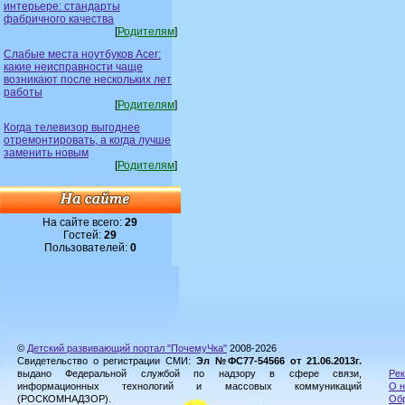
интерьере: стандарты
фабричного качества
[
Родителям
]
Слабые места ноутбуков Acer:
какие неисправности чаще
возникают после нескольких лет
работы
[
Родителям
]
Когда телевизор выгоднее
отремонтировать, а когда лучше
заменить новым
[
Родителям
]
На сайте всего:
29
Гостей:
29
Пользователей:
0
©
Детский развивающий портал "ПочемуЧка"
2008-2026
Свидетельство о регистрации СМИ:
Эл №ФС77-54566 от 21.06.2013г.
выдано Федеральной службой по надзору в сфере связи,
Рек
информационных технологий и массовых коммуникаций
О н
(РОСКОМНАДЗОР).
Обр