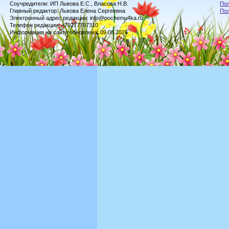
Соучредители: ИП Львова Е.С., Власова Н.В.
Пол
Главный редактор: Львова Елена Сергеевна
По
Электронный адрес редакции: info@pochemu4ka.ru
Телефон редакции: +79277797310
Информация на сайте обновлена: 09.08.2026