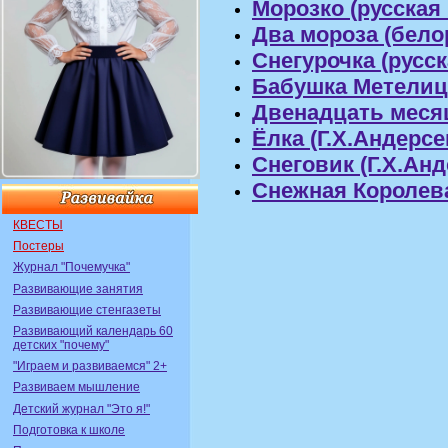
Морозко (русская 
Два мороза (бело
Снегурочка (русск
Бабушка Метелиц
Двенадцать месяц
Ёлка (Г.Х.Андерсе
Снеговик (Г.Х.Анд
Снежная Королева
КВЕСТЫ
Постеры
Журнал "Почемучка"
Развивающие занятия
Развивающие стенгазеты
Развивающий календарь 60
детских "почему"
"Играем и развиваемся" 2+
Развиваем мышление
Детский журнал "Это я!"
Подготовка к школе