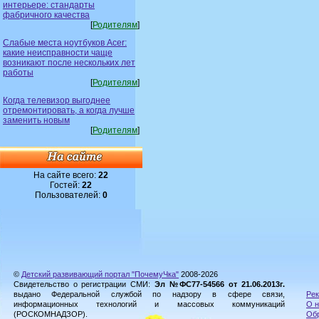
интерьере: стандарты
фабричного качества
[
Родителям
]
Слабые места ноутбуков Acer:
какие неисправности чаще
возникают после нескольких лет
работы
[
Родителям
]
Когда телевизор выгоднее
отремонтировать, а когда лучше
заменить новым
[
Родителям
]
На сайте всего:
22
Гостей:
22
Пользователей:
0
©
Детский развивающий портал "ПочемуЧка"
2008-2026
Свидетельство о регистрации СМИ:
Эл №ФС77-54566 от 21.06.2013г.
выдано Федеральной службой по надзору в сфере связи,
Рек
информационных технологий и массовых коммуникаций
О н
(РОСКОМНАДЗОР).
Обр