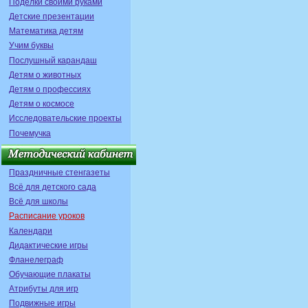
Поделки своими руками
Детские презентации
Математика детям
Учим буквы
Послушный карандаш
Детям о животных
Детям о профессиях
Детям о космосе
Исследовательские проекты
Почемучка
Праздничные стенгазеты
Всё для детского сада
Всё для школы
Расписание уроков
Календари
Дидактические игры
Фланелеграф
Обучающие плакаты
Атрибуты для игр
Подвижные игры