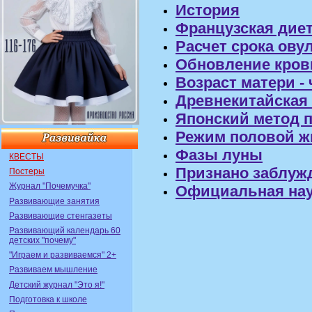
История
Французская дие
Расчет срока ову
Обновление кров
Возраст матери -
Древнекитайская
Японский метод 
Режим половой ж
Фазы луны
КВЕСТЫ
Признано заблуж
Постеры
Журнал "Почемучка"
Официальная нау
Развивающие занятия
Развивающие стенгазеты
Развивающий календарь 60
детских "почему"
"Играем и развиваемся" 2+
Развиваем мышление
Детский журнал "Это я!"
Подготовка к школе