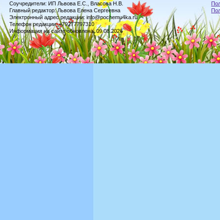
Соучредители: ИП Львова Е.С., Власова Н.В.
Пол
Главный редактор: Львова Елена Сергеевна
По
Электронный адрес редакции: info@pochemu4ka.ru
Телефон редакции: +79277797310
Информация на сайте обновлена: 09.08.2026