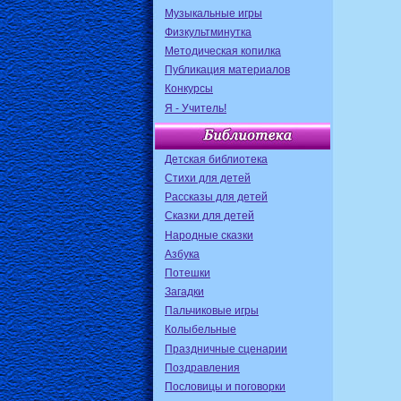
Музыкальные игры
Физкультминутка
Методическая копилка
Публикация материалов
Конкурсы
Я - Учитель!
Детская библиотека
Стихи для детей
Рассказы для детей
Сказки для детей
Народные сказки
Азбука
Потешки
Загадки
Пальчиковые игры
Колыбельные
Праздничные сценарии
Поздравления
Пословицы и поговорки