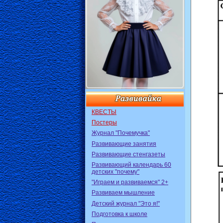
КВЕСТЫ
Постеры
Журнал "Почемучка"
Развивающие занятия
Развивающие стенгазеты
Развивающий календарь 60
детских "почему"
"Играем и развиваемся" 2+
Развиваем мышление
Детский журнал "Это я!"
Подготовка к школе