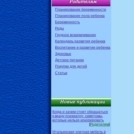
Планирование беременности
Планирование пола ребенка
Беременность
Роды
Грудное вскармливание
Календарь развития ребенка
Воспитание и развитие ребенка
Здоровье
Детское питание
Покупки для детей
Статьи
Когда и зачем стоит обращаться
к врачу-психиатру: симптомы,
которые нельзя игнорировать
[
Родителям
]
Итальянская элитная мебель в