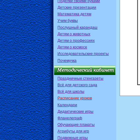
Поделки своими руками
Детские презентации
Математика детям
Учим буквы
Послушный карандаш
Детям о животных
Детям о профессиях
Детям о космосе
Исследовательские проекты
Почемучка
Праздничные стенгазеты
Всё для детского сада
Всё для школы
Расписание уроков
Календари
Дидактические игры
Фланелеграф
Обучающие плакаты
Атрибуты для игр
Подвижные игры