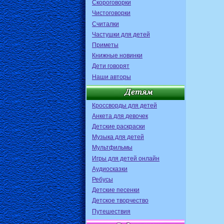
Скороговорки
Чистоговорки
Считалки
Частушки для детей
Приметы
Книжные новинки
Дети говорят
Наши авторы
Кроссворды для детей
Анкета для девочек
Детские раскраски
Музыка для детей
Мультфильмы
Игры для детей онлайн
Аудиосказки
Ребусы
Детские песенки
Детское творчество
Путешествия