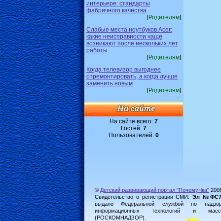
интерьере: стандарты
фабричного качества
[
Родителям
]
Слабые места ноутбуков Acer:
какие неисправности чаще
возникают после нескольких лет
работы
[
Родителям
]
Когда телевизор выгоднее
отремонтировать, а когда лучше
заменить новым
[
Родителям
]
На сайте всего:
7
Гостей:
7
Пользователей:
0
©
Детский развивающий портал "ПочемуЧка"
200
Свидетельство о регистрации СМИ:
Эл №ФС77-
выдано Федеральной службой по надз
информационных технологий и масс
(РОСКОМНАДЗОР).