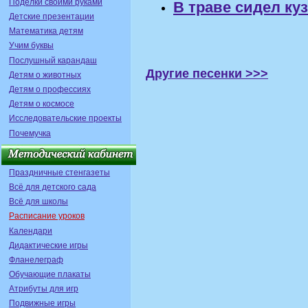
Поделки своими руками
В траве сидел ку
Детские презентации
Математика детям
Учим буквы
Послушный карандаш
Другие песенки >>>
Детям о животных
Детям о профессиях
Детям о космосе
Исследовательские проекты
Почемучка
Праздничные стенгазеты
Всё для детского сада
Всё для школы
Расписание уроков
Календари
Дидактические игры
Фланелеграф
Обучающие плакаты
Атрибуты для игр
Подвижные игры