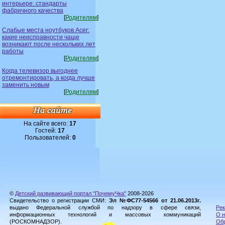
интерьере: стандарты
фабричного качества
[
Родителям
]
Слабые места ноутбуков Acer:
какие неисправности чаще
возникают после нескольких лет
работы
[
Родителям
]
Когда телевизор выгоднее
отремонтировать, а когда лучше
заменить новым
[
Родителям
]
На сайте всего:
17
Гостей:
17
Пользователей:
0
©
Детский развивающий портал "ПочемуЧка"
2008-2026
Свидетельство о регистрации СМИ:
Эл №ФС77-54566 от 21.06.2013г.
выдано Федеральной службой по надзору в сфере связи,
Рек
информационных технологий и массовых коммуникаций
О н
(РОСКОМНАДЗОР).
Обр