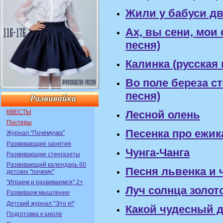
Жили у бабуси дв
Ах, вы сени, мои 
песня)
Калинка (русская
Во поле береза с
песня)
КВЕСТЫ
Лесной олень
Постеры
Песенка про ежик
Журнал "Почемучка"
Развивающие занятия
Чунга-Чанга
Развивающие стенгазеты
Развивающий календарь 60
Песня львенка и 
детских "почему"
"Играем и развиваемся" 2+
Луч солнца золот
Развиваем мышление
Детский журнал "Это я!"
Какой чудесный 
Подготовка к школе