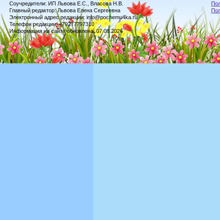
Соучредители: ИП Львова Е.С., Власова Н.В.
Пол
Главный редактор: Львова Елена Сергеевна
По
Электронный адрес редакции: info@pochemu4ka.ru
Телефон редакции: +79277797310
Информация на сайте обновлена: 07.08.2026