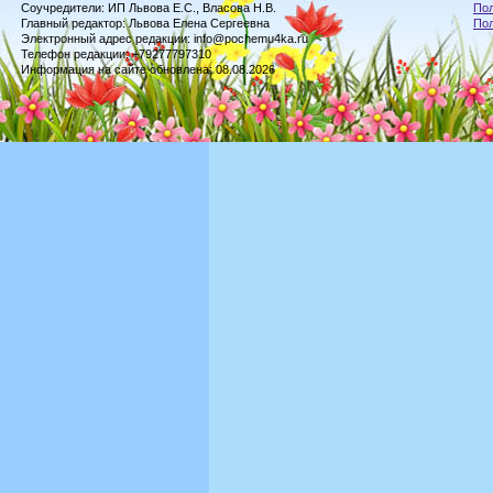
Соучредители: ИП Львова Е.С., Власова Н.В.
Пол
Главный редактор: Львова Елена Сергеевна
По
Электронный адрес редакции: info@pochemu4ka.ru
Телефон редакции: +79277797310
Информация на сайте обновлена: 08.08.2026