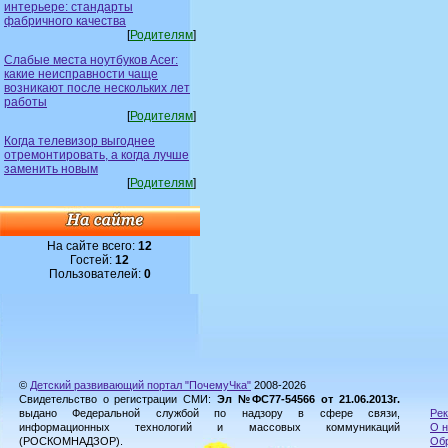
интерьере: стандарты
фабричного качества
[
Родителям
]
Слабые места ноутбуков Acer:
какие неисправности чаще
возникают после нескольких лет
работы
[
Родителям
]
Когда телевизор выгоднее
отремонтировать, а когда лучше
заменить новым
[
Родителям
]
На сайте всего:
12
Гостей:
12
Пользователей:
0
©
Детский развивающий портал "ПочемуЧка"
2008-2026
Свидетельство о регистрации СМИ:
Эл №ФС77-54566 от 21.06.2013г.
выдано Федеральной службой по надзору в сфере связи,
Рек
информационных технологий и массовых коммуникаций
О н
(РОСКОМНАДЗОР).
Обр