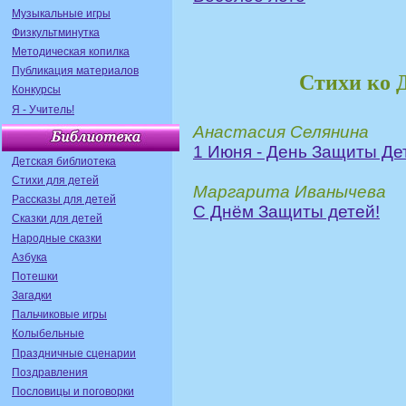
Музыкальные игры
Физкультминутка
Методическая копилка
Публикация материалов
Стихи ко 
Конкурсы
Я - Учитель!
Анастасия Селянина
1 Июня - День Защиты Де
Детская библиотека
Стихи для детей
Маргарита Иванычева
Рассказы для детей
С Днём Защиты детей!
Сказки для детей
Народные сказки
Азбука
Потешки
Загадки
Пальчиковые игры
Колыбельные
Праздничные сценарии
Поздравления
Пословицы и поговорки