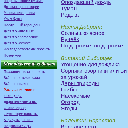
Поделки своими руками
Опоздавший дождь
Детские презентации
Туман
Математика детям
Редька
Учим буквы
Послушный карандаш
Настя Доброта
Детям о животных
Солнышко ясное
Детям о профессиях
Ручеёк
Детям о космосе
По дорожке, по дорожке...
Исследовательские проекты
Почемучка
Виталий Сибирцев
Угощение для дождика
Сорняки-озорники или Би
Праздничные стенгазеты
за урожай
Всё для детского сада
Дары природы
Всё для школы
Грибы
Расписание уроков
Насекомые
Календари
Огород
Дидактические игры
Ягоды
Фланелеграф
Обучающие плакаты
Валентин Берестов
Атрибуты для игр
Весёлое лето
Подвижные игры