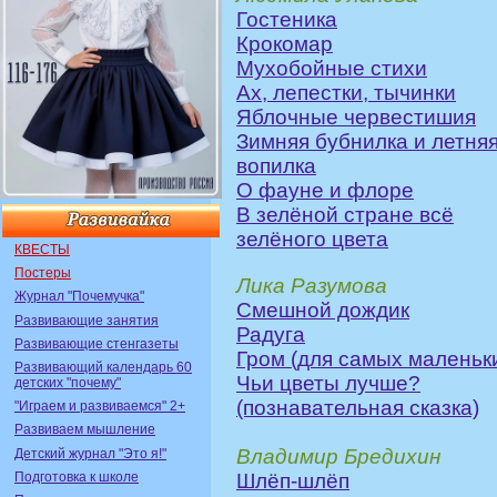
Гостеника
Крокомар
Мухобойные стихи
Ах, лепестки, тычинки
Яблочные червестишия
Зимняя бубнилка и летня
вопилка
О фауне и флоре
В зелёной стране всё
зелёного цвета
КВЕСТЫ
Постеры
Лика Разумова
Журнал "Почемучка"
Смешной дождик
Развивающие занятия
Радуга
Развивающие стенгазеты
Гром (для самых маленьк
Развивающий календарь 60
Чьи цветы лучше?
детских "почему"
(познавательная сказка)
"Играем и развиваемся" 2+
Развиваем мышление
Владимир Бредихин
Детский журнал "Это я!"
Подготовка к школе
Шлёп-шлёп