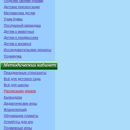
Поделки своими руками
Детские презентации
Математика детям
Учим буквы
Послушный карандаш
Детям о животных
Детям о профессиях
Детям о космосе
Исследовательские проекты
Почемучка
Праздничные стенгазеты
Всё для детского сада
Всё для школы
Расписание уроков
Календари
Дидактические игры
Фланелеграф
Обучающие плакаты
Атрибуты для игр
Подвижные игры