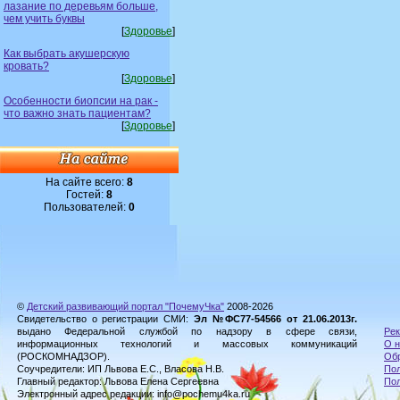
лазание по деревьям больше,
чем учить буквы
[
Здоровье
]
Как выбрать акушерскую
кровать?
[
Здоровье
]
Особенности биопсии на рак -
что важно знать пациентам?
[
Здоровье
]
На сайте всего:
8
Гостей:
8
Пользователей:
0
©
Детский развивающий портал "ПочемуЧка"
2008-2026
Свидетельство о регистрации СМИ:
Эл №ФС77-54566 от 21.06.2013г.
выдано Федеральной службой по надзору в сфере связи,
Рек
информационных технологий и массовых коммуникаций
О н
(РОСКОМНАДЗОР).
Обр
Соучредители: ИП Львова Е.С., Власова Н.В.
Пол
Главный редактор: Львова Елена Сергеевна
По
Электронный адрес редакции: info@pochemu4ka.ru