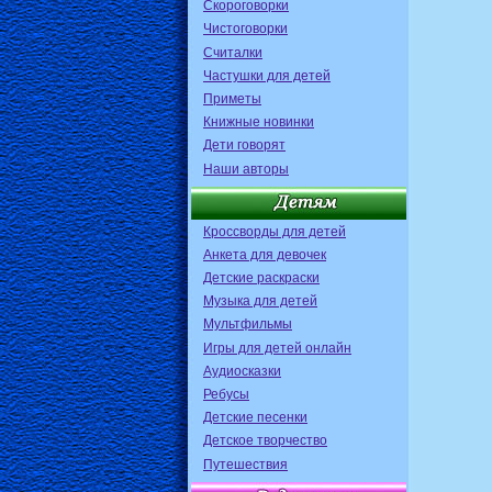
Скороговорки
Чистоговорки
Считалки
Частушки для детей
Приметы
Книжные новинки
Дети говорят
Наши авторы
Кроссворды для детей
Анкета для девочек
Детские раскраски
Музыка для детей
Мультфильмы
Игры для детей онлайн
Аудиосказки
Ребусы
Детские песенки
Детское творчество
Путешествия