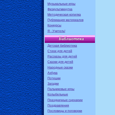
Музыкальные игры
Физкультминутка
Методическая копилка
Публикация материалов
Конкурсы
Я - Учитель!
Детская библиотека
Стихи для детей
Рассказы для детей
Сказки для детей
Народные сказки
Азбука
Потешки
Загадки
Пальчиковые игры
Колыбельные
Праздничные сценарии
Поздравления
Пословицы и поговорки