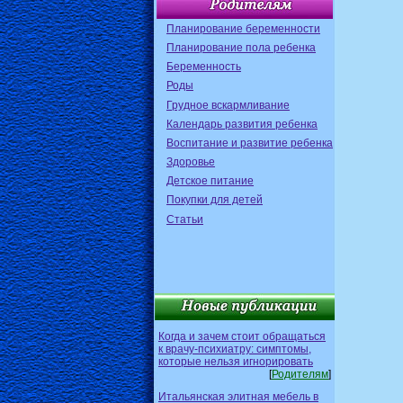
Планирование беременности
Планирование пола ребенка
Беременность
Роды
Грудное вскармливание
Календарь развития ребенка
Воспитание и развитие ребенка
Здоровье
Детское питание
Покупки для детей
Статьи
Когда и зачем стоит обращаться
к врачу-психиатру: симптомы,
которые нельзя игнорировать
[
Родителям
]
Итальянская элитная мебель в