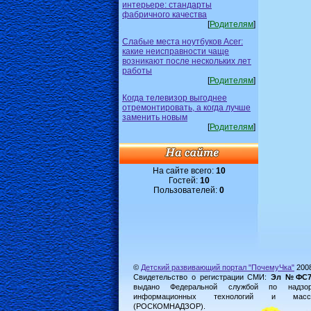
интерьере: стандарты
фабричного качества
[
Родителям
]
Слабые места ноутбуков Acer:
какие неисправности чаще
возникают после нескольких лет
работы
[
Родителям
]
Когда телевизор выгоднее
отремонтировать, а когда лучше
заменить новым
[
Родителям
]
На сайте всего:
10
Гостей:
10
Пользователей:
0
©
Детский развивающий портал "ПочемуЧка"
200
Свидетельство о регистрации СМИ:
Эл №ФС77-
выдано Федеральной службой по надз
информационных технологий и масс
(РОСКОМНАДЗОР).