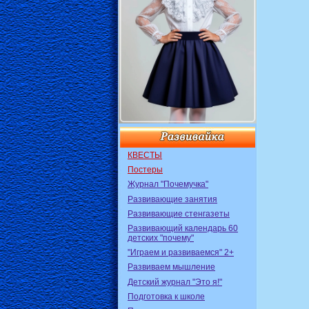
КВЕСТЫ
Постеры
Журнал "Почемучка"
Развивающие занятия
Развивающие стенгазеты
Развивающий календарь 60
детских "почему"
"Играем и развиваемся" 2+
Развиваем мышление
Детский журнал "Это я!"
Подготовка к школе