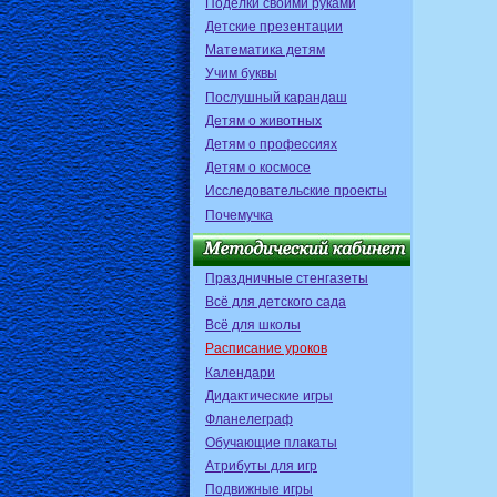
Поделки своими руками
Детские презентации
Математика детям
Учим буквы
Послушный карандаш
Детям о животных
Детям о профессиях
Детям о космосе
Исследовательские проекты
Почемучка
Праздничные стенгазеты
Всё для детского сада
Всё для школы
Расписание уроков
Календари
Дидактические игры
Фланелеграф
Обучающие плакаты
Атрибуты для игр
Подвижные игры