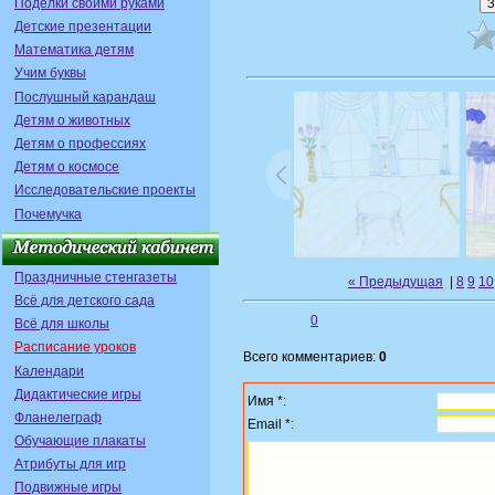
Поделки своими руками
Детские презентации
Математика детям
Учим буквы
Послушный карандаш
Детям о животных
Детям о профессиях
Детям о космосе
Исследовательские проекты
Почемучка
Праздничные стенгазеты
« Предыдущая
|
8
9
10
Всё для детского сада
0
Всё для школы
Расписание уроков
Всего комментариев:
0
Календари
Дидактические игры
Имя *:
Фланелеграф
Email *:
Обучающие плакаты
Атрибуты для игр
Подвижные игры