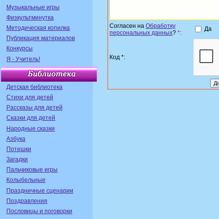
Музыкальные игры
Физкультминутка
Согласен на
Обработку
Методическая копилка
Да
персональных данных
?
*
:
Публикация материалов
Конкурсы
Код *:
Я - Учитель!
Детская библиотека
Стихи для детей
Рассказы для детей
Сказки для детей
Народные сказки
Азбука
Потешки
Загадки
Пальчиковые игры
Колыбельные
Праздничные сценарии
Поздравления
Пословицы и поговорки