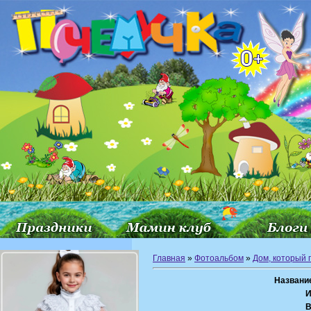
Главная
»
Фотоальбом
»
Дом, который 
Названи
И
В