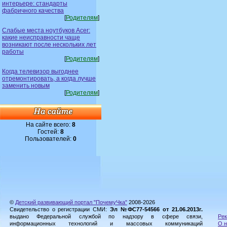
интерьере: стандарты
фабричного качества
[
Родителям
]
Слабые места ноутбуков Acer:
какие неисправности чаще
возникают после нескольких лет
работы
[
Родителям
]
Когда телевизор выгоднее
отремонтировать, а когда лучше
заменить новым
[
Родителям
]
На сайте всего:
8
Гостей:
8
Пользователей:
0
©
Детский развивающий портал "ПочемуЧка"
2008-2026
Свидетельство о регистрации СМИ:
Эл №ФС77-54566 от 21.06.2013г.
выдано Федеральной службой по надзору в сфере связи,
Рек
информационных технологий и массовых коммуникаций
О н