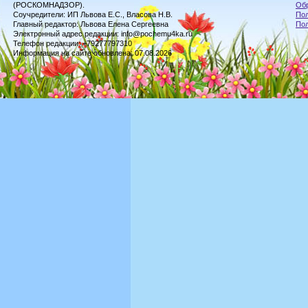
(РОСКОМНАДЗОР).
Обр
Соучредители: ИП Львова Е.С., Власова Н.В.
Пол
Главный редактор: Львова Елена Сергеевна
По
Электронный адрес редакции: info@pochemu4ka.ru
Телефон редакции: +79277797310
Информация на сайте обновлена: 07.08.2026