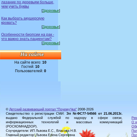
лазание по деревьям больше,
чем учить буквы
[
Здоровье
]
Как выбрать акушерскую
кровать?
[
Здоровье
]
Особенности биопсии на рак -
что важно знать пациентам?
[
Здоровье
]
На сайте всего:
10
Гостей:
10
Пользователей:
0
©
Детский развивающий портал "ПочемуЧка"
2008-2026
Свидетельство о регистрации СМИ:
Эл №ФС77-54566 от 21.06.2013г.
выдано Федеральной службой по надзору в сфере связи,
Рек
информационных технологий и массовых коммуникаций
О н
(РОСКОМНАДЗОР).
Обр
Соучредители: ИП Львова Е.С., Власова Н.В.
Пол
Главный редактор: Львова Елена Сергеевна
По