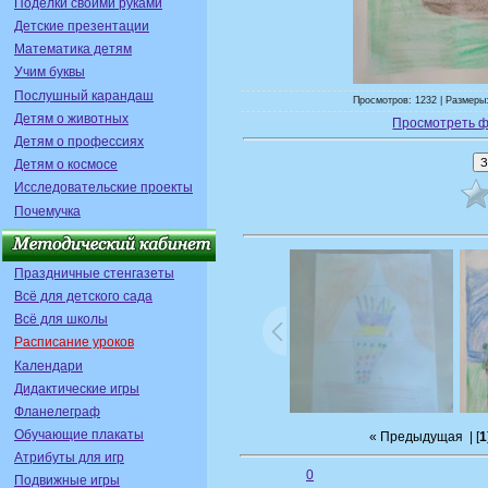
Поделки своими руками
Детские презентации
Математика детям
Учим буквы
Послушный карандаш
Просмотров: 1232 | Размеры:
Детям о животных
Просмотреть ф
Детям о профессиях
Детям о космосе
Исследовательские проекты
Почемучка
Праздничные стенгазеты
Всё для детского сада
Всё для школы
Расписание уроков
Календари
Дидактические игры
Фланелеграф
Обучающие плакаты
« Предыдущая
| [
1
Атрибуты для игр
0
Подвижные игры