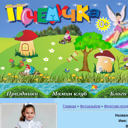
Главная
»
Фотоальбом
»
Фруктово-ягод
Назван
Имя:
В