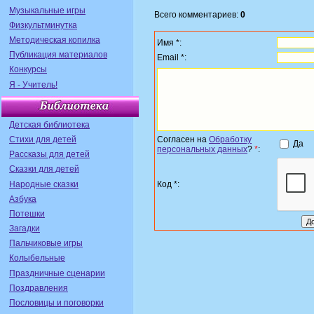
Музыкальные игры
Всего комментариев:
0
Физкультминутка
Методическая копилка
Имя *:
Публикация материалов
Email *:
Конкурсы
Я - Учитель!
Детская библиотека
Стихи для детей
Согласен на
Обработку
Да
персональных данных
?
*
:
Рассказы для детей
Сказки для детей
Народные сказки
Код *:
Азбука
Потешки
Загадки
Пальчиковые игры
Колыбельные
Праздничные сценарии
Поздравления
Пословицы и поговорки