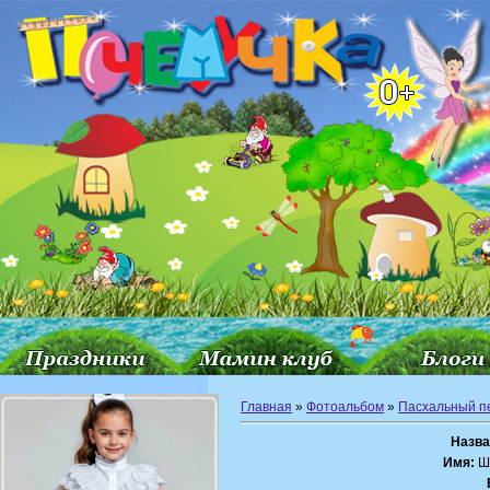
Главная
»
Фотоальбом
»
Пасхальный п
Назва
Имя:
Ш