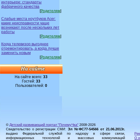
интерьере: стандарты
фабричного качества
[
Родителям
]
Слабые места ноутбуков Acer:
какие неисправности чаще
возникают после нескольких лет
работы
[
Родителям
]
Когда телевизор выгоднее
отремонтировать, а когда лучше
заменить новым
[
Родителям
]
На сайте всего:
33
Гостей:
33
Пользователей:
0
©
Детский развивающий портал "ПочемуЧка"
2008-2026
Свидетельство о регистрации СМИ:
Эл №ФС77-54566 от 21.06.2013г.
выдано Федеральной службой по надзору в сфере связи,
Рек
информационных технологий и массовых коммуникаций
О н