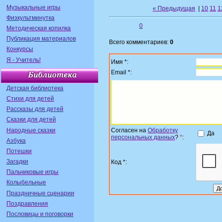
Музыкальные игры
« Предыдущая
|
10
11
1
Физкультминутка
0
Методическая копилка
Публикация материалов
Всего комментариев:
0
Конкурсы
Я - Учитель!
Имя *:
Email *:
Детская библиотека
Стихи для детей
Рассказы для детей
Сказки для детей
Народные сказки
Согласен на
Обработку
Да
персональных данных
?
*
:
Азбука
Потешки
Загадки
Код *:
Пальчиковые игры
Колыбельные
Праздничные сценарии
Поздравления
Пословицы и поговорки