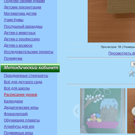
Поделки своими руками
Детские презентации
Математика детям
Учим буквы
Послушный карандаш
Детям о животных
Детям о профессиях
Детям о космосе
Просмотров: 58 | Размеры:
Исследовательские проекты
Просмотреть ф
Почемучка
Праздничные стенгазеты
Всё для детского сада
Всё для школы
Расписание уроков
Календари
Дидактические игры
Фланелеграф
Обучающие плакаты
Атрибуты для игр
Подвижные игры