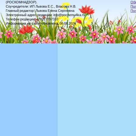
(РОСКОМНАДЗОР).
Обр
Соучредители: ИП Львова Е.С., Власова Н.В.
Пол
Главный редактор: Львова Елена Сергеевна
По
Электронный адрес редакции: info@pochemu4ka.ru
Телефон редакции: +79277797310
Информация на сайте обновлена: 08.08.2026