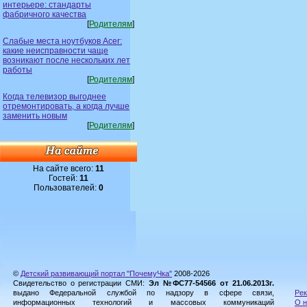
интерьере: стандарты
фабричного качества
[
Родителям
]
Слабые места ноутбуков Acer:
какие неисправности чаще
возникают после нескольких лет
работы
[
Родителям
]
Когда телевизор выгоднее
отремонтировать, а когда лучше
заменить новым
[
Родителям
]
На сайте всего:
11
Гостей:
11
Пользователей:
0
©
Детский развивающий портал "ПочемуЧка"
2008-2026
Свидетельство о регистрации СМИ:
Эл №ФС77-54566 от 21.06.2013г.
выдано Федеральной службой по надзору в сфере связи,
Рек
информационных технологий и массовых коммуникаций
О н