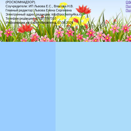
(РОСКОМНАДЗОР).
Обр
Соучредители: ИП Львова Е.С., Власова Н.В.
Пол
Главный редактор: Львова Елена Сергеевна
По
Электронный адрес редакции: info@pochemu4ka.ru
Телефон редакции: +79277797310
Информация на сайте обновлена: 07.08.2026