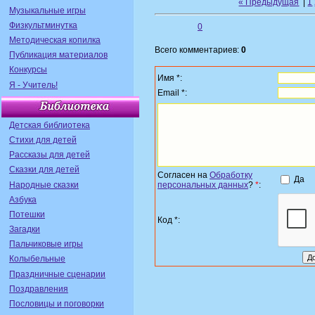
« Предыдущая
|
1
Музыкальные игры
Физкультминутка
0
Методическая копилка
Всего комментариев:
0
Публикация материалов
Конкурсы
Имя *:
Я - Учитель!
Email *:
Детская библиотека
Стихи для детей
Рассказы для детей
Сказки для детей
Согласен на
Обработку
Да
Народные сказки
персональных данных
?
*
:
Азбука
Потешки
Код *:
Загадки
Пальчиковые игры
Колыбельные
Праздничные сценарии
Поздравления
Пословицы и поговорки