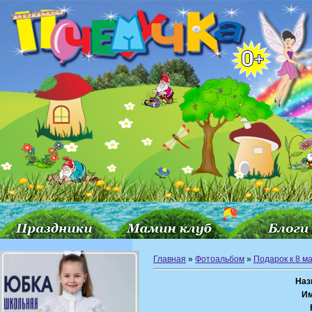
Главная
»
Фотоальбом
»
Подарок к 8 м
Наз
Им