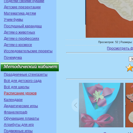
Поделки своими руками
Детские презентации
Математика детям
Учим буквы
Послушный карандаш
Детям о животных
Детям о профессиях
Просмотров: 52 | Размеры:
Детям о космосе
Просмотреть ф
Исследовательские проекты
Почемучка
Праздничные стенгазеты
Всё для детского сада
Всё для школы
Расписание уроков
Календари
Дидактические игры
Фланелеграф
Обучающие плакаты
Атрибуты для игр
Подвижные игры