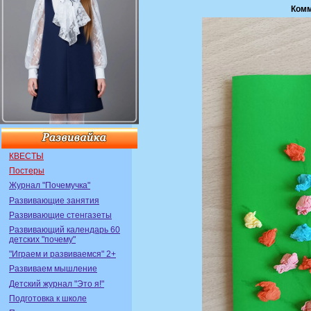
Комм
КВЕСТЫ
Постеры
Журнал "Почемучка"
Развивающие занятия
Развивающие стенгазеты
Развивающий календарь 60
детских "почему"
"Играем и развиваемся" 2+
Развиваем мышление
Детский журнал "Это я!"
Подготовка к школе