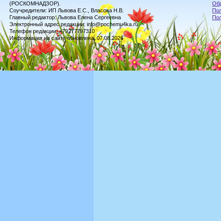
(РОСКОМНАДЗОР).
Обр
Соучредители: ИП Львова Е.С., Власова Н.В.
Пол
Главный редактор: Львова Елена Сергеевна
По
Электронный адрес редакции: info@pochemu4ka.ru
Телефон редакции: +79277797310
Информация на сайте обновлена: 07.08.2026