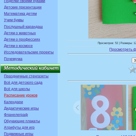
Поделки своими руками
Детские презентации
Математика детям
Учим буквы
Послушный карандаш
Детям о животных
Детям о профессиях
Просмотров: 52 | Размеры: 1
Детям о космосе
Просмотреть ф
Исследовательские проекты
Почемучка
Праздничные стенгазеты
Всё для детского сада
Всё для школы
Расписание уроков
Календари
Дидактические игры
Фланелеграф
Обучающие плакаты
Атрибуты для игр
Подвижные игры