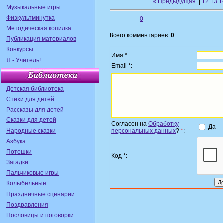
« Предыдущая
|
12
13
1
Музыкальные игры
Физкультминутка
0
Методическая копилка
Всего комментариев:
0
Публикация материалов
Конкурсы
Имя *:
Я - Учитель!
Email *:
Детская библиотека
Стихи для детей
Рассказы для детей
Сказки для детей
Согласен на
Обработку
Да
Народные сказки
персональных данных
?
*
:
Азбука
Потешки
Код *:
Загадки
Пальчиковые игры
Колыбельные
Праздничные сценарии
Поздравления
Пословицы и поговорки