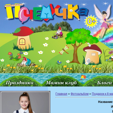
Главная
»
Фотоальбом
»
Подарок к 8 м
Название
И