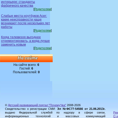
интерьере: стандарты
фабричного качества
[
Родителям
]
Слабые места ноутбуков Acer:
какие неисправности чаще
возникают после нескольких лет
работы
[
Родителям
]
Когда телевизор выгоднее
отремонтировать, а когда лучше
заменить новым
[
Родителям
]
На сайте всего:
6
Гостей:
6
Пользователей:
0
©
Детский развивающий портал "ПочемуЧка"
2008-2026
Свидетельство о регистрации СМИ:
Эл №ФС77-54566 от 21.06.2013г.
выдано Федеральной службой по надзору в сфере связи,
Рек
информационных технологий и массовых коммуникаций
О н