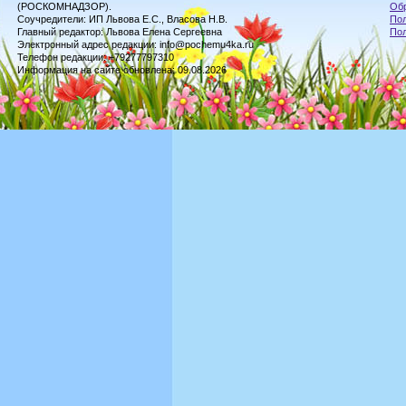
(РОСКОМНАДЗОР).
Обр
Соучредители: ИП Львова Е.С., Власова Н.В.
Пол
Главный редактор: Львова Елена Сергеевна
По
Электронный адрес редакции: info@pochemu4ka.ru
Телефон редакции: +79277797310
Информация на сайте обновлена: 09.08.2026