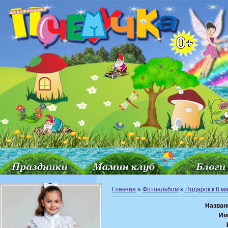
Главная
»
Фотоальбом
»
Подарок к 8 м
Назван
Им