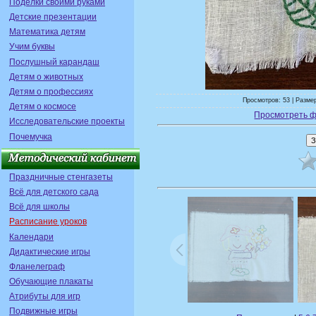
Поделки своими руками
Детские презентации
Математика детям
Учим буквы
Послушный карандаш
Детям о животных
Детям о профессиях
Просмотров: 53 | Размер
Детям о космосе
Просмотреть ф
Исследовательские проекты
Почемучка
Праздничные стенгазеты
Всё для детского сада
Всё для школы
Расписание уроков
Календари
Дидактические игры
Фланелеграф
Обучающие плакаты
Атрибуты для игр
Подвижные игры