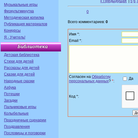
« Предыдущая
|
5
6
Музыкальные игры
Физкультминутка
0
Методическая копилка
Всего комментариев:
0
Публикация материалов
Конкурсы
Имя *:
Я - Учитель!
Email *:
Детская библиотека
Стихи для детей
Рассказы для детей
Сказки для детей
Согласен на
Обработку
Да
Народные сказки
персональных данных
?
*
:
Азбука
Потешки
Код *:
Загадки
Пальчиковые игры
Колыбельные
Праздничные сценарии
Поздравления
Пословицы и поговорки