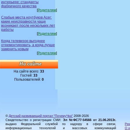
интерьере: стандарты
фабричного качества
[
Родителям
]
Слабые места ноутбуков Acer:
какие неисправности чаще
возникают после нескольких лет
работы
[
Родителям
]
Когда телевизор выгоднее
отремонтировать, а когда лучше
заменить новым
[
Родителям
]
На сайте всего:
33
Гостей:
33
Пользователей:
0
©
Детский развивающий портал "ПочемуЧка"
2008-2026
Свидетельство о регистрации СМИ:
Эл №ФС77-54566 от 21.06.2013г.
выдано Федеральной службой по надзору в сфере связи,
Рек
информационных технологий и массовых коммуникаций
О н