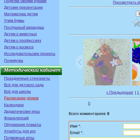
Поделки своими руками
Просмотреть 
Детские презентации
Математика детям
Учим буквы
Послушный карандаш
Детям о животных
Детям о профессиях
Детям о космосе
Исследовательские проекты
Почемучка
Праздничные стенгазеты
Всё для детского сада
Всё для школы
« Предыдущая
|
1
Расписание уроков
0
Календари
Дидактические игры
Всего комментариев:
0
Фланелеграф
Обучающие плакаты
Имя *:
Атрибуты для игр
Email *:
Подвижные игры