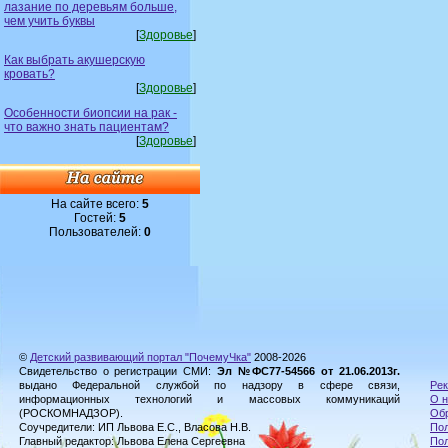
лазание по деревьям больше,
чем учить буквы
[
Здоровье
]
Как выбрать акушерскую
кровать?
[
Здоровье
]
Особенности биопсии на рак -
что важно знать пациентам?
[
Здоровье
]
На сайте всего:
5
Гостей:
5
Пользователей:
0
©
Детский развивающий портал "ПочемуЧка"
2008-2026
Свидетельство о регистрации СМИ:
Эл №ФС77-54566 от 21.06.2013г.
выдано Федеральной службой по надзору в сфере связи,
Рек
информационных технологий и массовых коммуникаций
О н
(РОСКОМНАДЗОР).
Обр
Соучредители: ИП Львова Е.С., Власова Н.В.
Пол
Главный редактор: Львова Елена Сергеевна
По