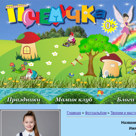
Главная
»
Фотоальбом
»
Творим и мас
Названи
Имя