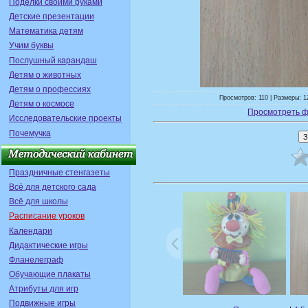
Поделки своими руками
Детские презентации
Математика детям
Учим буквы
Послушный карандаш
Детям о животных
Детям о профессиях
Просмотров: 110 | Размеры: 1
Детям о космосе
Просмотреть ф
Исследовательские проекты
Почемучка
Праздничные стенгазеты
Всё для детского сада
Всё для школы
Расписание уроков
Календари
Дидактические игры
Фланелеграф
Обучающие плакаты
Атрибуты для игр
Подвижные игры