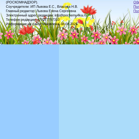
(РОСКОМНАДЗОР).
Обр
Соучредители: ИП Львова Е.С., Власова Н.В.
Пол
Главный редактор: Львова Елена Сергеевна
По
Электронный адрес редакции: info@pochemu4ka.ru
Телефон редакции: +79277797310
Информация на сайте обновлена: 08.08.2026