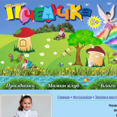
Главная
»
Фотоальбом
»
Творим и мас
Назв
И