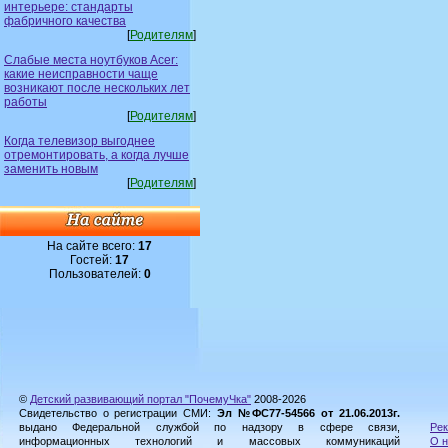
интерьере: стандарты
фабричного качества
[
Родителям
]
Слабые места ноутбуков Acer:
какие неисправности чаще
возникают после нескольких лет
работы
[
Родителям
]
Когда телевизор выгоднее
отремонтировать, а когда лучше
заменить новым
[
Родителям
]
На сайте всего:
17
Гостей:
17
Пользователей:
0
©
Детский развивающий портал "ПочемуЧка"
2008-2026
Свидетельство о регистрации СМИ:
Эл №ФС77-54566 от 21.06.2013г.
выдано Федеральной службой по надзору в сфере связи,
Рек
информационных технологий и массовых коммуникаций
О н