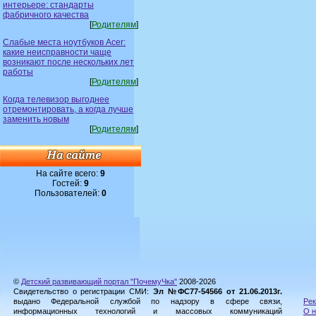
интерьере: стандарты
фабричного качества
[
Родителям
]
Слабые места ноутбуков Acer:
какие неисправности чаще
возникают после нескольких лет
работы
[
Родителям
]
Когда телевизор выгоднее
отремонтировать, а когда лучше
заменить новым
[
Родителям
]
На сайте всего:
9
Гостей:
9
Пользователей:
0
©
Детский развивающий портал "ПочемуЧка"
2008-2026
Свидетельство о регистрации СМИ:
Эл №ФС77-54566 от 21.06.2013г.
выдано Федеральной службой по надзору в сфере связи,
Рек
информационных технологий и массовых коммуникаций
О н