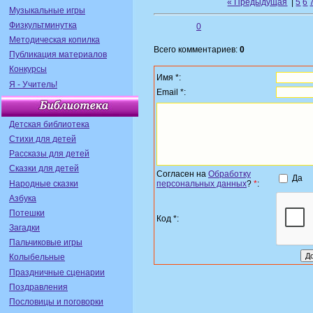
« Предыдущая
|
5
6
Музыкальные игры
Физкультминутка
0
Методическая копилка
Всего комментариев:
0
Публикация материалов
Конкурсы
Имя *:
Я - Учитель!
Email *:
Детская библиотека
Стихи для детей
Рассказы для детей
Сказки для детей
Согласен на
Обработку
Да
Народные сказки
персональных данных
?
*
:
Азбука
Потешки
Код *:
Загадки
Пальчиковые игры
Колыбельные
Праздничные сценарии
Поздравления
Пословицы и поговорки