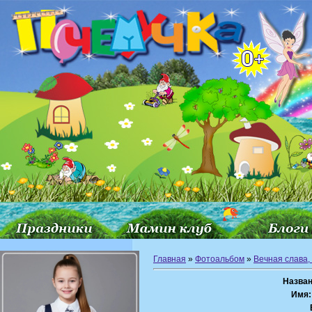
Главная
»
Фотоальбом
»
Вечная слава,
Назван
Имя: