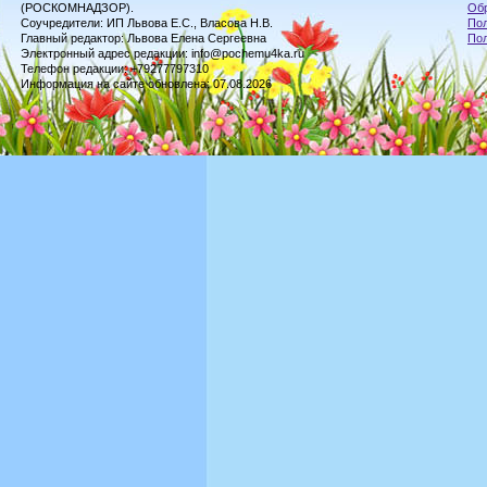
(РОСКОМНАДЗОР).
Обр
Соучредители: ИП Львова Е.С., Власова Н.В.
Пол
Главный редактор: Львова Елена Сергеевна
По
Электронный адрес редакции: info@pochemu4ka.ru
Телефон редакции: +79277797310
Информация на сайте обновлена: 07.08.2026