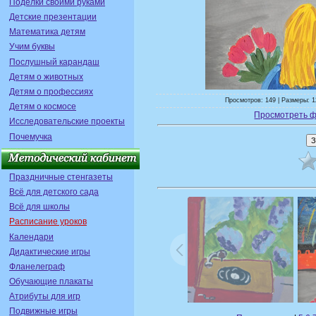
Поделки своими руками
Детские презентации
Математика детям
Учим буквы
Послушный карандаш
Детям о животных
Детям о профессиях
Просмотров: 149 | Размеры: 1
Детям о космосе
Просмотреть ф
Исследовательские проекты
Почемучка
Праздничные стенгазеты
Всё для детского сада
Всё для школы
Расписание уроков
Календари
Дидактические игры
Фланелеграф
Обучающие плакаты
Атрибуты для игр
Подвижные игры