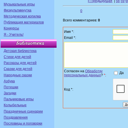
« Предыдущая
|
58
59
6
Музыкальные игры
Физкультминутка
0
Методическая копилка
Всего комментариев:
0
Публикация материалов
Конкурсы
Имя *:
Я - Учитель!
Email *:
Детская библиотека
Стихи для детей
Рассказы для детей
Сказки для детей
Согласен на
Обработку
Да
Народные сказки
персональных данных
?
*
:
Азбука
Потешки
Код *:
Загадки
Пальчиковые игры
Колыбельные
Праздничные сценарии
Поздравления
Пословицы и поговорки