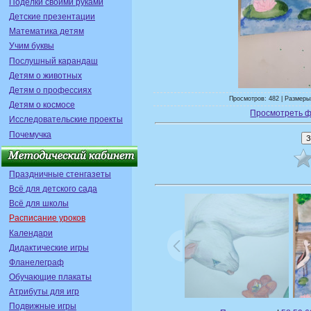
Поделки своими руками
Детские презентации
Математика детям
Учим буквы
Послушный карандаш
Детям о животных
Детям о профессиях
Просмотров: 482 | Размеры:
Детям о космосе
Просмотреть ф
Исследовательские проекты
Почемучка
Праздничные стенгазеты
Всё для детского сада
Всё для школы
Расписание уроков
Календари
Дидактические игры
Фланелеграф
Обучающие плакаты
Атрибуты для игр
Подвижные игры