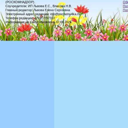
(РОСКОМНАДЗОР).
Обр
Соучредители: ИП Львова Е.С., Власова Н.В.
Пол
Главный редактор: Львова Елена Сергеевна
По
Электронный адрес редакции: info@pochemu4ka.ru
Телефон редакции: +79277797310
Информация на сайте обновлена: 07.08.2026