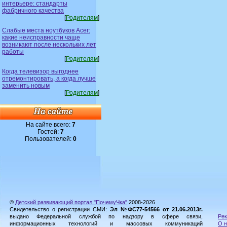
интерьере: стандарты
фабричного качества
[
Родителям
]
Слабые места ноутбуков Acer:
какие неисправности чаще
возникают после нескольких лет
работы
[
Родителям
]
Когда телевизор выгоднее
отремонтировать, а когда лучше
заменить новым
[
Родителям
]
На сайте всего:
7
Гостей:
7
Пользователей:
0
©
Детский развивающий портал "ПочемуЧка"
2008-2026
Свидетельство о регистрации СМИ:
Эл №ФС77-54566 от 21.06.2013г.
выдано Федеральной службой по надзору в сфере связи,
Рек
информационных технологий и массовых коммуникаций
О н