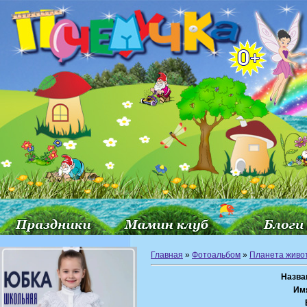
Главная
»
Фотоальбом
»
Планета живо
Назва
Им