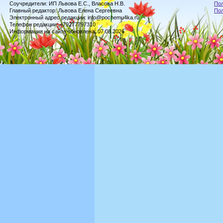
Соучредители: ИП Львова Е.С., Власова Н.В.
Пол
Главный редактор: Львова Елена Сергеевна
По
Электронный адрес редакции: info@pochemu4ka.ru
Телефон редакции: +79277797310
Информация на сайте обновлена: 07.08.2026