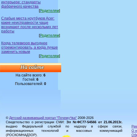
интерьере: стандарты
фабричного качества
[
Родителям
]
Слабые места ноутбуков Acer:
какие неисправности чаще
возникают после нескольких лет
работы
[
Родителям
]
Когда телевизор выгоднее
отремонтировать, а когда лучше
заменить новым
[
Родителям
]
На сайте всего:
6
Гостей:
6
Пользователей:
0
©
Детский развивающий портал "ПочемуЧка"
2008-2026
Свидетельство о регистрации СМИ:
Эл №ФС77-54566 от 21.06.2013г.
выдано Федеральной службой по надзору в сфере связи,
Рек
информационных технологий и массовых коммуникаций
О н
(РОСКОМНАДЗОР).
Обр