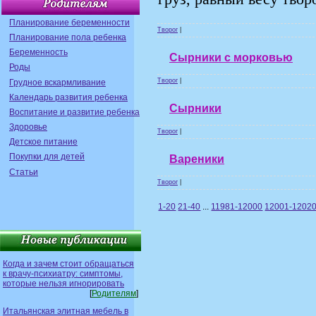
Планирование беременности
Творог
|
Планирование пола ребенка
Беременность
Сырники с морковью
Роды
Творог
|
Грудное вскармливание
Календарь развития ребенка
Сырники
Воспитание и развитие ребенка
Здоровье
Творог
|
Детское питание
Покупки для детей
Вареники
Статьи
Творог
|
1-20
21-40
...
11981-12000
12001-1202
Когда и зачем стоит обращаться
к врачу-психиатру: симптомы,
которые нельзя игнорировать
[
Родителям
]
Итальянская элитная мебель в