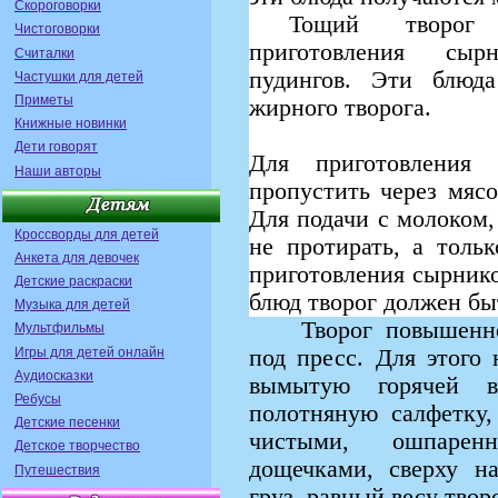
Скороговорки
Тощий творог
Чистоговорки
приготовления сырн
Считалки
пудингов. Эти блюд
Частушки для детей
Приметы
жирного творога.
Книжные новинки
Дети говорят
Для приготовления
Наши авторы
пропустить через мясо
Для подачи с молоком,
Кроссворды для детей
не протирать, а толь
Анкета для девочек
приготовления сырнико
Детские раскраски
блюд творог должен бы
Музыка для детей
Творог повышенн
Мультфильмы
Игры для детей онлайн
под пресс. Для этого 
Аудиосказки
вымытую горячей 
Ребусы
полотняную салфетку,
Детские песенки
чистыми, ошпарен
Детское творчество
дощечками, сверху н
Путешествия
груз, равный весу творо