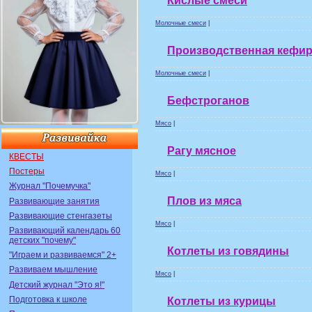
Кислые смеси
Молочные смеси
|
Производственная кефир
Молочные смеси
|
Бефстроганов
Мясо
|
Рагу мясное
КВЕСТЫ
Постеры
Мясо
|
Журнал "Почемучка"
Плов из мяса
Развивающие занятия
Развивающие стенгазеты
Мясо
|
Развивающий календарь 60
детских "почему"
Котлеты из говядины
"Играем и развиваемся" 2+
Развиваем мышление
Мясо
|
Детский журнал "Это я!"
Подготовка к школе
Котлеты из курицы