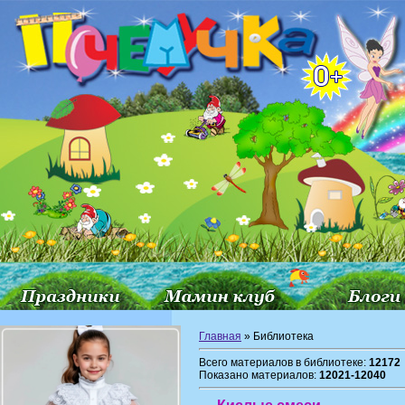
Главная
» Библиотека
Всего материалов в библиотеке:
12172
Показано материалов:
12021-12040