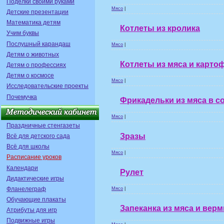
Поделки своими руками
Мясо
|
Детские презентации
Математика детям
Котлеты из кролика
Учим буквы
Послушный карандаш
Мясо
|
Детям о животных
Котлеты из мяса и карто
Детям о профессиях
Детям о космосе
Мясо
|
Исследовательские проекты
Почемучка
Фрикадельки из мяса в с
Мясо
|
Праздничные стенгазеты
Зразы
Всё для детского сада
Всё для школы
Мясо
|
Расписание уроков
Календари
Рулет
Дидактические игры
Фланелеграф
Мясо
|
Обучающие плакаты
Запеканка из мяса и вер
Атрибуты для игр
Подвижные игры