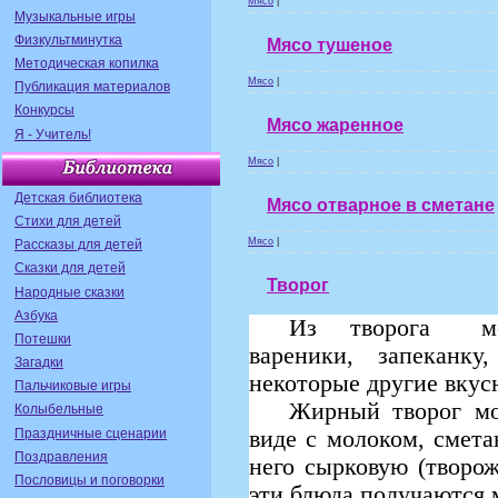
Мясо
|
Музыкальные игры
Физкультминутка
Мясо тушеное
Методическая копилка
Мясо
|
Публикация материалов
Конкурсы
Мясо жаренное
Я - Учитель!
Мясо
|
Детская библиотека
Мясо отварное в сметане
Стихи для детей
Мясо
|
Рассказы для детей
Сказки для детей
Творог
Народные сказки
Азбука
Из
творога
м
Потешки
вареники, запеканк
Загадки
некоторые другие вку
Пальчиковые игры
Жирный творог мо
Колыбельные
Праздничные сценарии
виде с молоком, смета
Поздравления
него сырковую (творо
Пословицы и поговорки
эти блюда получаются 