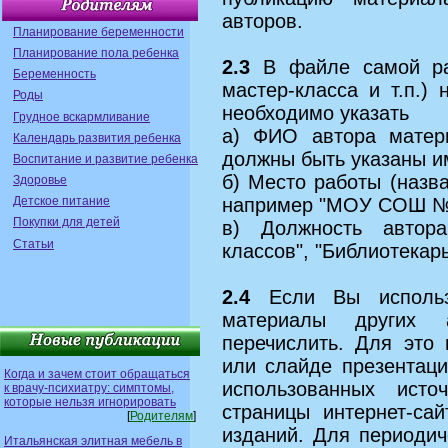
авторов.
Планирование беременности
Планирование пола ребенка
2.3
В файле самой раз
Беременность
мастер-класса и т.п.)
Роды
необходимо указать
Грудное вскармливание
а) ФИО автора матери
Календарь развития ребенка
должны быть указаны и
Воспитание и развитие ребенка
б) Место работы (назв
Здоровье
Детское питание
например "МОУ СОШ №1
Покупки для детей
в) Должность автора
Статьи
классов", "Библиотекар
2.4
Если Вы использо
материалы других 
перечислить. Для это 
или слайде презентаци
Когда и зачем стоит обращаться
использованных исто
к врачу-психиатру: симптомы,
которые нельзя игнорировать
страницы интернет-сай
[
Родителям
]
изданий. Для периодич
Итальянская элитная мебель в