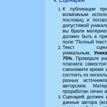
V. Сценарии
К публикации пр
возможным исполь
пословиц и погов
допустимой уникаль
вы брали материал
должен быть в пр
поле "Полный текс
Текст сце
уникальным.
Уник
75%
. Проверьте ун
плагиата самостоя
сэкономите время 
состоять из несколь
разных источник
авторским. Мате
проработан лично 
Сценарий должен и
данные автора (вс