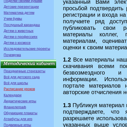
указанный Вами элек
Поделки своими руками
Детские презентации
просьбой подтвердить 
Математика детям
регистрации и входа на
Учим буквы
получаете ряд досту
Послушный карандаш
публиковать свои р
Детям о животных
материалы коллег, 
Детям о профессиях
материалам, оценива
Детям о космосе
оценки к своим матери
Исследовательские проекты
Почемучка
1.2
Все материалы наше
скачивания всеми по
Праздничные стенгазеты
безвозмездного и 
Всё для детского сада
информации. Исполь
Всё для школы
портале материалов н
Расписание уроков
авторские отчисления 
Календари
Дидактические игры
1.3
Публикуя материал н
Фланелеграф
подтверждаете, что 
Обучающие плакаты
разрешаете использова
Атрибуты для игр
указанных выше услов
Подвижные игры