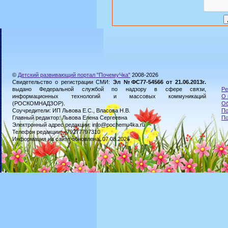
©
Детский развивающий портал "ПочемуЧка"
2008-2026
Свидетельство о регистрации СМИ:
Эл №ФС77-54566 от 21.06.2013г.
выдано Федеральной службой по надзору в сфере связи,
Ре
информационных технологий и массовых коммуникаций
О 
(РОСКОМНАДЗОР).
Об
Соучредители: ИП Львова Е.С., Власова Н.В.
По
Главный редактор: Львова Елена Сергеевна
По
Электронный адрес редакции: info@pochemu4ka.ru
Телефон редакции: +79277797310
Информация на сайте обновлена: 07.08.2026