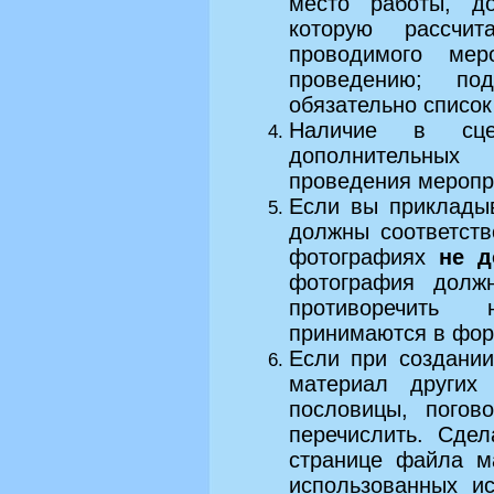
место работы, до
которую рассчи
проводимого мер
проведению; под
обязательно список
Наличие в сцен
дополнительных
проведения меропри
Если вы приклады
должны соответст
фотографиях
не д
фотография долж
противоречить
принимаются в форма
Если при создании
материал других 
пословицы, погов
перечислить. Сде
странице файла м
использованных и