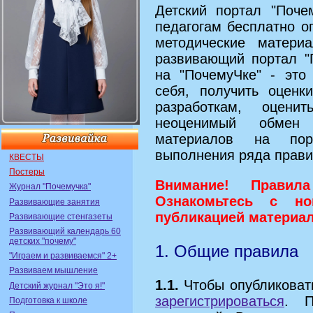
Детский портал "Поче
педагогам бесплатно о
методические матери
развивающий портал "
на "ПочемуЧке" - это
себя, получить оцен
разработкам, оцени
неоценимый обмен 
материалов на пор
выполнения ряда прави
КВЕСТЫ
Постеры
Внимание! Правила
Журнал "Почемучка"
Ознакомьтесь с но
Развивающие занятия
публикацией материа
Развивающие стенгазеты
Развивающий календарь 60
детских "почему"
1. Общие правила
"Играем и развиваемся" 2+
Развиваем мышление
1.1.
Чтобы опубликоват
Детский журнал "Это я!"
зарегистрироваться
. П
Подготовка к школе