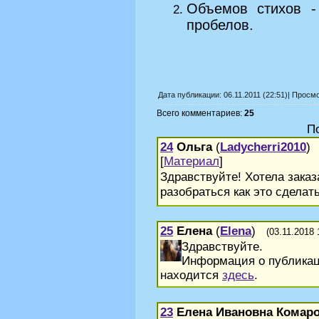
Объемов стихов -
пробелов.
Дата публикации: 06.11.2011 (22:51)| Просм
Всего комментариев:
25
П
24
Ольга
(
Ladycherri2010
[
Материал
]
Здравствуйте! Хотела заказ
разобраться как это сделат
25
Елена
(
Elena
)
(03.11.2018 
Здравствуйте.
Информация о публикац
находится
здесь
.
23
Елена Ивановна Комар