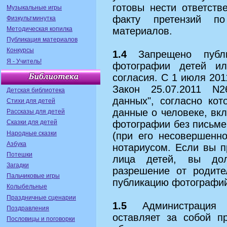
готовы нести ответств
Музыкальные игры
факту претензий п
Физкультминутка
Методическая копилка
материалов.
Публикация материалов
Конкурсы
1.4
Запрещено публик
Я - Учитель!
фотографии детей ил
согласия. С 1 июля 20
Закон 25.07.2011 N
Детская библиотека
данных", согласно кот
Стихи для детей
данные о человеке, вкл
Рассказы для детей
Сказки для детей
фотографии без письме
Народные сказки
(при его несовершенно
Азбука
нотариусом. Если вы 
Потешки
лица детей, вы до
Загадки
разрешение от родите
Пальчиковые игры
публикацию фотографий
Колыбельные
Праздничные сценарии
1.5
Администрация д
Поздравления
оставляет за собой п
Пословицы и поговорки