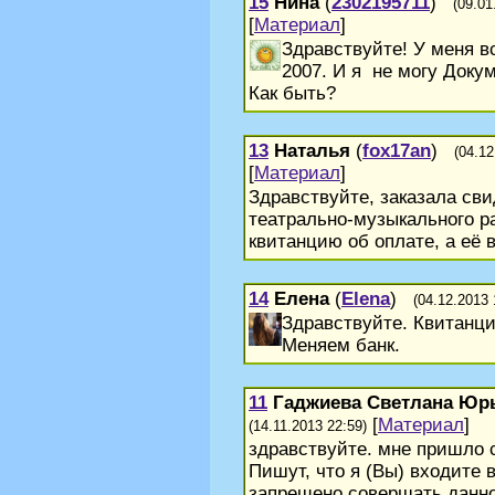
15
Нина
(
2302195711
)
(09.01
[
Материал
]
Здравствуйте! У меня в
2007. И я не могу Докум
Как быть?
13
Наталья
(
fox17an
)
(04.12
[
Материал
]
Здравствуйте, заказала св
театрально-музыкального ра
квитанцию об оплате, а её вс
14
Елена
(
Elena
)
(04.12.2013 
Здравствуйте. Квитанци
Меняем банк.
11
Гаджиева Светлана Юр
[
Материал
]
(14.11.2013 22:59)
здравствуйте. мне пришло с
Пишут, что я (Вы) входите 
запрещено совершать данное