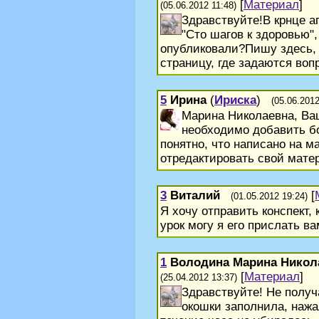
[
Материал
]
(05.06.2012 11:48)
Здравствуйте!В крнце а
"Сто шагов к здоровью",
опубликовали?Пишу здесь, п
страницу, где задаются воп
5
Ирина
(
Ириска
)
(05.06.2012
Марина Николаевна, Ва
необходимо добавить бо
понятно, что написано на м
отредактировать свой матер
3
Виталий
[
(01.05.2012 19:24)
Я хочу отправить конспект,
урок могу я его прислать ва
1
Володина Марина Никол
[
Материал
]
(25.04.2012 13:37)
Здравствуйте! Не получ
окошки заполнила, нажал