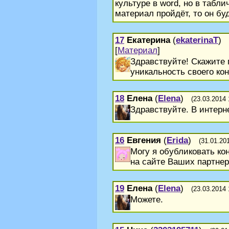
культуре в word, но в табл
материал пройдёт, то он бу
17
Екатерина
(
ekaterinaT
)
[
Материал
]
Здравствуйте! Скажите 
уникальность своего кон
18
Елена
(
Elena
)
(23.03.2014 
Здравствуйте. В интерн
16
Евгения
(
Erida
)
(31.01.20
Могу я обубликовать кон
на сайте Ваших партне
19
Елена
(
Elena
)
(23.03.2014 
Можете.