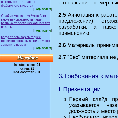
его название, номер вы
интерьере: стандарты
фабричного качества
[
Родителям
]
2.5
Аннотация к работе
Слабые места ноутбуков Acer:
какие неисправности чаще
предложений), отра
возникают после нескольких лет
разработки, а такж
работы
[
Родителям
]
применению.
Когда телевизор выгоднее
отремонтировать, а когда лучше
2.6
Материалы принимаю
заменить новым
[
Родителям
]
2.7
"Вес" материала
не
На сайте всего:
21
Гостей:
21
Пользователей:
0
3.Требования к мат
I. Презентации
Первый слайд пр
указывается: наз
должность и место 
Необходимо испол