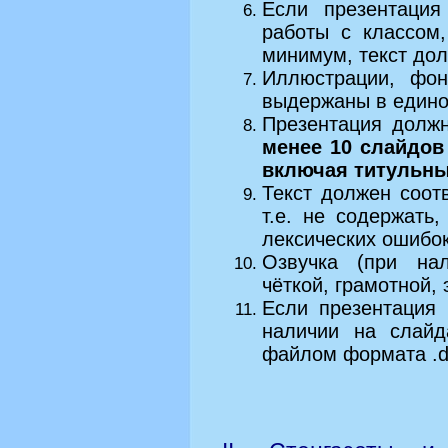
Если презентация
работы с классом
минимум, текст до
Иллюстрации, фо
выдержаны в едино
Презентация долж
менее 10 слайдо
включая титульн
Текст должен соот
т.е. не содержать
лексических ошибок
Озвучка (при на
чёткой, грамотной,
Если презентация 
наличии на слайд
файлом формата .