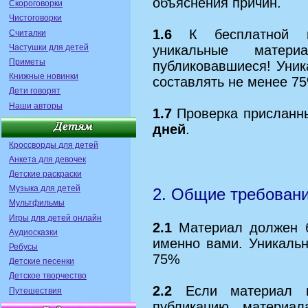
объяснения причин.
Скороговорки
Чистоговорки
1.6
К бесплатной пу
Считалки
Частушки для детей
уникальные матер
Приметы
публиковавшиеся!
Уник
Книжные новинки
составлять не менее 7
Дети говорят
Наши авторы
1.7
Проверка присланн
дней
.
Кроссворды для детей
Анкета для девочек
Детские раскраски
Музыка для детей
2. Общие требован
Мультфильмы
Игры для детей онлайн
2.1
Материал должен б
Аудиосказки
именно вами. Уникаль
Ребусы
75%
Детские песенки
Детское творчество
2.2
Если материал в
Путешествия
публикацию материал