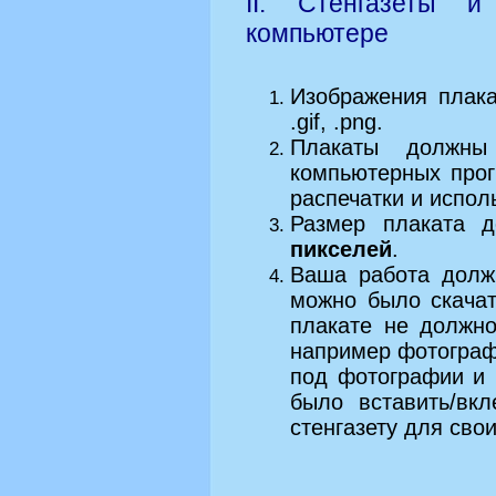
II. Стенгазеты 
компьютере
Изображения плака
.gif, .png.
Плакаты должны
компьютерных про
распечатки и испол
Размер плаката 
пикселей
.
Ваша работа должн
можно было скачат
плакате не должн
например фотограф
под фотографии и
было вставить/вк
стенгазету для сво