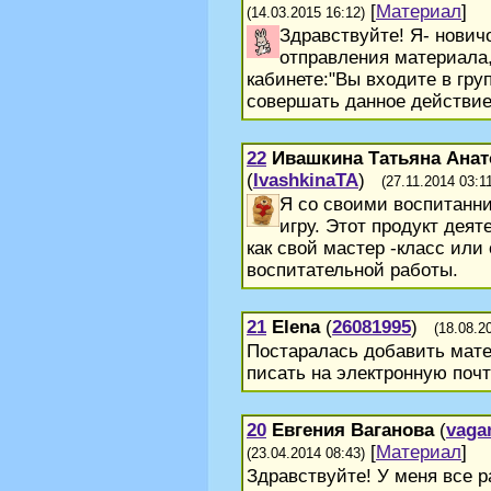
[
Материал
]
(14.03.2015 16:12)
Здравствуйте! Я- нович
отправления материала,
кабинете:"Вы входите в гру
совершать данное действие
22
Ивашкина Татьяна Ана
(
IvashkinaTA
)
(27.11.2014 03:1
Я со своими воспитанн
игру. Этот продукт деят
как свой мастер -класс или
воспитательной работы.
21
Elena
(
26081995
)
(18.08.2
Постаралась добавить мате
писать на электронную поч
20
Евгения Ваганова
(
vaga
[
Материал
]
(23.04.2014 08:43)
Здравствуйте! У меня все 