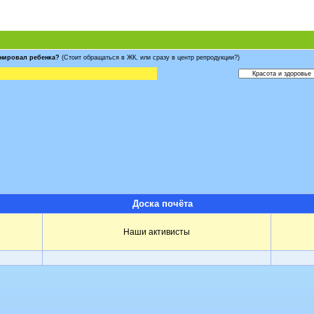
анировал ребенка?
(Стоит обращаться в ЖК, или сразу в центр репродукции?)
Доска почёта
Наши активисты