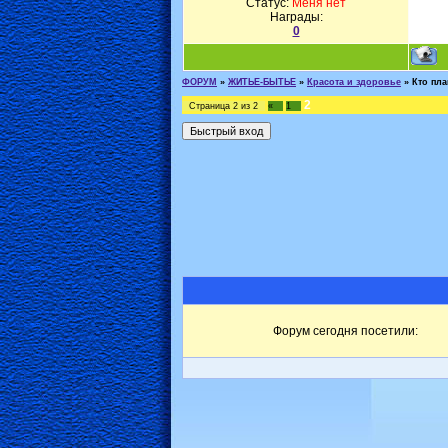
Статус:
Меня нет
Награды:
0
ФОРУМ
»
ЖИТЬЕ-БЫТЬЕ
»
Красота и здоровье
»
Кто пл
2
Страница
2
из
2
«
1
Форум сегодня посетили: