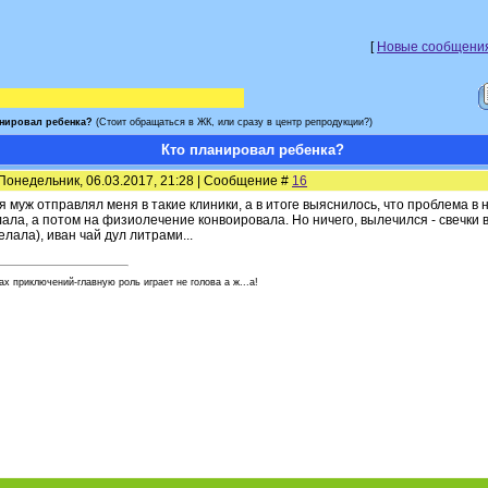
[
Новые сообщени
анировал ребенка?
(Стоит обращаться в ЖК, или сразу в центр репродукции?)
Кто планировал ребенка?
Понедельник, 06.03.2017, 21:28 | Сообщение #
16
я муж отправлял меня в такие клиники, а в итоге выяснилось, что проблема в не
ала, а потом на физиолечение конвоировала. Но ничего, вылечился - свечки ви
елала), иван чай дул литрами...
ах приключений-главную роль играет не голова а ж...а!