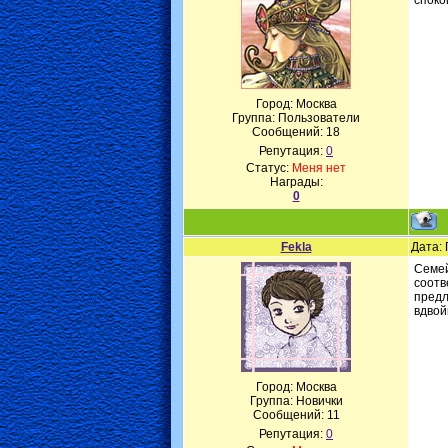
споко
Город: Москва
Группа: Пользователи
Сообщений:
18
Репутация:
0
Статус:
Меня нет
Награды:
0
Fekla
Дата: 
Семей
соотв
предл
вдвой
Город: Москва
Группа: Новички
Сообщений:
11
Репутация:
0