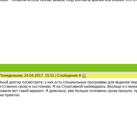
йнее + позволить себе сейчас можем. Ищу контакты врачей или клиник. Кто ч
Понедельник, 24.04.2017, 15:51 | Сообщение #
21
ный доктор посмотрите, у них есть специальные программы для ведения бе
етственно сроку и состоянию. Я на Спортивной наблюдаюсь. Вообще и к гине
ожили вот такой вариант. Я довольна, уже больше половины срока прошло, п
не приятно