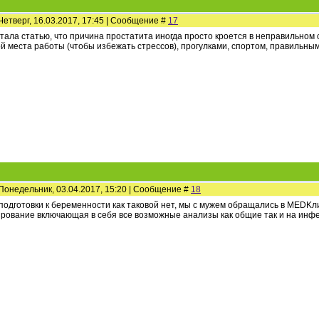
Четверг, 16.03.2017, 17:45 | Сообщение #
17
итала статью, что причина простатита иногда просто кроется в неправильном 
й места работы (чтобы избежать стрессов), прогулками, спортом, правильны
Понедельник, 03.04.2017, 15:20 | Сообщение #
18
подготовки к беременности как таковой нет, мы с мужем обращались в MEDKли
рование включающая в себя все возможные анализы как общие так и на инфе