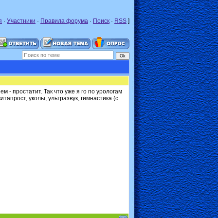
я
·
Участники
·
Правила форума
·
Поиск
·
RSS
]
м - простатит. Так что уже я го по урологам
тапрост, уколы, ультразвук, гимнастика (с