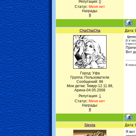
Репутация:
0
Статус:
Меня нет
Награды:
0
ChaChaCha
Дата: 
Цитат
А я чит
стрессо
Причи
Вот д
В поиск
Город: Уфа
Группа: Пользователи
Сообщений:
96
Мои детки: Тимур-12.11.98,
Арина-04.05.2008
Репутация:
1
Статус:
Меня нет
Награды:
0
Siesta
Дата: 
Я вот