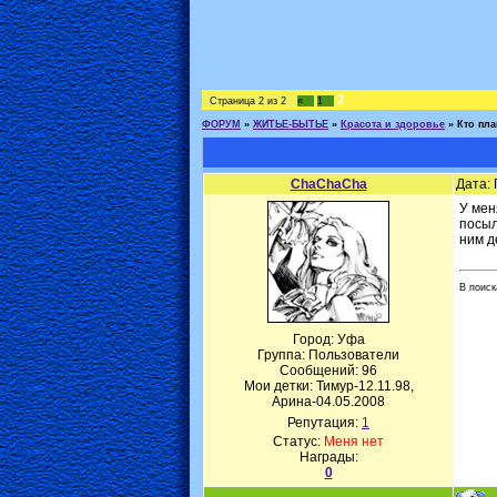
2
Страница
2
из
2
«
1
ФОРУМ
»
ЖИТЬЕ-БЫТЬЕ
»
Красота и здоровье
»
Кто пл
ChaChaCha
Дата: 
У мен
посыл
ним д
В поиск
Город: Уфа
Группа: Пользователи
Сообщений:
96
Мои детки: Тимур-12.11.98,
Арина-04.05.2008
Репутация:
1
Статус:
Меня нет
Награды:
0