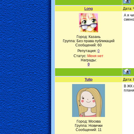
Long
Дата: 
А я ч
смено
Город: Казань
Группа: Без права публикаций
Сообщений:
60
Репутация:
0
Статус:
Меня нет
Награды:
0
Tulip
Дата: 
В ЖК 
плани
Город: Москва
Группа: Новички
Сообщений:
11