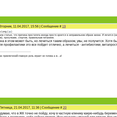
Вторник, 11.04.2017, 15:56 | Сообщение #
19
а
Long
(
)
ала статью, что причина простатита иногда просто кроется в неправильном образе жизни. И лечится (
в), прогулками, спортом, правильным питанием.
на в этом может быть, но лечиться таким образом, увы, не получится. Хотя б
ля профилактики это все пойдет отлично, а лечиться - антибиотики, витапрост
ах приключений-главную роль играет не голова а ж...а!
Пятница, 21.04.2017, 11:36 | Сообщение #
20
 думаю, что в ЖК точно не пойду, хочу в частную клинику какую-нибудь беремен