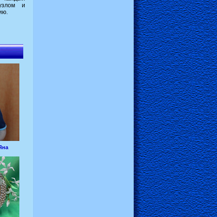
узлом и
ию.
Яна