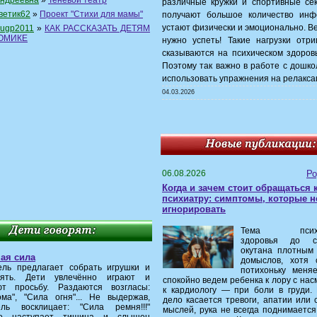
ндреевна
»
Теневой театр
различные кружки и спортивные сек
ветик62
»
Проект "Стихи для мамы"
получают большое количество инф
устают физически и эмоционально. В
ugp2011
»
КАК РАССКАЗАТЬ ДЕТЯМ
ОМИКЕ
нужно успеть! Такие нагрузки отри
сказываются на психическом здоров
Поэтому так важно в работе с дошк
использовать упражнения на релакса
04.03.2026
06.08.2026
Ро
Когда и зачем стоит обращаться 
психиатру: симптомы, которые н
игнорировать
Тема психич
здоровья до 
окутана плотным
ая сила
домыслов, хотя 
ель предлагает собрать игрушки и
потихоньку меня
лять. Дети увлечённо играют и
спокойно ведем ребенка к лору с нас
ют просьбу. Раздаются возгласы:
к кардиологу — при боли в груди. 
ома", "Сила огня"... Не выдержав,
дело касается тревоги, апатии или 
ель восклицает: "Сила ремня!!!"
мыслей, рука не всегда поднимается