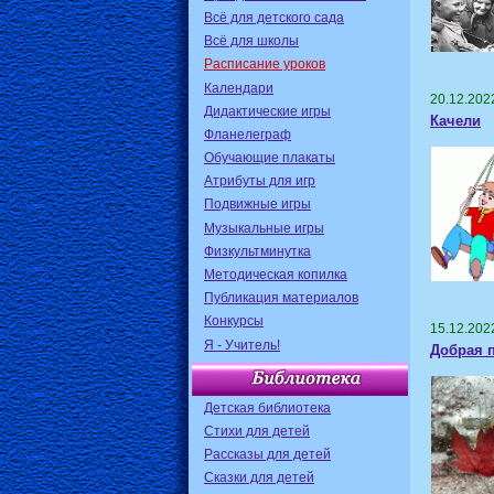
Всё для детского сада
Всё для школы
Расписание уроков
Календари
20.12.202
Дидактические игры
Качели
Фланелеграф
Обучающие плакаты
Атрибуты для игр
Подвижные игры
Музыкальные игры
Физкультминутка
Методическая копилка
Публикация материалов
Конкурсы
15.12.202
Я - Учитель!
Добрая 
Детская библиотека
Стихи для детей
Рассказы для детей
Сказки для детей