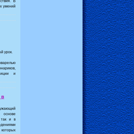
ствия. В
х умений
й урок.
кварелью
нариков,
зиции и
 в
ружающий
основе
 так и в
едениями
 которых