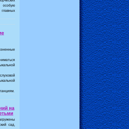
орческих
 особую
 главных
ие
ненные
ниматься
альной
слуховой
ыкальной
танциям.
ний на
детьми
агружены
кий сад,