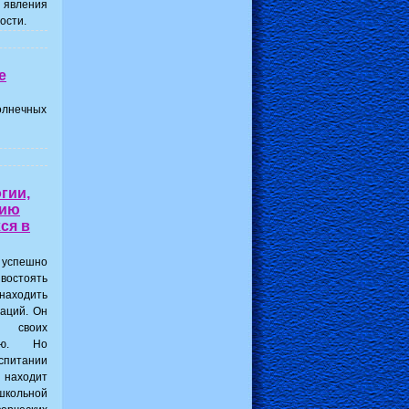
 явления
ости.
е
олнечных
гии,
тию
ся в
 успешно
востоять
аходить
аций. Он
 своих
тию. Но
спитании
 находит
школьной