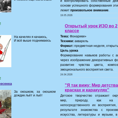
и контролировать собственные дей
основе успешного формирования эти
лежит
произвольное внимание
.
19.05.2026
2
Открытый урок ИЗО во 2
классе
Тема:
Фонарики»
На качелях я качаюсь,
И всё выше поднимаюсь
Техники:
акварель
Формат:
предметная неделя, открыты
Цель урока
Формирование навыков работы с а
через изображение декоративных фо
развитие чувства цвета, компо
эмоционального восприятия света.
24.04.2026
2
песенка
"Я так вижу: Мир детства
красках и каракулях"
За окошком, за окошком
дождик льёт и льёт
Детское творчество отражает ок
мир, природу, как на 
непосредственного их восприятия,
результате знакомства с произв
искусства, литературы и музыки, в