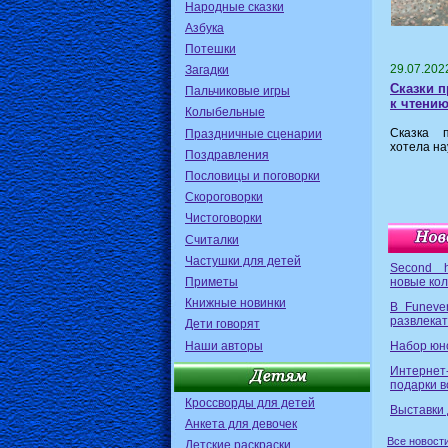
Народные сказки
Азбука
Потешки
29.07.202
Загадки
Сказки 
Пальчиковые игры
к чтению
Колыбельные
Сказка 
Праздничные сценарии
хотела на
Поздравления
Пословицы и поговорки
Скороговорки
Чистоговорки
Считалки
Частушки для детей
Second 
Приметы
новые ко
Книжные новинки
В Funeve
развлека
Дети говорят
Наши авторы
Набор юно
Интерне
подарки в
Кроссворды для детей
Выставки 
Анкета для девочек
Все новост
Детские раскраски