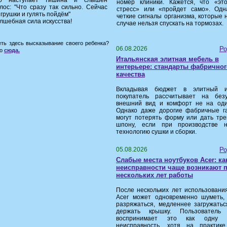
но наступает тишина и слышен
номер клиники. Кажется, что «эт
лос: "Что сразу так сильно. Сейчас
стресс» или «пройдет само». Одн
грушки и гулять пойдём"
четкие сигналы организма, которые 
олшебная сила искусства!
случае нельзя спускать на тормозах.
еть здесь высказывание своего ребенка?
06.08.2026
Ро
го
сюда.
Итальянская элитная мебель в
интерьере: стандарты фабричног
качества
Вкладывая бюджет в элитный ин
покупатель рассчитывает на без
внешний вид и комфорт не на оди
Однако даже дорогие фабричные г
могут потерять форму или дать тр
шпону, если при производстве 
технологию сушки и сборки.
05.08.2026
Ро
Слабые места ноутбуков Acer: ка
неисправности чаще возникают 
нескольких лет работы
После нескольких лет использовани
Acer может одновременно шуметь,
разряжаться, медленнее загружатьс
держать крышку. Пользователь 
воспринимает это как одну 
неисправность, хотя на практик