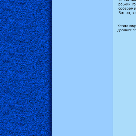
Мгновен
робкий го
соберём и
Вот он, в
Хотите вид
Добавьте е