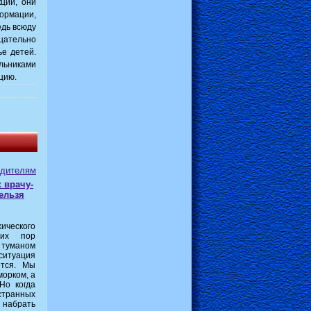
ции, они
ормации,
едь всюду
цательно
ье детей.
ольниками
цию.
дителям
к врачу-
ельзя
еского
сих пор
 туманом
ситуация
ется. Мы
морком, а
Но когда
странных
 набрать