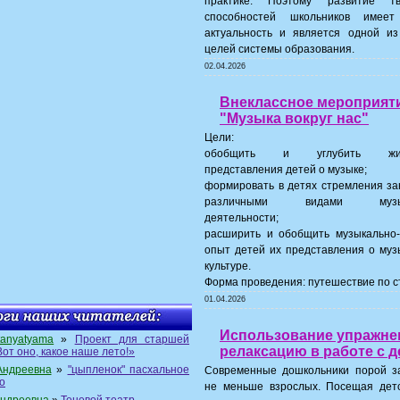
практике. Поэтому развитие тв
способностей школьников имеет
актуальность и является одной из
целей системы образования.
02.04.2026
Внеклассное мероприят
"Музыка вокруг нас"
Цели:
обобщить и углубить жиз
представления детей о музыке;
формировать в детях стремления за
различными видами музык
деятельности;
расширить и обобщить музыкально-
опыт детей их представления о муз
культуре.
Форма проведения: путешествие по с
01.04.2026
Использование упражне
tanyatyama
»
Проект для старшей
релаксацию в работе с 
Вот оно, какое наше лето!»
Андреевна
»
"цыпленок" пасхальное
Современные дошкольники порой з
о
не меньше взрослых. Посещая детс