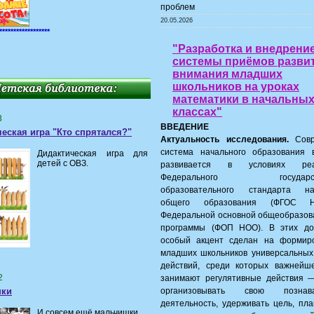
проблем
20.05.2026
******************
"Разработка и внедрени
системы приёмов разви
внимания младших
школьников на уроках
математики в начальны
классах"
3
ВВЕДЕНИЕ
еская игра "Кто спрятался?"
Актуальность исследования.
Совр
система начального образования 
Дидактическая игра для
детей с ОВЗ.
развивается в условиях реа
Федерального государств
образовательного стандарта на
общего образования (ФГОС 
Федеральной основной общеобразов
программы (ФОП НОО). В этих до
особый акцент сделан на формир
младших школьников универсальных
действий, среди которых важнейш
2
занимают регулятивные действия 
шки
организовывать свою познава
деятельность, удерживать цель, пл
И совсем ещё мальчишки