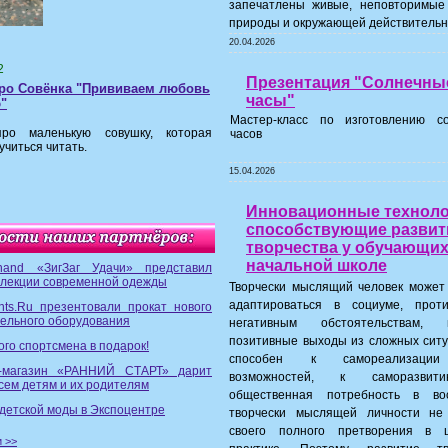
запечатлены живые, неповторимые
природы и окружающей действительн
20.04.2026
2
Презентация "Солнечны
про Совёнка "Прививаем любовь
часы"
"
Мастер-класс по изготовлению с
про маленькую совушку, которая
часов
учиться читать.
15.04.2026
Инновационные техноло
способствующие разви
творчества у обучающих
начальной школе
hand «ЗигЗаг Удачи» представил
ллекции современной одежды
Творчески мыслящий человек может
адаптироваться в социуме, проти
nts.Ru презентовали прокат нового
тельного оборудования
негативным обстоятельствам, н
позитивные выходы из сложных ситу
го спортсмена в подарок!
способен к самореализации
т-магазин «РАННИЙ СТАРТ» дарит
возможностей, к саморазви
сем детям и их родителям
общественная потребность в во
детской моды в Экспоцентре
творчески мыслящей личности не
своего полного претворения в 
и >>