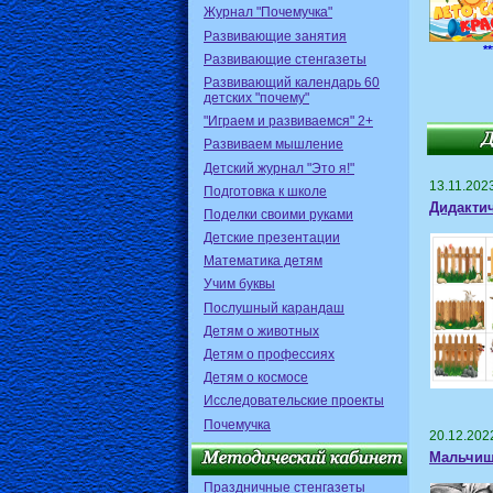
Журнал "Почемучка"
Развивающие занятия
**
Развивающие стенгазеты
Развивающий календарь 60
детских "почему"
"Играем и развиваемся" 2+
Развиваем мышление
Детский журнал "Это я!"
13.11.202
Подготовка к школе
Дидактич
Поделки своими руками
Детские презентации
Математика детям
Учим буквы
Послушный карандаш
Детям о животных
Детям о профессиях
Детям о космосе
Исследовательские проекты
Почемучка
20.12.202
Мальчи
Праздничные стенгазеты