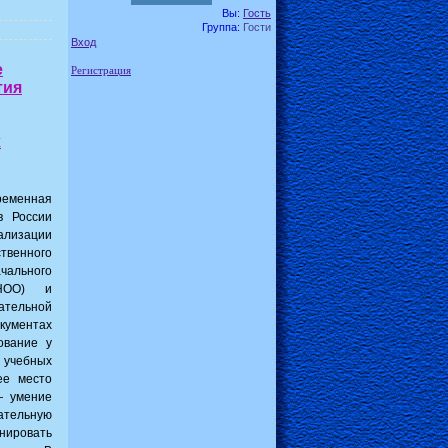
Вы:
Гость
Группа:
Гости
Вход
е
Регистрация
тия
х
еменная
в России
лизации
енного
чального
НОО) и
ательной
кументах
ование у
 учебных
ее место
— умение
тельную
анировать