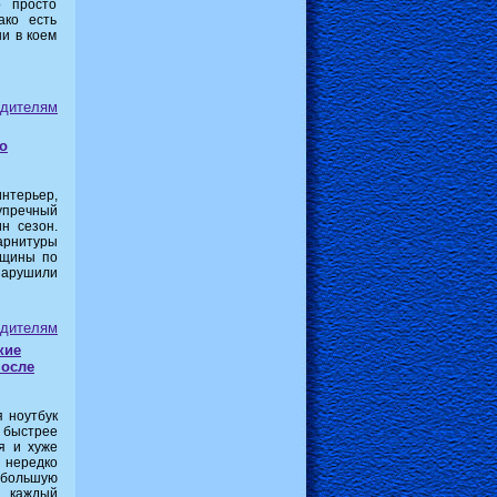
о просто
ако есть
ни в коем
дителям
о
терьер,
упречный
н сезон.
арнитуры
ещины по
нарушили
дителям
кие
после
я ноутбук
 быстрее
я и хуже
нередко
большую
е каждый