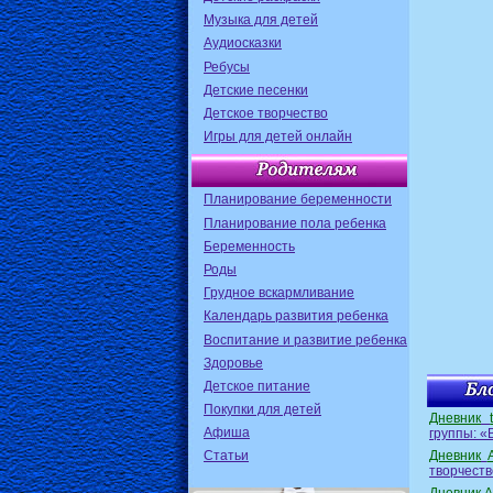
Музыка для детей
Аудиосказки
Ребусы
Детские песенки
Детское творчество
Игры для детей онлайн
Планирование беременности
Планирование пола ребенка
Беременность
Роды
Грудное вскармливание
Календарь развития ребенка
Воспитание и развитие ребенка
Здоровье
Детское питание
Покупки для детей
Дневник
Афиша
группы: «
Дневник
Статьи
творчеств