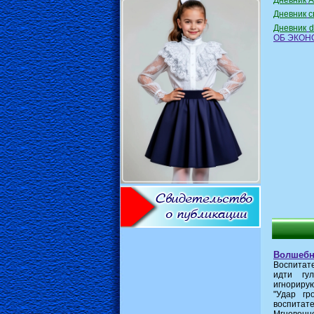
Дневник
А
Дневник
с
Дневник
d
ОБ ЭКОН
Волшебн
Воспитат
идти гу
игнориру
"Удар гр
воспитат