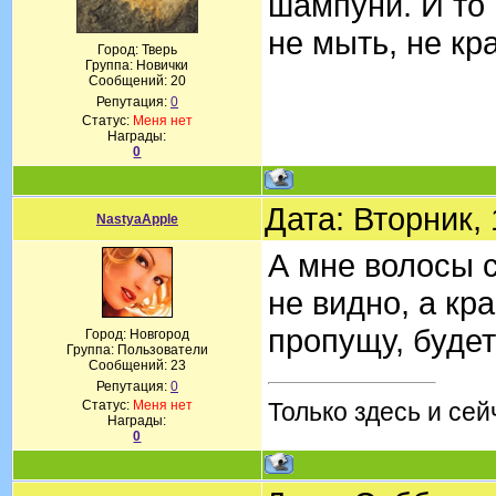
шампуни. И то и
не мыть, не кра
Город: Тверь
Группа: Новички
Сообщений:
20
Репутация:
0
Статус:
Меня нет
Награды:
0
Дата: Вторник,
NastyaApple
А мне волосы с
не видно, а кр
пропущу, будет
Город: Новгород
Группа: Пользователи
Сообщений:
23
Репутация:
0
Статус:
Меня нет
Только здесь и сей
Награды:
0