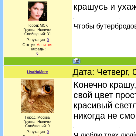
крашусь и уха
Чтобы бутербродов
Город: МСК
Группа: Новички
Сообщений:
31
Репутация:
0
Статус:
Меня нет
Награды:
0
Дата: Четверг,
LisaNaMore
Конечно крашу,
свой цвет прос
красивый светл
никогда не смог
Город: Москва
Группа: Новички
Сообщений:
9
Репутация:
0
Я люблю трех людй: