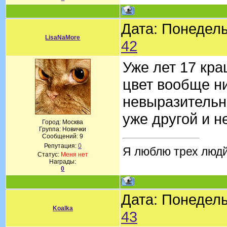
Дата: Понедель
LisaNaMore
42
Уже лет 17 кра
цвет вообще н
невыразительн
уже другой и не
Город: Москва
Группа: Новички
Сообщений:
9
Репутация:
0
Я люблю трех людй:
Статус:
Меня нет
Награды:
0
Дата: Понедель
Koalka
43