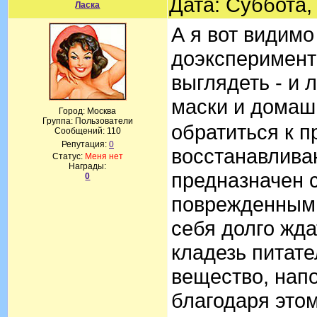
Дата: Суббота,
Ласка
А я вот видимо
доэксперименти
выглядеть - и 
маски и домаш
Город: Москва
Группа: Пользователи
обратиться к 
Сообщений:
110
Репутация:
0
восстанавлива
Статус:
Меня нет
Награды:
предназначен 
0
поврежденными
себя долго жда
кладезь питат
вещество, нап
благодаря это