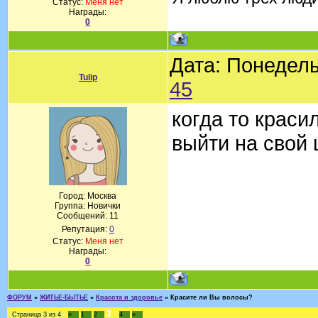
Статус:
Меня нет
Награды:
0
Дата: Понедель
Tulip
45
когда то краси
выйти на свой 
Город: Москва
Группа: Новички
Сообщений:
11
Репутация:
0
Статус:
Меня нет
Награды:
0
ФОРУМ
»
ЖИТЬЕ-БЫТЬЕ
»
Красота и здоровье
»
Красите ли Вы волосы?
3
Страница
3
из
4
«
1
2
4
»