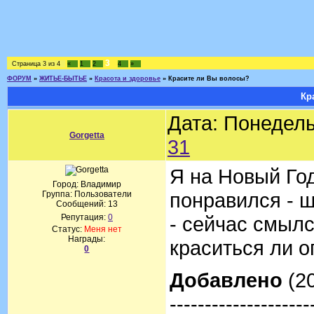
3
Страница
3
из
4
«
1
2
4
»
ФОРУМ
»
ЖИТЬЕ-БЫТЬЕ
»
Красота и здоровье
»
Красите ли Вы волосы?
Кр
Дата: Понедель
Gorgetta
31
Я на Новый Го
Город: Владимир
понравился - 
Группа: Пользователи
Сообщений:
13
Репутация:
0
- сейчас смылс
Статус:
Меня нет
Награды:
краситься ли о
0
Добавлено
(20
--------------------