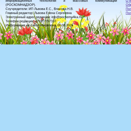
информационных технологий и массовых коммуникаций
О н
(РОСКОМНАДЗОР).
Обр
Соучредители: ИП Львова Е.С., Власова Н.В.
Пол
Главный редактор: Львова Елена Сергеевна
По
Электронный адрес редакции: info@pochemu4ka.ru
Телефон редакции: +79277797310
Информация на сайте обновлена: 08.08.2026