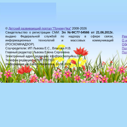
©
Детский развивающий портал "ПочемуЧка"
2008-2026
Свидетельство о регистрации СМИ:
Эл №ФС77-54566 от 21.06.2013г.
выдано Федеральной службой по надзору в сфере связи,
Рек
информационных технологий и массовых коммуникаций
О н
(РОСКОМНАДЗОР).
Обр
Соучредители: ИП Львова Е.С., Власова Н.В.
Пол
Главный редактор: Львова Елена Сергеевна
По
Электронный адрес редакции: info@pochemu4ka.ru
Телефон редакции: +79277797310
Информация на сайте обновлена: 10.08.2026