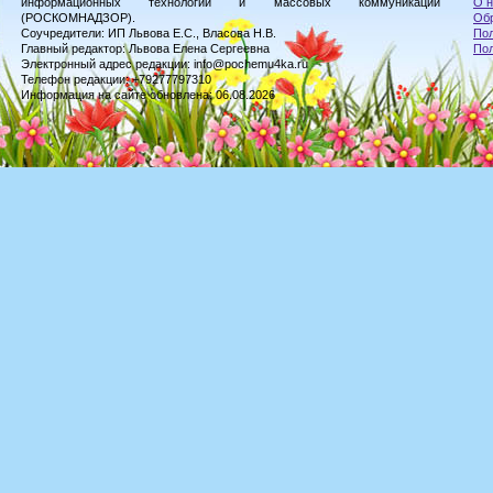
информационных технологий и массовых коммуникаций
О н
(РОСКОМНАДЗОР).
Обр
Соучредители: ИП Львова Е.С., Власова Н.В.
Пол
Главный редактор: Львова Елена Сергеевна
По
Электронный адрес редакции: info@pochemu4ka.ru
Телефон редакции: +79277797310
Информация на сайте обновлена: 06.08.2026