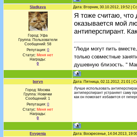
Sladkaya
Дата: Вторник, 30.10.2012, 19:52 |
Я тоже считаю, что
оказывается мой лю
антиперспирант. Как
Город: Уфа
Группа: Пользователи
Сообщений:
58
"Люди могут пить вместе
Репутация:
0
Статус:
Меня нет
только совместные занят
Награды:
0
душевную близость. " Ма
boryn
Дата: Пятница, 02.11.2012, 21:01 |
Лучше использовать антиперспирант
Город: Москва
антиперспирант устраняет саму пр
Группа: Новички
как он помогает избавится от гипер
Сообщений:
1
Репутация:
0
Статус:
Меня нет
Награды:
0
Evvgenia
Дата: Воскресенье, 14.04.2013, 19: