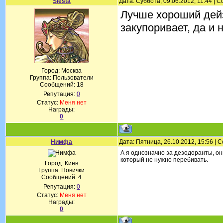
Siesta
Дата: Суббота, 09.06.2012, 11:44 |
Лучше хороший дейз
закупоривает, да и
Город: Москва
Группа: Пользователи
Сообщений:
18
Репутация:
0
Статус:
Меня нет
Награды:
0
Нимфа
Дата: Пятница, 26.10.2012, 15:56 |
А я однозначно за дезодоранты, он
который не нужно перебивать.
Город: Киев
Группа: Новички
Сообщений:
4
Репутация:
0
Статус:
Меня нет
Награды:
0