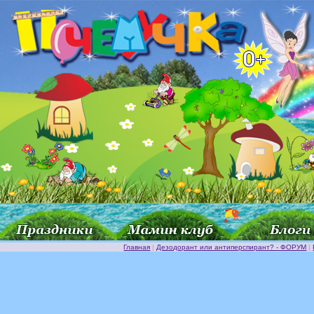
Главная
|
Дезодорант или антиперспирант? - ФОРУМ
|