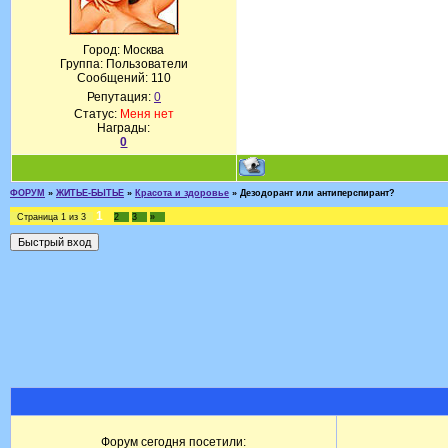
Город: Москва
Группа: Пользователи
Сообщений:
110
Репутация:
0
Статус:
Меня нет
Награды:
0
ФОРУМ
»
ЖИТЬЕ-БЫТЬЕ
»
Красота и здоровье
»
Дезодорант или антиперспирант?
1
Страница
1
из
3
2
3
»
Форум сегодня посетили: