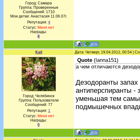
Город: Самара
Группа: Проверенные
Сообщений:
1710
Мои детки: Анастасия 11.06.07г.
Репутация:
4
Статус:
Меня нет
Награды:
8
Kali
Дата: Четверг, 19.04.2012, 00:54 | 
Quote
(
lanna151
)
а чем отличаются дезодо
Дезодоранты запах 
антиперспиранты - 
Город: Челябинск
уменьшая тем самым
Группа: Пользователи
Сообщений:
77
подмышечных впади
Репутация:
1
Статус:
Меня нет
Награды:
0