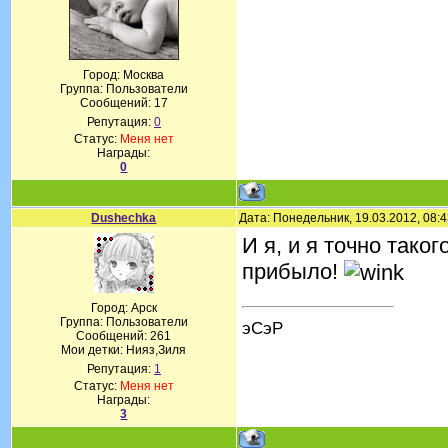
Город: Москва
Группа: Пользователи
Сообщений:
17
Репутация:
0
Статус:
Меня нет
Награды:
0
Dushechka
Дата: Понедельник, 19.03.2012, 08:
И я, и я точно тако
прибыло!
Город: Арск
Группа: Пользователи
эСэР
Сообщений:
261
Мои детки: Нияз,Зиля
Репутация:
1
Статус:
Меня нет
Награды:
3