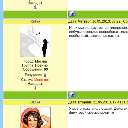
Награды:
0
Kutya
Дата: Четверг, 16.05.2013, 07:29 | 
И я и муж пользуемся антиперспиран
нибудь новенькое попробовать испыт
необычный, свежестью пахнет.
Город: Москва
Группа: Новички
Сообщений:
90
Репутация:
0
Статус:
Меня нет
Награды:
1
Ласка
Дата: Вторник, 21.05.2013, 17:41 |
У моего тоже аполло драй. Действите
фруктовой смесью какой-то