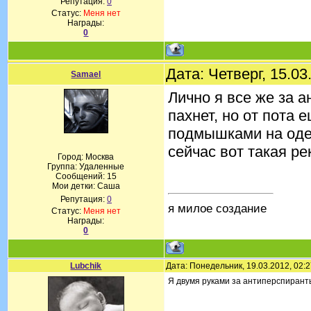
Репутация:
0
Статус:
Меня нет
Награды:
0
Дата: Четверг, 15.0
Samael
Лично я все же за а
пахнет, но от пота
подмышками на одеж
сейчас вот такая ре
Город: Москва
Группа: Удаленные
Сообщений:
15
Мои детки: Саша
Репутация:
0
я милое создание
Статус:
Меня нет
Награды:
0
Lubchik
Дата: Понедельник, 19.03.2012, 02:
Я двумя руками за антиперспиранты