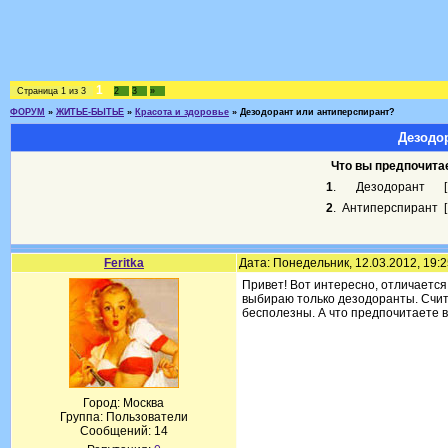
1
Страница
1
из
3
2
3
»
ФОРУМ
»
ЖИТЬЕ-БЫТЬЕ
»
Красота и здоровье
»
Дезодорант или антиперспирант?
Дезодо
Что вы предпочита
1
.
Дезодорант
2
.
Антиперспирант
Feritka
Дата: Понедельник, 12.03.2012, 19:
Привет! Вот интересно, отличается
выбираю только дезодоранты. Счита
бесполезны. А что предпочитаете 
Город: Москва
Группа: Пользователи
Сообщений:
14