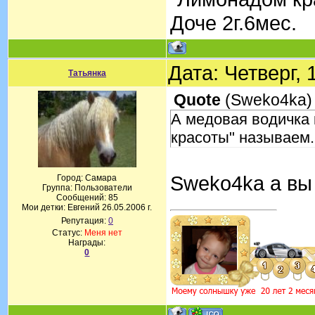
Доче 2г.6мес.
Дата: Четверг,
Татьянка
Quote
(
Sweko4ka
)
А медовая водичка 
красоты" называем.
Sweko4ka а вы
Город: Самара
Группа: Пользователи
Сообщений:
85
Мои детки: Евгений 26.05.2006 г.
Репутация:
0
Статус:
Меня нет
Награды:
0