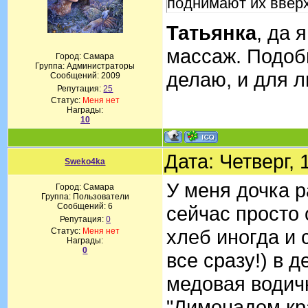
поднимают их вверх
Татьянка
, да 
массаж. Подоб
Город: Самара
Группа: Администраторы
делаю, и для л
Сообщений:
2009
Репутация:
25
Статус:
Меня нет
Награды:
10
Дата: Четверг,
Sweko4ka
У меня дочка 
Город: Самара
Группа: Пользователи
Сообщений:
6
сейчас просто 
Репутация:
0
хлеб иногда и 
Статус:
Меня нет
Награды:
0
все сразу!) в 
медовая водичк
"Лимонадом кр