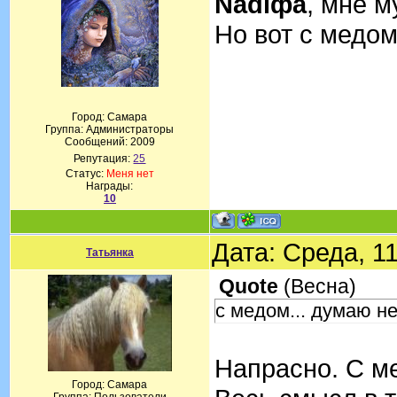
Nadiфа
, мне м
Но вот с медом
Город: Самара
Группа: Администраторы
Сообщений:
2009
Репутация:
25
Статус:
Меня нет
Награды:
10
Дата: Среда, 1
Татьянка
Quote
(
Весна
)
с медом... думаю н
Напрасно. С м
Город: Самара