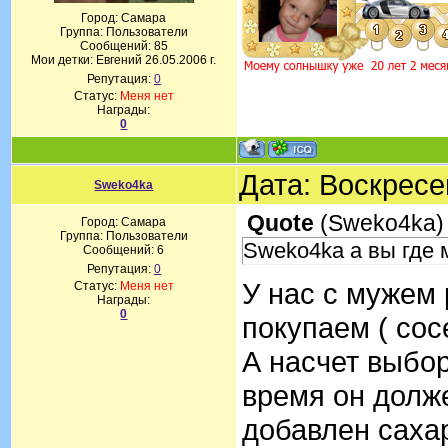
Город: Самара
Группа: Пользователи
Сообщений:
85
Мои детки: Евгений 26.05.2006 г.
Репутация:
0
Статус:
Меня нет
Награды:
0
Дата: Воскресе
Sweko4ka
Quote
(
Sweko4ka
)
Город: Самара
Группа: Пользователи
Sweko4ka а вы где 
Сообщений:
6
Репутация:
0
У нас с мужем 
Статус:
Меня нет
Награды:
0
покупаем ( сос
А насчет выбор
время он долже
добавлен саха