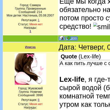
Еще мы когда 
Город: Самара
обязательно на
Группа: Проверенные
Сообщений:
214
Мои детки: Настенька, 05.08.2007
потом просто 
Репутация:
1
средство!
Статус:
Меня нет
Награды:
1
Дата: Четверг,
Ириска
Quote
(
Lex-life
)
А как пить лучше с
Lex-life
, я где
сырой водой (
Город: Жуковский
Группа: Новички
комнатной тем
Сообщений:
3996
Репутация:
8
утром как толь
Статус:
Меня нет
Награды: