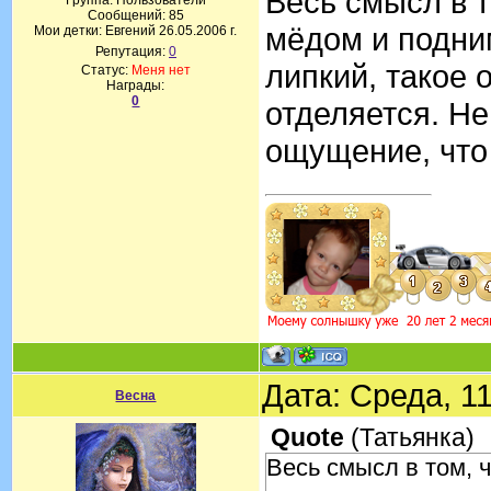
Весь смысл в т
Группа: Пользователи
Сообщений:
85
мёдом и подним
Мои детки: Евгений 26.05.2006 г.
Репутация:
0
липкий, такое 
Статус:
Меня нет
Награды:
0
отделяется. Не
ощущение, что
Дата: Среда, 1
Весна
Quote
(
Татьянка
)
Весь смысл в том, 