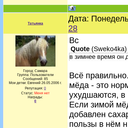
Дата: Понедель
Татьянка
28
Вс
Quote
(
Sweko4ka
)
в зимнее время он 
Город: Самара
Всё правильно
Группа: Пользователи
Сообщений:
85
мёда - это нор
Мои детки: Евгений 26.05.2006 г.
Репутация:
0
ухудшаются, в
Статус:
Меня нет
Награды:
0
Если зимой мёд
добавлен сахар
пользы в нём н