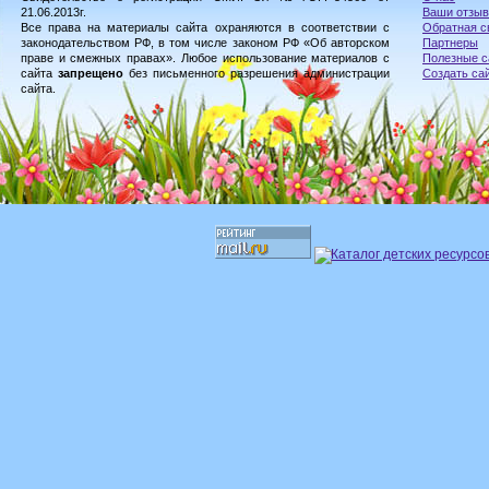
21.06.2013г.
Ваши отзы
Все права на материалы сайта охраняются в соответствии с
Обратная с
законодательством РФ, в том числе законом РФ «Об авторском
Партнеры
праве и смежных правах». Любое использование материалов с
Полезные с
сайта
запрещено
без письменного разрешения администрации
Создать са
сайта.