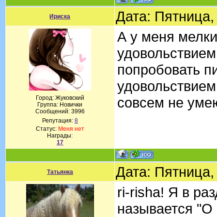
Дата: Пятница,
Ириска
А у меня мелки
удовольствием
попробовать пи
удовольствием 
Город: Жуковский
совсем не уме
Группа: Новички
Сообщений:
3996
Репутация:
8
Статус:
Меня нет
Награды:
17
Дата: Пятница,
Татьянка
ri-risha! Я в р
называется "О 