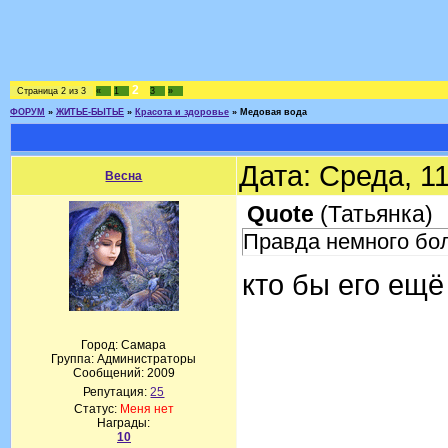
2
Страница
2
из
3
«
1
3
»
ФОРУМ
»
ЖИТЬЕ-БЫТЬЕ
»
Красота и здоровье
»
Медовая вода
Дата: Среда, 1
Весна
Quote
(
Татьянка
)
Правда немного бол
кто бы его ещё
Город: Самара
Группа: Администраторы
Сообщений:
2009
Репутация:
25
Статус:
Меня нет
Награды:
10