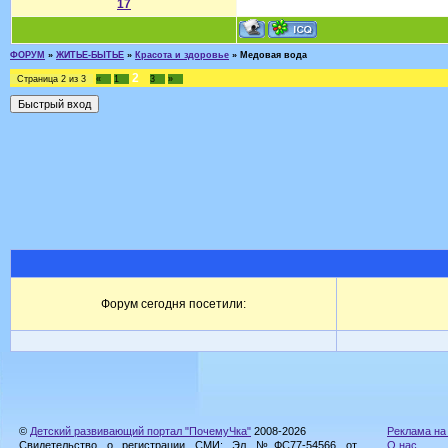
17
ФОРУМ
»
ЖИТЬЕ-БЫТЬЕ
»
Красота и здоровье
»
Медовая вода
2
Страница
2
из
3
«
1
3
»
Форум сегодня посетили:
©
Детский развивающий портал "ПочемуЧка"
2008-2026
Реклама на
Свидетельство о регистрации СМИ: Эл №ФС77-54566 от
О нас