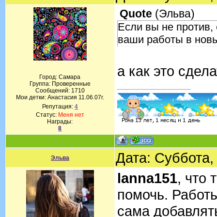
Quote
(
Эльва
)
Если вы не против,
ваши работы в нов
а как это сдел
Город: Самара
Группа: Проверенные
Сообщений:
1710
Мои детки: Анастасия 11.06.07г.
Репутация:
4
Статус:
Меня нет
Награды:
8
Дата: Суббота,
Эльва
lanna151
, что
помочь. Работ
сама добавлять