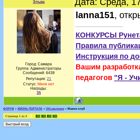
Дата: Среда, 1
Эльва
lanna151
, отк
КОНКУРСЫ Рунет
Правила публика
Инструкция по д
Город: Самара
Вашим разработка
Группа: Администраторы
Сообщений:
6438
педагогов
"Я - Уч
Репутация:
21
Статус:
Меня нет
Награды:
35
ФОРУМ
»
ЖИЗНЬ ПОРТАЛА
»
Объявления
»
Мамин клуб
1
Страница
1
из
4
2
3
4
»