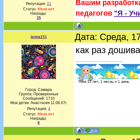
Вашим разработка
Репутация:
21
Статус:
Меня нет
педагогов
"Я - Уч
Награды:
35
Дата: Среда, 1
lanna151
как раз дошив
Город: Самара
Группа: Проверенные
Сообщений:
1710
Мои детки: Анастасия 11.06.07г.
Репутация:
4
Статус:
Меня нет
Награды:
8