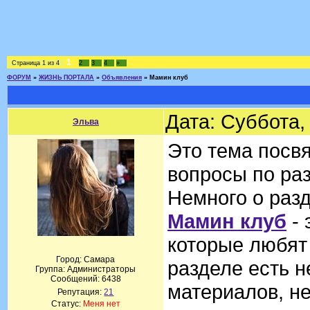
1
Страница
1
из
4
2
3
4
»
ФОРУМ
»
ЖИЗНЬ ПОРТАЛА
»
Объявления
»
Мамин клуб
Дата: Суббота,
Эльва
Это тема посв
вопросы по раз
Немного о разд
Мамин клуб
- 
которые любят 
Город: Самара
разделе есть н
Группа: Администраторы
Сообщений:
6438
материалов, н
Репутация:
21
Статус:
Меня нет