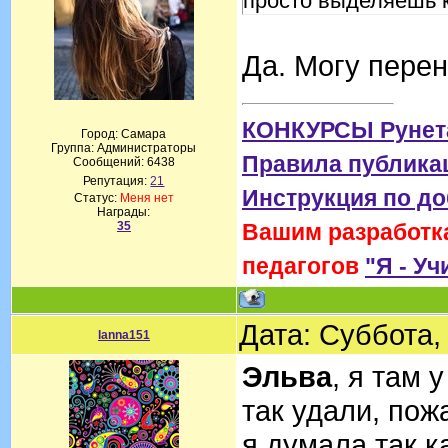
просто выделяешь к
Да. Могу перен
КОНКУРСЫ Рунет
Город: Самара
Группа: Администраторы
Правила публика
Сообщений:
6438
Репутация:
21
Инструкция по д
Статус:
Меня нет
Награды:
35
Вашим разработка
педагогов
"Я - Уч
Дата: Суббота,
lanna151
Эльва
, я там 
так удали, пож
я думала так к