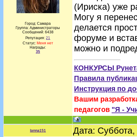
(Ириска) уже р
Могу я перенес
Город: Самара
делается прост
Группа: Администраторы
Сообщений:
6438
форуме и встав
Репутация:
21
Статус:
Меня нет
можно и подре
Награды:
35
КОНКУРСЫ Рунет
Правила публика
Инструкция по д
Вашим разработка
педагогов
"Я - Уч
Дата: Суббота,
lanna151