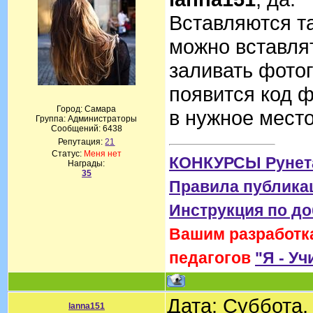
Вставляются та
можно вставля
заливать фотог
появится код ф
Город: Самара
в нужное мест
Группа: Администраторы
Сообщений:
6438
Репутация:
21
Статус:
Меня нет
КОНКУРСЫ Рунет
Награды:
35
Правила публика
Инструкция по д
Вашим разработка
педагогов
"Я - Уч
Дата: Суббота,
lanna151