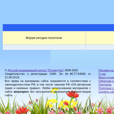
Форум сегодня посетили:
©
Детский развивающий портал "ПочемуЧка"
2008-2026
Реклама на
Свидетельство о регистрации СМИ: Эл №ФС77-54566 от
О нас
21.06.2013г.
Ваши отзы
Все права на материалы сайта охраняются в соответствии с
Обратная с
законодательством РФ, в том числе законом РФ «Об авторском
Партнеры
праве и смежных правах». Любое использование материалов с
Полезные с
сайта
запрещено
без письменного разрешения администрации
Создать са
сайта.