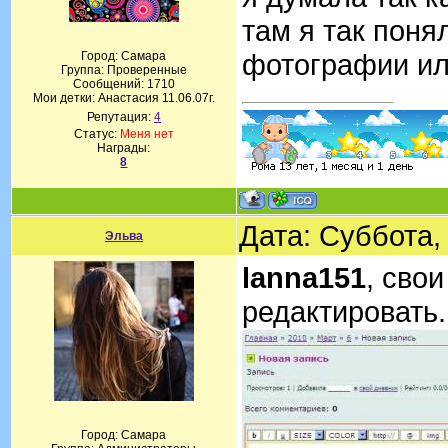
там я так поня
фотографии ил
Город: Самара
Группа: Проверенные
Сообщений:
1710
Мои детки: Анастасия 11.06.07г.
Репутация:
4
Статус:
Меня нет
Награды:
8
Дата: Суббота,
Эльва
lanna151
, сво
редактировать.
Город: Самара