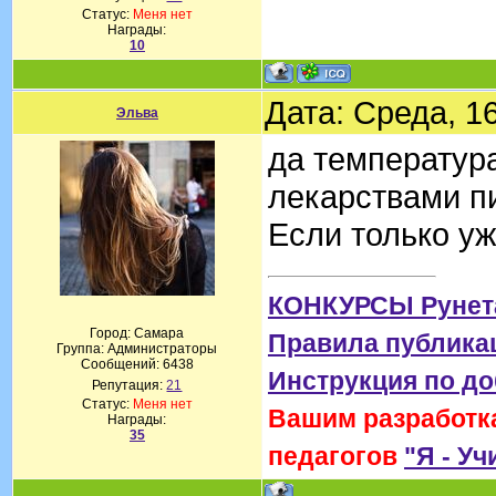
Статус:
Меня нет
Награды:
10
Дата: Среда, 1
Эльва
да температура
лекарствами пи
Если только у
КОНКУРСЫ Рунет
Город: Самара
Правила публика
Группа: Администраторы
Сообщений:
6438
Инструкция по д
Репутация:
21
Статус:
Меня нет
Вашим разработка
Награды:
35
педагогов
"Я - Уч