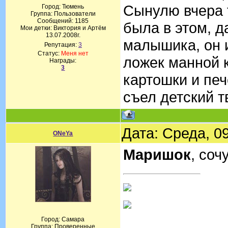
Сынулю вчера т
Город: Тюмень
Группа: Пользователи
Сообщений:
1185
была в этом, д
Мои детки: Виктория и Артём
13.07.2008г.
малышика, он и
Репутация:
3
Статус:
Меня нет
ложек манной к
Награды:
3
картошки и печ
съел детский т
Дата: Среда, 0
ONeYa
Маришок
, соч
Город: Самара
Группа: Проверенные