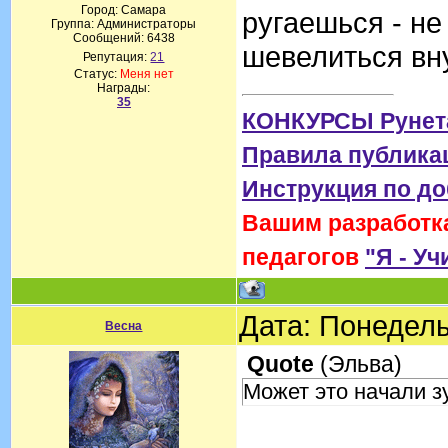
Город: Самара
ругаешься - не
Группа: Администраторы
Сообщений:
6438
шевелиться вн
Репутация:
21
Статус:
Меня нет
Награды:
35
КОНКУРСЫ Рунет
Правила публика
Инструкция по д
Вашим разработка
педагогов
"Я - Уч
Дата: Понедель
Весна
Quote
(
Эльва
)
Может это начали з