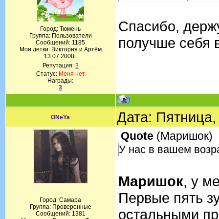
Спасибо, держу
Город: Тюмень
Группа: Пользователи
получше себя 
Сообщений:
1185
Мои детки: Виктория и Артём
13.07.2008г.
Репутация:
3
Статус:
Меня нет
Награды:
3
Дата: Пятница,
ONeYa
Quote
(
Маришок
)
У нас в вашем возр
Маришок
, у м
Первые пять зу
Город: Самара
Группа: Проверенные
остальными пр
Сообщений:
1381