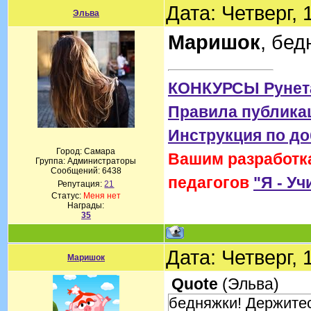
Дата: Четверг,
Эльва
Маришок
, бед
КОНКУРСЫ Рунет
Правила публика
Инструкция по д
Город: Самара
Вашим разработка
Группа: Администраторы
Сообщений:
6438
педагогов
"Я - Уч
Репутация:
21
Статус:
Меня нет
Награды:
35
Дата: Четверг,
Маришок
Quote
(
Эльва
)
бедняжки! Держитес