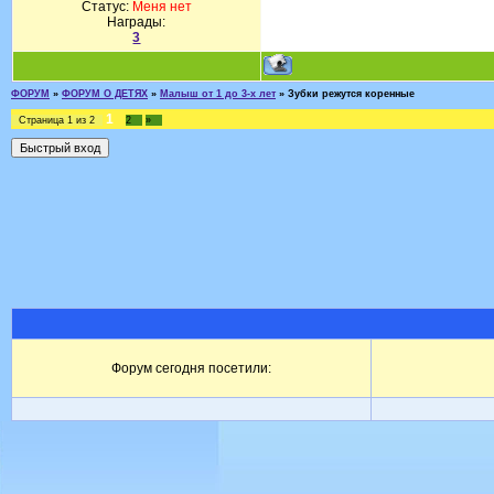
Статус:
Меня нет
Награды:
3
ФОРУМ
»
ФОРУМ О ДЕТЯХ
»
Малыш от 1 до 3-х лет
»
Зубки режутся коренные
1
Страница
1
из
2
2
»
Форум сегодня посетили: