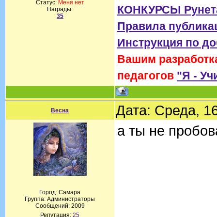
Статус:
Меня нет
КОНКУРСЫ Рунет
Награды:
35
Правила публика
Инструкция по д
Вашим разработка
педагогов
"Я - Уч
Дата: Среда, 1
Весна
а ты не пробо
Город: Самара
Группа: Администраторы
Сообщений:
2009
Репутация:
25