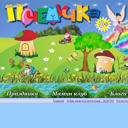
Главная
|
Зубки режутся коренные - ФОРУМ
|
Регистр