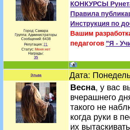
КОНКУРСЫ Рунет
Правила публика
Инструкция по д
Город: Самара
Вашим разработка
Группа: Администраторы
Сообщений:
6438
педагогов
"Я - Уч
Репутация:
21
Статус:
Меня нет
Награды:
35
Дата: Понедель
Эльва
Весна
, у вас 
вчерашнего дня
такого не набл
когда руки в пе
их вытаскивать