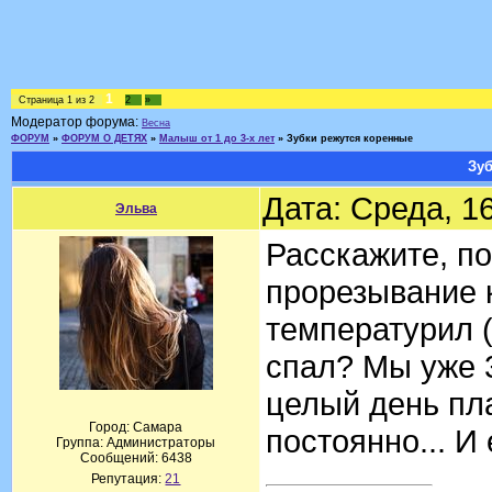
1
Страница
1
из
2
2
»
Модератор форума:
Весна
ФОРУМ
»
ФОРУМ О ДЕТЯХ
»
Малыш от 1 до 3-х лет
»
Зубки режутся коренные
Зу
Дата: Среда, 1
Эльва
Расскажите, п
прорезывание 
температурил (
спал? Мы уже 3
целый день пла
Город: Самара
постоянно... И
Группа: Администраторы
Сообщений:
6438
Репутация:
21