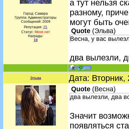
а тут нельзя ск
разному, приче
Город: Самара
Группа: Администраторы
могут быть оче
Сообщений:
2009
Репутация:
25
Quote
(
Эльва
)
Статус:
Меня нет
Награды:
Весна, у вас вылез
10
два вылезли, д
Дата: Вторник,
Эльва
Quote
(
Весна
)
два вылезли, два в
Значит возможн
появляться стал