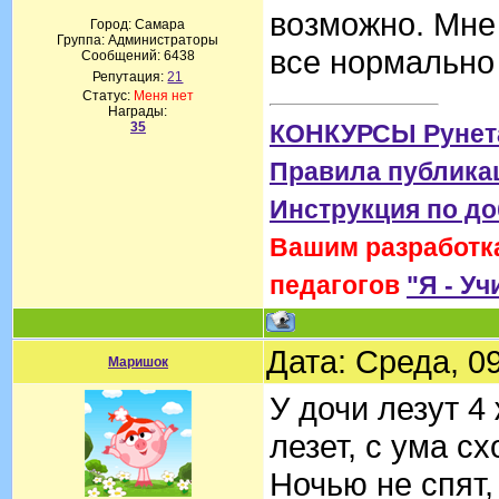
возможно. Мне 
Город: Самара
Группа: Администраторы
все нормально 
Сообщений:
6438
Репутация:
21
Статус:
Меня нет
Награды:
35
КОНКУРСЫ Рунет
Правила публика
Инструкция по д
Вашим разработка
педагогов
"Я - Уч
Дата: Среда, 0
Маришок
У дочи лезут 4
лезет, с ума сх
Ночью не спят,