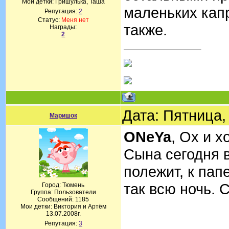
Мои детки: Гришулька, Таша
маленьких капр
Репутация:
2
Статус:
Меня нет
также.
Награды:
2
Дата: Пятница,
Маришок
ONeYa
, Ох и хо
Сына сегодня в
полежит, к папе
так всю ночь. 
Город: Тюмень
Группа: Пользователи
Сообщений:
1185
Мои детки: Виктория и Артём
13.07.2008г.
Репутация:
3