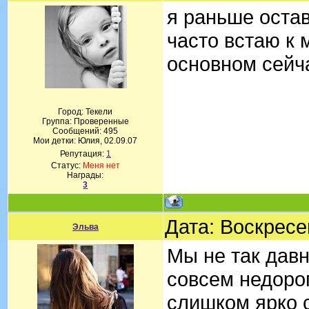
я раньше остав
часто встаю к 
основном сейча
Город: Текели
Группа: Проверенные
Сообщений:
495
Мои детки: Юлия, 02.09.07
Репутация:
1
Статус:
Меня нет
Награды:
3
Дата: Воскресе
Эльва
Мы не так давн
совсем недорог
слишком ярко с