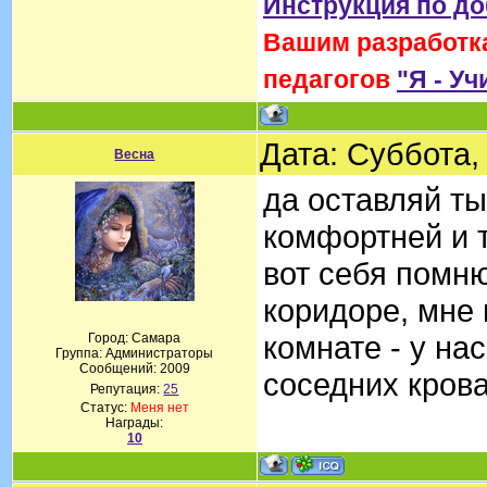
Инструкция по д
Вашим разработка
педагогов
"Я - Уч
Дата: Суббота,
Весна
да оставляй ты
комфортней и т
вот себя помню
коридоре, мне 
комнате - у на
Город: Самара
Группа: Администраторы
Сообщений:
2009
соседних крова
Репутация:
25
Статус:
Меня нет
Награды:
10