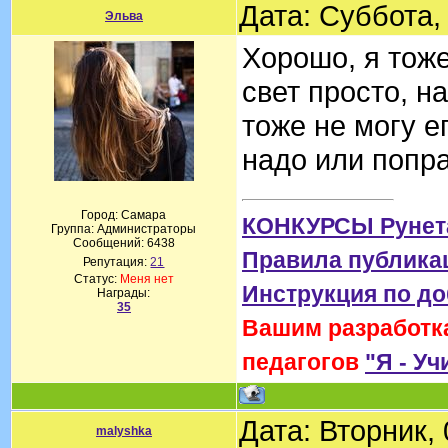
Дата: Суббота,
Эльва
Хорошо, я тоже
свет просто, на
тоже не могу е
надо или попр
Город: Самара
КОНКУРСЫ Рунет
Группа: Администраторы
Сообщений:
6438
Правила публика
Репутация:
21
Статус:
Меня нет
Инструкция по д
Награды:
35
Вашим разработка
педагогов
"Я - Уч
Дата: Вторник,
malyshka