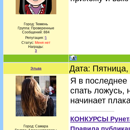
Город: Тюмень
Группа: Проверенные
Сообщений:
884
Репутация:
5
Статус:
Меня нет
Награды:
3
Дата: Пятница,
Эльва
Я в последнее 
спать ложусь, 
начинает плака
КОНКУРСЫ Рунет
Город: Самара
Правила публика