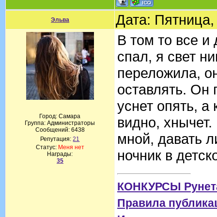
Дата: Пятница,
Эльва
В том то все и
спал, я свет ни
переложила, он
оставлять. Он 
уснет опять, а
Город: Самара
видно, хнычет.
Группа: Администраторы
Сообщений:
6438
мной, давать л
Репутация:
21
Статус:
Меня нет
ночник в детск
Награды:
35
КОНКУРСЫ Рунет
Правила публика