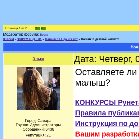
1
Страница
1
из
2
2
»
Модератор форума:
Весна
ФОРУМ
»
ФОРУМ О ДЕТЯХ
»
Малыш от 1 до 3-х лет
»
Ночник в детской комнате
Ноч
Дата: Четверг,
Эльва
Оставляете ли 
малыш?
КОНКУРСЫ Рунет
Правила публика
Город: Самара
Инструкция по д
Группа: Администраторы
Сообщений:
6438
Вашим разработка
Репутация:
21