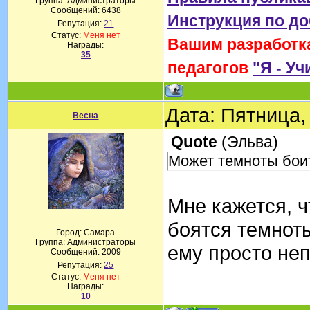
Группа: Администраторы
Сообщений:
6438
Инструкция по д
Репутация:
21
Статус:
Меня нет
Вашим разработка
Награды:
35
педагогов
"Я - Уч
Дата: Пятница,
Весна
Quote
(
Эльва
)
Может темноты бои
Мне кажется, ч
боятся темноты
Город: Самара
Группа: Администраторы
ему просто не
Сообщений:
2009
Репутация:
25
Статус:
Меня нет
Награды:
10