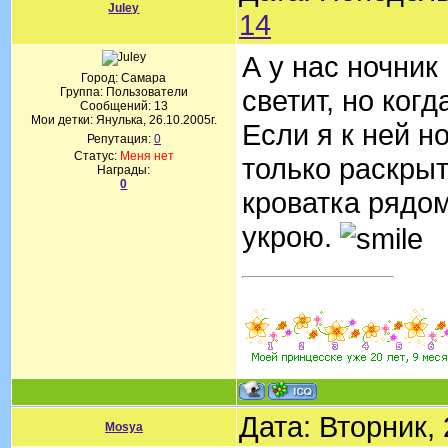
Juley
14
А у нас ночник
Город: Самара
светит, но ког
Группа: Пользователи
Сообщений:
13
Мои детки: Янулька, 26.10.2005г.
Если я к ней н
Репутация:
0
Статус:
Меня нет
только раскрыт
Награды:
0
кроватка рядом
укрою.
Дата: Вторник,
Mosya