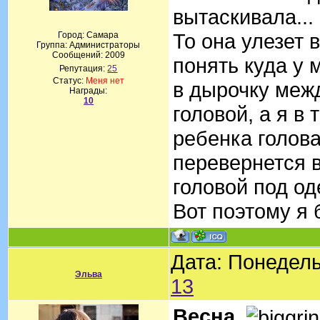
вытаскивала...
То она улезет в
Город: Самара
Группа: Администраторы
Сообщений:
2009
понять куда у 
Репутация:
25
Статус:
Меня нет
в дырочку межд
Награды:
10
головой, а я в 
ребенка голова
перевернется в
головой под од
Вот поэтому я б
Дата: Понедель
Эльва
13
Весна
,