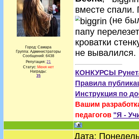
вместе спали. 
(не был
папу перелезет 
кроватки стенк
Город: Самара
не вывалился. 
Группа: Администраторы
Сообщений:
6438
Репутация:
21
Статус:
Меня нет
КОНКУРСЫ Рунет
Награды:
35
Правила публика
Инструкция по д
Вашим разработка
педагогов
"Я - Уч
Дата: Понедель