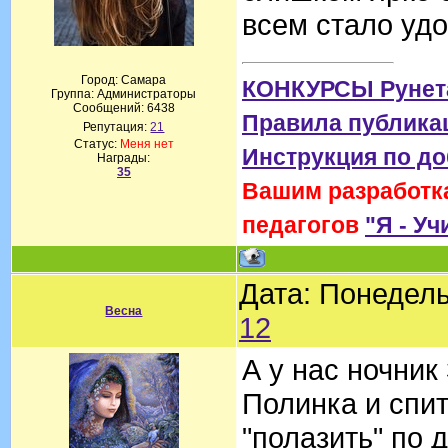
всем стало удо
Город: Самара
КОНКУРСЫ Рунет
Группа: Администраторы
Сообщений:
6438
Правила публика
Репутация:
21
Статус:
Меня нет
Инструкция по д
Награды:
35
Вашим разработка
педагогов
"Я - Уч
Дата: Понедель
Весна
12
А у нас ночник
Полинка и спит
"полазить" по д