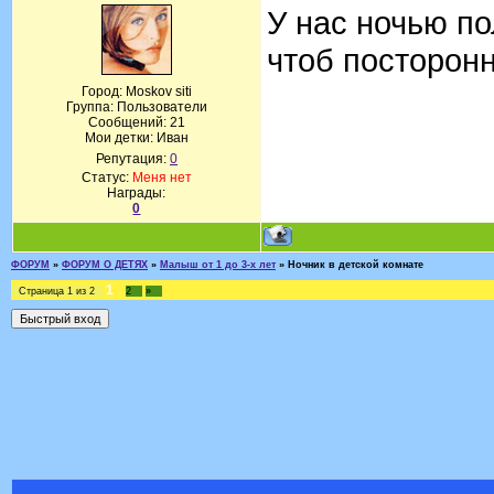
У нас ночью по
чтоб посторонн
Город: Moskov siti
Группа: Пользователи
Сообщений:
21
Мои детки: Иван
Репутация:
0
Статус:
Меня нет
Награды:
0
ФОРУМ
»
ФОРУМ О ДЕТЯХ
»
Малыш от 1 до 3-х лет
»
Ночник в детской комнате
1
Страница
1
из
2
2
»