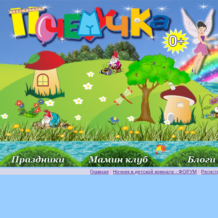
Главная
|
Ночник в детской комнате - ФОРУМ
|
Регист