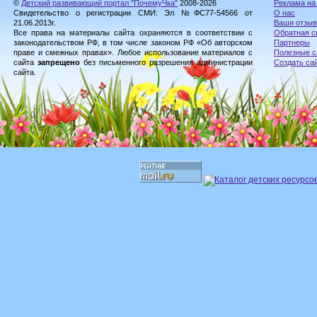
©
Детский развивающий портал "ПочемуЧка"
2008-2026
Реклама на
Свидетельство о регистрации СМИ: Эл №ФС77-54566 от
О нас
21.06.2013г.
Ваши отзы
Все права на материалы сайта охраняются в соответствии с
Обратная с
законодательством РФ, в том числе законом РФ «Об авторском
Партнеры
праве и смежных правах». Любое использование материалов с
Полезные с
сайта
запрещено
без письменного разрешения администрации
Создать са
сайта.