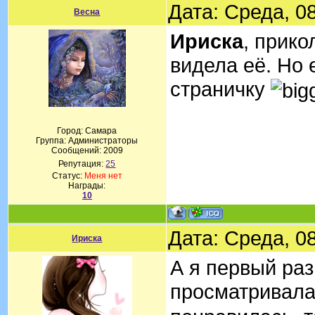
Дата: Среда, 0
Весна
Ириска
, прико
видела её. Но 
страничку
Город: Самара
Группа: Администраторы
Сообщений:
2009
Репутация:
25
Статус:
Меня нет
Награды:
10
Дата: Среда, 0
Ириска
А я первый раз
просматривал