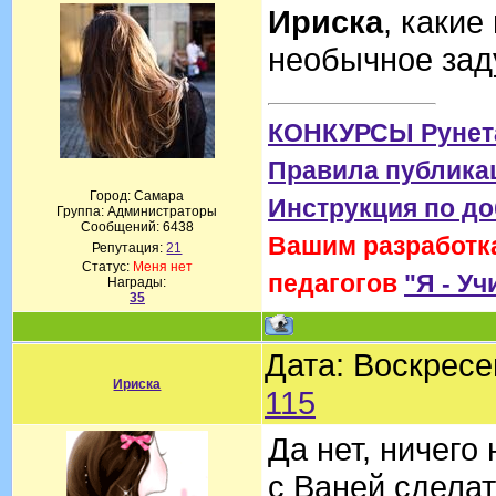
Ириска
, какие
необычное за
КОНКУРСЫ Рунет
Правила публика
Город: Самара
Инструкция по д
Группа: Администраторы
Сообщений:
6438
Вашим разработка
Репутация:
21
Статус:
Меня нет
педагогов
"Я - Уч
Награды:
35
Дата: Воскресе
Ириска
115
Да нет, ничего
с Ваней сдела