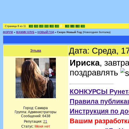
8
Страница
8
из
11
«
1
2
…
6
7
9
10
11
»
ФОРУМ
»
МАМИН КЛУБ
»
НОВЫЙ ГОД
»
Скоро Новый Год
(Новогодняя болталка)
Дата: Среда, 1
Эльва
Ириска
, завтр
поздравлять
КОНКУРСЫ Рунет
Правила публика
Город: Самара
Инструкция по д
Группа: Администраторы
Сообщений:
6438
Вашим разработка
Репутация:
21
Статус:
Меня нет