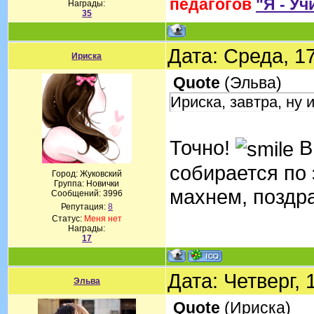
педагогов
"Я - Уч
Награды:
35
Дата: Среда, 1
Ириска
Quote
(
Эльва
)
Ириска, завтра, ну 
Точно!
В
собирается по 
Город: Жуковский
Группа: Новички
махнем, поздр
Сообщений:
3996
Репутация:
8
Статус:
Меня нет
Награды:
17
Дата: Четверг,
Эльва
Quote
(
Ириска
)