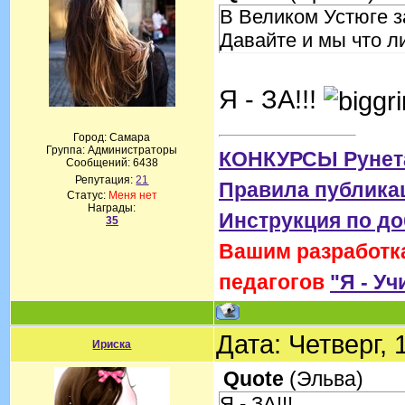
В Великом Устюге з
Давайте и мы что л
Я - ЗА!!!
Город: Самара
Группа: Администраторы
КОНКУРСЫ Рунет
Сообщений:
6438
Репутация:
21
Правила публика
Статус:
Меня нет
Награды:
Инструкция по д
35
Вашим разработка
педагогов
"Я - Уч
Дата: Четверг,
Ириска
Quote
(
Эльва
)
Я - ЗА!!!