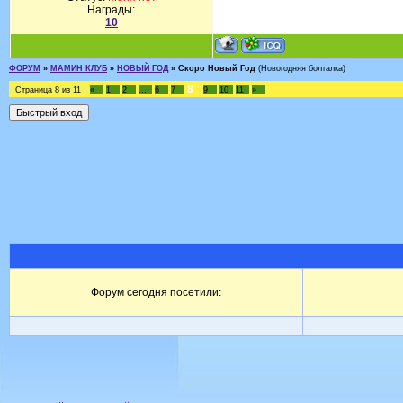
Награды:
10
ФОРУМ
»
МАМИН КЛУБ
»
НОВЫЙ ГОД
»
Скоро Новый Год
(Новогодняя болталка)
8
Страница
8
из
11
«
1
2
…
6
7
9
10
11
»
Форум сегодня посетили: