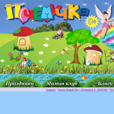
Главная
|
Скоро Новый Год - Страница 8 - ФОРУМ
|
Рег