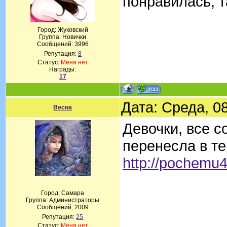
понравилась, 
Город: Жуковский
Группа: Новички
Сообщений:
3996
Репутация:
8
Статус:
Меня нет
Награды:
17
Дата: Среда, 0
Весна
Девочки, все 
перенесла в т
http://pochemu
Город: Самара
Группа: Администраторы
Сообщений:
2009
Репутация:
25
Статус:
Меня нет