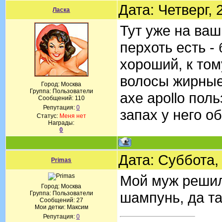
Дата: Четверг,
Ласка
Тут уже на ваш
перхоть есть -
хороший, к том
волосы жирные
Город: Москва
Группа: Пользователи
axe apollo пол
Сообщений:
110
Репутация:
0
запах у него 
Статус:
Меня нет
Награды:
0
Дата: Суббота,
Primas
Мой муж решил
Город: Москва
шампунь, да та
Группа: Пользователи
Сообщений:
27
Мои детки: Максим
Репутация:
0