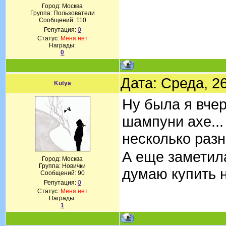
Город: Москва
Группа: Пользователи
Сообщений:
110
Репутация:
0
Статус:
Меня нет
Награды:
0
Дата: Среда, 2
Kutya
Ну была я вчер
шампуни axe...
несколько раз
А еще заметила
Город: Москва
Группа: Новички
думаю купить 
Сообщений:
90
Репутация:
0
Статус:
Меня нет
Награды:
1