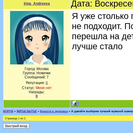
Дата: Воскресе
Irina_Andreeva
Я уже столько 
не подходит. П
перешла на дет
лучше стало
Город: Москва
Группа: Новички
Сообщений:
7
Репутация:
0
Статус:
Меня нет
Награды:
0
ФОРУМ
»
ЖИТЬЕ-БЫТЬЕ
»
Красота и здоровье
»
А давайте выберем лучший мужской шамп
1
Страница
1
из
1