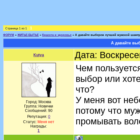
1
Страница
1
из
1
ФОРУМ
»
ЖИТЬЕ-БЫТЬЕ
»
Красота и здоровье
»
А давайте выберем лучший мужской шамп
А давайте вы
Дата: Воскресе
Kutya
Чем пользуетс
выбор или хоте
что?
У меня вот не
Город: Москва
Группа: Новички
потому что му
Сообщений:
90
Репутация:
0
промывать воло
Статус:
Меня нет
Награды:
1