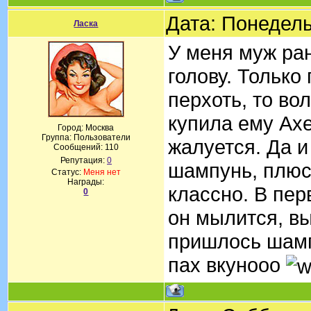
Дата: Понедель
Ласка
У меня муж ра
голову. Только
перхоть, то во
купила ему Ax
Город: Москва
Группа: Пользователи
жалуется. Да и
Сообщений:
110
Репутация:
0
шампунь, плюс
Статус:
Меня нет
Награды:
классно. В пер
0
он мылится, вы
пришлось шамп
пах вкунооо