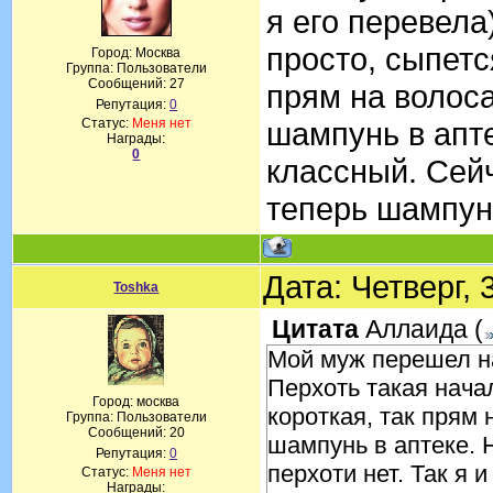
я его перевела
просто, сыпетс
Город: Москва
Группа: Пользователи
Сообщений:
27
прям на волоса
Репутация:
0
Статус:
Меня нет
шампунь в апте
Награды:
0
классный. Сейч
теперь шампуни
Дата: Четверг,
Toshka
Цитата
Аллаида
(
Мой муж перешел на
Перхоть такая начал
Город: москва
короткая, так прям 
Группа: Пользователи
Сообщений:
20
шампунь в аптеке. 
Репутация:
0
перхоти нет. Так я 
Статус:
Меня нет
Награды: