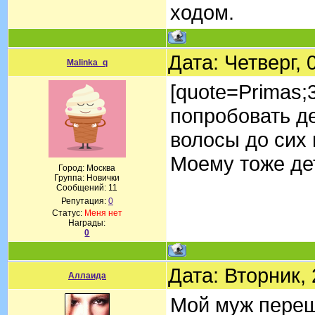
ходом.
Дата: Четверг,
Malinka_q
[quote=Primas
попробовать де
волосы до сих п
Моему тоже де
Город: Москва
Группа: Новички
Сообщений:
11
Репутация:
0
Статус:
Меня нет
Награды:
0
Дата: Вторник,
Аллаида
Мой муж переш