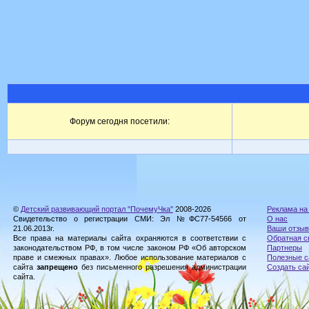
Форум сегодня посетили:
©
Детский развивающий портал "ПочемуЧка"
2008-2026
Реклама на
Свидетельство о регистрации СМИ: Эл №ФС77-54566 от
О нас
21.06.2013г.
Ваши отзы
Все права на материалы сайта охраняются в соответствии с
Обратная с
законодательством РФ, в том числе законом РФ «Об авторском
Партнеры
праве и смежных правах». Любое использование материалов с
Полезные с
сайта
запрещено
без письменного разрешения администрации
Создать са
сайта.