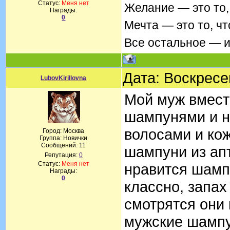
Статус:
Меня нет
Желание — это то,
Награды:
0
Мечта — это то, ч
Все остальное — 
Дата: Воскресе
LubovKirillovna
Мой муж вмест
шампунями и н
волосами и кож
Город: Москва
Группа: Новички
Сообщений:
11
шампуни из апт
Репутация:
0
Статус:
Меня нет
нравится шамп
Награды:
0
классно, запах
смотрятся они 
мужские шампу