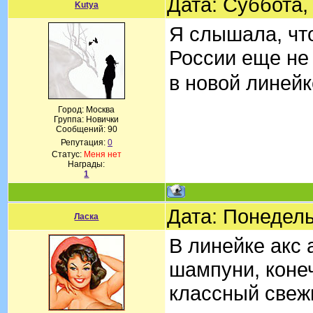
Дата: Суббота,
Kutya
Я слышала, что
России еще не
в новой линей
Город: Москва
Группа: Новички
Сообщений:
90
Репутация:
0
Статус:
Меня нет
Награды:
1
Дата: Понедель
Ласка
В линейке акс 
шампуни, конеч
классный свежи