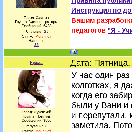
Правила публика
Инструкция по д
Город: Самара
Вашим разработка
Группа: Администраторы
Сообщений:
6438
педагогов
"Я - Уч
Репутация:
21
Статус:
Меня нет
Награды:
35
Дата: Пятница,
Ириска
У нас один раз
колготках, я д
когда его заби
были у Вани и 
Город: Жуковский
и перепутали, 
Группа: Новички
Сообщений:
3996
заметила. Пот
Репутация:
8
Статус:
Меня нет