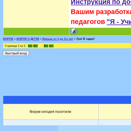
Инструкция по д
Вашим разработка
педагогов
"Я - Уч
ФОРУМ
»
ФОРУМ О ДЕТЯХ
»
Малыш от 1 до 3-х лет
»
Ура! В садик!
2
Страница
2
из
3
«
1
3
»
Форум сегодня посетили: