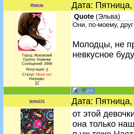
Дата: Пятница,
Ириска
Quote
(
Эльва
)
Они, по-моему, дру
Молодцы, не пр
невкусное буду
Город: Жуковский
Группа: Новички
Сообщений:
3996
Репутация:
8
Статус:
Меня нет
Награды:
17
Дата: Пятница,
lanna151
от этой девочк
она только наш
я уж тоже Наст