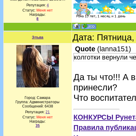
Репутация:
4
Статус:
Меня нет
Награды:
8
Дата: Пятница,
Эльва
Quote
(
lanna151
)
колготки вернули ч
Да ты что!!! А 
принесли?
Что воспитате
Город: Самара
Группа: Администраторы
Сообщений:
6438
Репутация:
21
КОНКУРСЫ Рунет
Статус:
Меня нет
Награды:
35
Правила публика