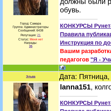
должны были ра
обувь.
Город: Самара
КОНКУРСЫ Рунет
Группа: Администраторы
Сообщений:
6438
Правила публика
Репутация:
21
Статус:
Меня нет
Инструкция по д
Награды:
35
Вашим разработка
педагогов
"Я - Уч
Дата: Пятница,
Эльва
lanna151
, кол
КОНКУРСЫ Рунет