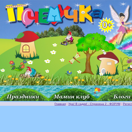
Главная
|
Ура! В садик! - Страница 2 - ФОРУМ
|
Регис