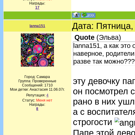
Награды:
17
Дата: Пятница,
lanna151
Quote
(
Эльва
)
lanna151, а как это
наверное, родители
разве так можно???
Город: Самара
эту девочку па
Группа: Проверенные
Сообщений:
1710
он посмотрел с
Мои детки: Анастасия 11.06.07г.
Репутация:
4
рано в них уш
Статус:
Меня нет
Награды:
8
а с воспитате
строгости
Папе этой дево