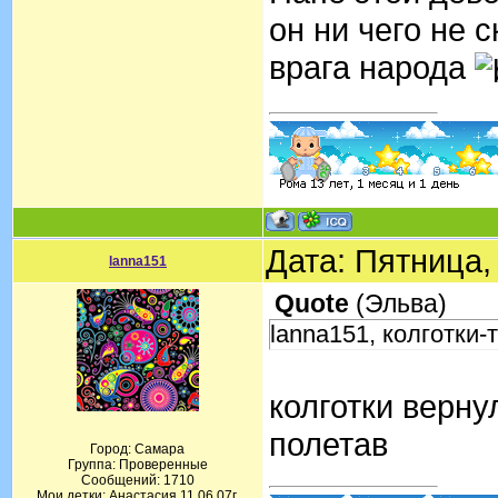
он ни чего не 
врага народа
Дата: Пятница,
lanna151
Quote
(
Эльва
)
lanna151, колготки-
колготки верну
полетав
Город: Самара
Группа: Проверенные
Сообщений:
1710
Мои детки: Анастасия 11.06.07г.