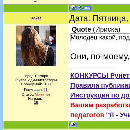
17
Дата: Пятница,
Эльва
Quote
(
Ириска
)
Молодец какой, по
Они, по-моему
КОНКУРСЫ Рунет
Город: Самара
Группа: Администраторы
Правила публика
Сообщений:
6438
Репутация:
21
Инструкция по д
Статус:
Меня нет
Награды:
35
Вашим разработка
педагогов
"Я - Уч