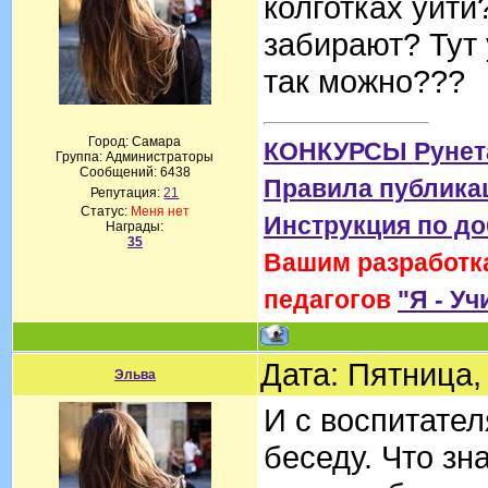
колготках уйти
забирают? Тут 
так можно???
Город: Самара
КОНКУРСЫ Рунет
Группа: Администраторы
Сообщений:
6438
Правила публика
Репутация:
21
Статус:
Меня нет
Инструкция по д
Награды:
35
Вашим разработка
педагогов
"Я - Уч
Дата: Пятница,
Эльва
И с воспитате
беседу. Что зн