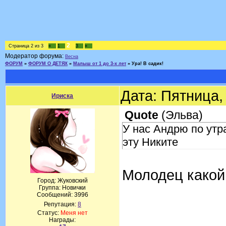
2
Страница
2
из
3
«
1
3
»
Модератор форума:
Весна
ФОРУМ
»
ФОРУМ О ДЕТЯХ
»
Малыш от 1 до 3-х лет
»
Ура! В садик!
Дата: Пятница,
Ириска
Quote
(
Эльва
)
У нас Андрю по утра
эту Никите
Молодец какой
Город: Жуковский
Группа: Новички
Сообщений:
3996
Репутация:
8
Статус:
Меня нет
Награды: