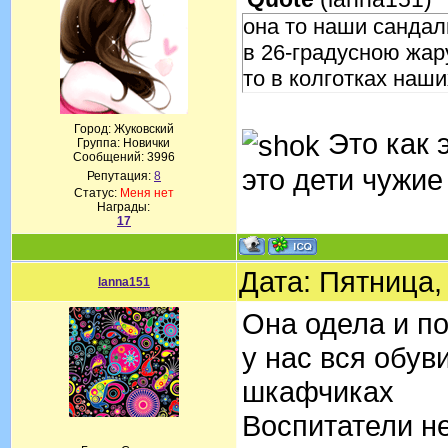
она то наши сандал
в 26-градусною жар
то в колготках наши
Город: Жуковский
Это как э
Группа: Новички
Сообщений:
3996
это дети чужие
Репутация:
8
Статус:
Меня нет
Награды:
17
Дата: Пятница,
lanna151
Она одела и п
у нас вся обув
шкафчиках
Воспитатели не