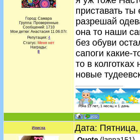
приставать ты 
разрешай одев
Город: Самара
Группа: Проверенные
Сообщений:
1710
она то наши са
Мои детки: Анастасия 11.06.07г.
Репутация:
4
без обуви оста
Статус:
Меня нет
Награды:
сапоги какие-т
8
то в колготках
новые тудеевс
Дата: Пятница,
Ириска
Quote
(
lanna151
)