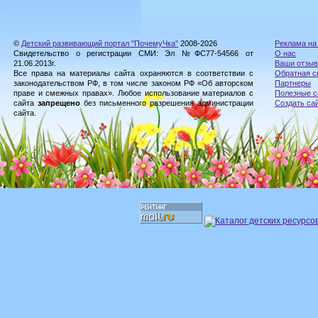
©
Детский развивающий портал "ПочемуЧка"
2008-2026
Реклама на
Свидетельство о регистрации СМИ: Эл №ФС77-54566 от
О нас
21.06.2013г.
Ваши отзы
Все права на материалы сайта охраняются в соответствии с
Обратная с
законодательством РФ, в том числе законом РФ «Об авторском
Партнеры
праве и смежных правах». Любое использование материалов с
Полезные с
сайта
запрещено
без письменного разрешения администрации
Создать са
сайта.