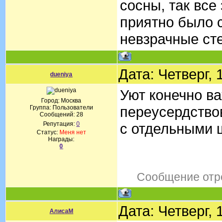
сосны, так все
приятно было с
невзрачные сте
Дата: Четверг,
dueniya
Уют конечно ва
Город: Москва
переусердствов
Группа: Пользователи
Сообщений:
28
Репутация:
0
с отдельными 
Статус:
Меня нет
Награды:
0
Сообщение отр
Дата: Четверг,
АлисаМ