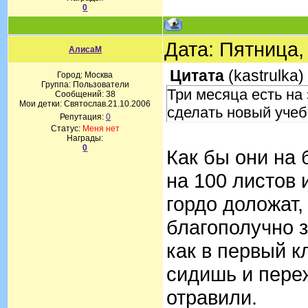
0
Дата: Пятница,
АлисаМ
Цитата
(
kastrulka
)
Город: Москва
Группа: Пользователи
Три месяца есть на
Сообщений:
38
Мои детки: Святослав.21.10.2006
сделать новый учеб
Репутация:
0
Статус:
Меня нет
Награды:
0
Как бы они на 
на 100 листов 
гордо доложат,
благополучно з
как в первый кл
сидишь и переж
отравили.