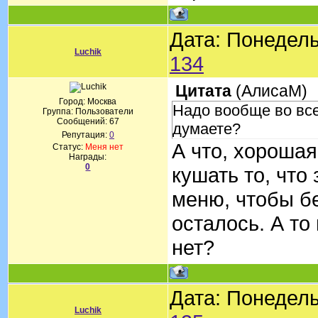
Дата: Понедель
Luchik
134
Цитата
(
АлисаМ
)
Город: Москва
Надо вообще во все
Группа: Пользователи
Сообщений:
67
думаете?
Репутация:
0
А что, хорошая
Статус:
Меня нет
Награды:
0
кушать то, что 
меню, чтобы б
осталось. А т
нет?
Дата: Понедель
Luchik