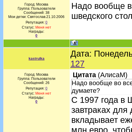
Надо вообще в
Город: Москва
Группа: Пользователи
Сообщений:
38
шведского стол
Мои детки: Святослав.21.10.2006
Репутация:
0
Статус:
Меня нет
Награды:
0
Дата: Понедель
kastrulka
127
Цитата
(
АлисаМ
)
Город: Москва
Группа: Пользователи
Надо вообще во все
Сообщений:
26
Репутация:
0
думаете?
Статус:
Меня нет
С 1997 года в 
Награды:
0
завтраках для 
вкладывает еже
млн евро, чтоб