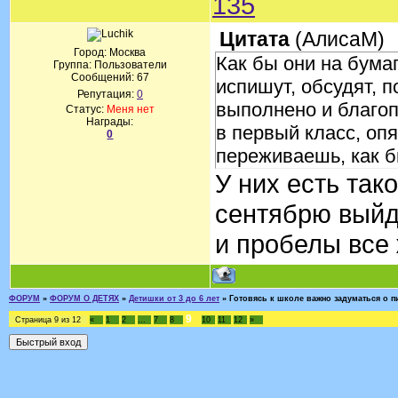
135
Цитата
(
АлисаМ
)
Город: Москва
Как бы они на бумаг
Группа: Пользователи
Сообщений:
67
испишут, обсудят, 
Репутация:
0
выполнено и благопо
Статус:
Меня нет
Награды:
в первый класс, опя
0
переживаешь, как б
У них есть так
сентябрю выйду
и пробелы все 
ФОРУМ
»
ФОРУМ О ДЕТЯХ
»
Детишки от 3 до 6 лет
»
Готовясь к школе важно задуматься о п
9
Страница
9
из
12
«
1
2
…
7
8
10
11
12
»