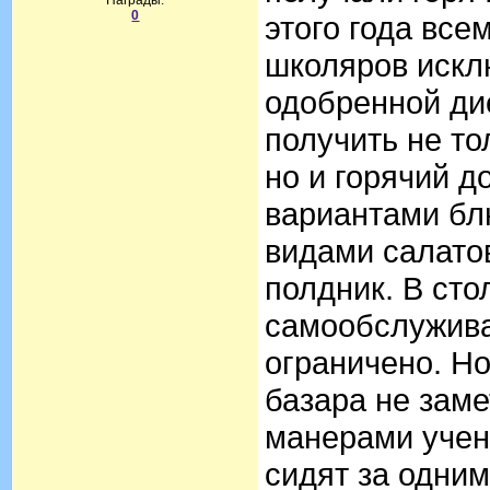
Награды:
0
этого года вс
школяров искл
одобренной ди
получить не то
но и горячий 
вариантами бл
видами салатов
полдник. В ст
самообслужива
ограничено. Но
базара не заме
манерами учен
сидят за одним