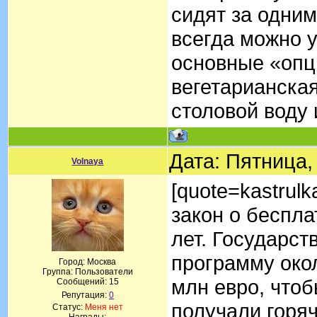
сидят за одним
всегда можно у
основные «опц
вегетарианская
столовой воду
Дата: Пятница,
Volnaya
[quote=kastrul
закон о беспла
лет. Государст
программу око
Город: Москва
Группа: Пользователи
млн евро, чтоб
Сообщений:
15
Репутация:
0
получали горя
Статус:
Меня нет