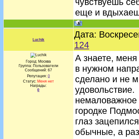
чувствуешь себ
еще и вдыхаеш
Дата: Воскресе
Luchik
124
А знаете, меня
Город: Москва
в нужном напр
Группа: Пользователи
Сообщений:
67
Репутация:
0
сделано и не м
Статус:
Меня нет
Награды:
удовольствие. 
0
немаловажное 
городке Подмо
глаз зацепился
обычные, а раз