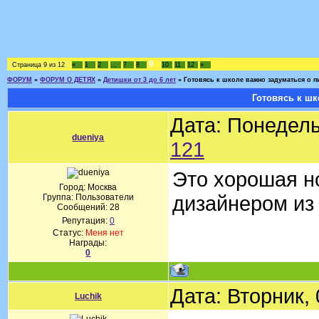
9
Страница
9
из
12
«
1
2
…
7
8
10
11
12
»
ФОРУМ
»
ФОРУМ О ДЕТЯХ
»
Детишки от 3 до 6 лет
»
Готовясь к школе важно задуматься о п
Готовясь к шк
Дата: Понедель
dueniya
121
Это хорошая но
Город: Москва
дизайнером из
Группа: Пользователи
Сообщений:
28
Репутация:
0
Статус:
Меня нет
Награды:
0
Дата: Вторник,
Luchik