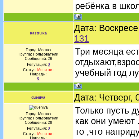
ребёнка в школ
Дата: Воскресе
kastrulka
131
Три месяца ест
Город: Москва
Группа: Пользователи
Сообщений:
26
отдыхают,взро
Репутация:
0
учебный год л
Статус:
Меня нет
Награды:
0
Дата: Четверг,
dueniya
Только пусть д
Город: Москва
как они умеют 
Группа: Пользователи
Сообщений:
28
Репутация:
0
то ,что наприд
Статус:
Меня нет
Награды: