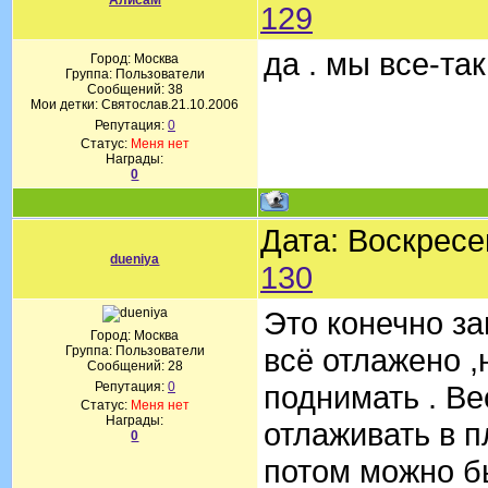
АлисаМ
129
да . мы все-та
Город: Москва
Группа: Пользователи
Сообщений:
38
Мои детки: Святослав.21.10.2006
Репутация:
0
Статус:
Меня нет
Награды:
0
Дата: Воскресе
dueniya
130
Это конечно за
Город: Москва
всё отлажено ,
Группа: Пользователи
Сообщений:
28
Репутация:
0
поднимать . В
Статус:
Меня нет
Награды:
отлаживать в п
0
потом можно б