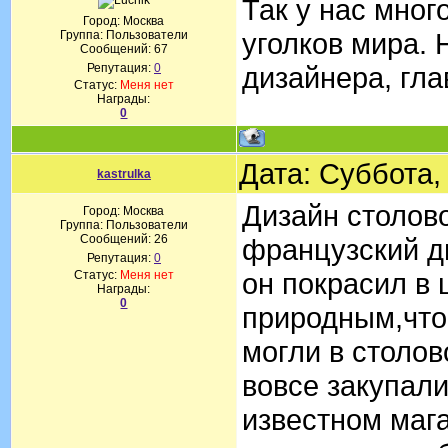
Так у нас мног
Город: Москва
уголков мира. 
Группа: Пользователи
Сообщений:
67
Репутация:
0
дизайнера, гла
Статус:
Меня нет
Награды:
0
Дата: Суббота,
kastrulka
Дизайн столов
Город: Москва
Группа: Пользователи
Сообщений:
26
французский д
Репутация:
0
он покрасил в 
Статус:
Меня нет
Награды:
0
природным,что
могли в столов
вовсе закупали
известном мага