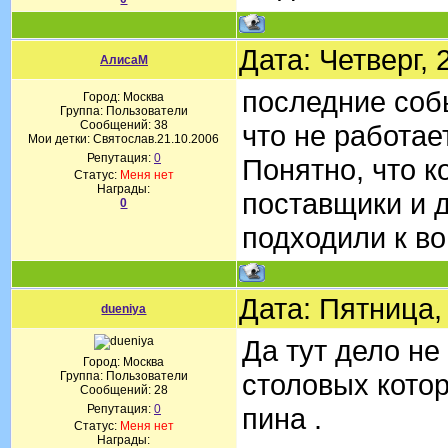
Дата: Четверг,
АлисаМ
последние соб
Город: Москва
Группа: Пользователи
Сообщений:
38
что не работае
Мои детки: Святослав.21.10.2006
Репутация:
0
Понятно, что к
Статус:
Меня нет
Награды:
поставщики и 
0
подходили к во
Дата: Пятница,
dueniya
Да тут дело не
Город: Москва
столовых кото
Группа: Пользователи
Сообщений:
28
Репутация:
0
пина .
Статус:
Меня нет
Награды: