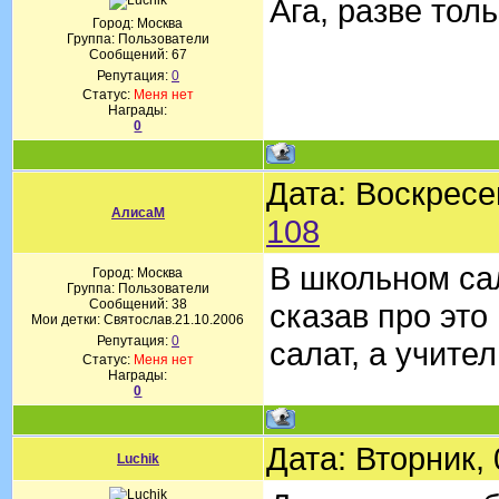
Ага, разве толь
Город: Москва
Группа: Пользователи
Сообщений:
67
Репутация:
0
Статус:
Меня нет
Награды:
0
Дата: Воскресе
АлисаМ
108
В школьном са
Город: Москва
Группа: Пользователи
Сообщений:
38
сказав про это
Мои детки: Святослав.21.10.2006
Репутация:
0
салат, а учите
Статус:
Меня нет
Награды:
0
Дата: Вторник,
Luchik