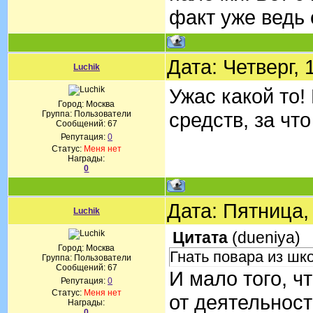
факт уже ведь 
Дата: Четверг,
Luchik
Ужас какой то!
Город: Москва
средств, за чт
Группа: Пользователи
Сообщений:
67
Репутация:
0
Статус:
Меня нет
Награды:
0
Дата: Пятница,
Luchik
Цитата
(
dueniya
)
Город: Москва
Гнать повара из шк
Группа: Пользователи
Сообщений:
67
И мало того, ч
Репутация:
0
Статус:
Меня нет
от деятельност
Награды:
0