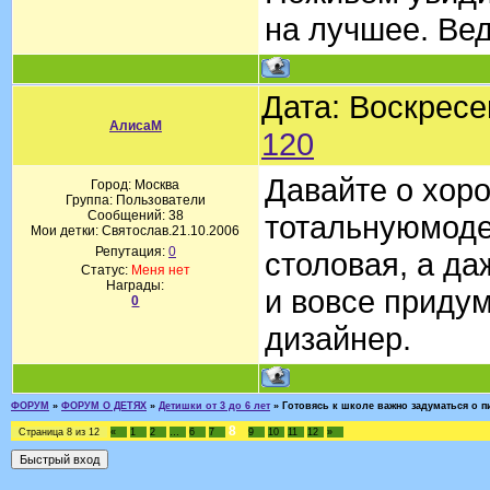
на лучшее. Вед
Дата: Воскресе
АлисаМ
120
Давайте о хор
Город: Москва
Группа: Пользователи
Сообщений:
38
тотальнуюмоде
Мои детки: Святослав.21.10.2006
Репутация:
0
столовая, а да
Статус:
Меня нет
Награды:
и вовсе приду
0
дизайнер.
ФОРУМ
»
ФОРУМ О ДЕТЯХ
»
Детишки от 3 до 6 лет
»
Готовясь к школе важно задуматься о п
8
Страница
8
из
12
«
1
2
…
6
7
9
10
11
12
»