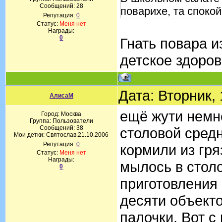
Сообщений:
28
поварихе, та споко
Репутация:
0
Статус:
Меня нет
Награды:
0
Гнать повара и
детское здоро
Дата: Вторник,
АлисаМ
ещё жути немн
Город: Москва
Группа: Пользователи
Сообщений:
38
столовой сред
Мои детки: Святослав.21.10.2006
Репутация:
0
кормили из гря
Статус:
Меня нет
Награды:
мылось в стол
0
приготовления 
десяти объект
палочки. Вот с