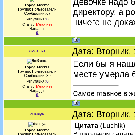
Девочке надо б
Город: Москва
директору, а р
Группа: Пользователи
Сообщений:
67
Репутация:
0
ничего не дока
Статус:
Меня нет
Награды:
0
Дата: Вторник,
Любашка
Если бы я нашл
Город: Москва
месте умерла б
Группа: Пользователи
Сообщений:
30
Репутация:
0
Статус:
Меня нет
Награды:
Самое главное в жи
0
Дата: Вторник,
dueniya
Цитата
(
Luchik
)
Город: Москва
В школьном салате 
Группа: Пользователи