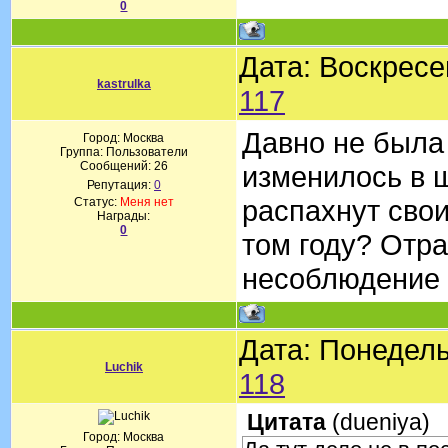
0
Дата: Воскресе
kastrulka
117
Давно не была 
Город: Москва
Группа: Пользователи
Сообщений:
26
изменилось в ш
Репутация:
0
распахнут свои
Статус:
Меня нет
Награды:
0
том году? Отра
несоблюдение 
Дата: Понедель
Luchik
118
Цитата
(
dueniya
)
Город: Москва