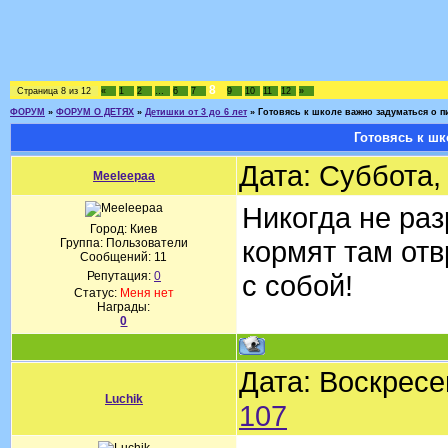
8
Страница
8
из
12
«
1
2
…
6
7
9
10
11
12
»
ФОРУМ
»
ФОРУМ О ДЕТЯХ
»
Детишки от 3 до 6 лет
»
Готовясь к школе важно задуматься о п
Готовясь к шк
Дата: Суббота,
Meeleepaa
Никогда не раз
Город: Киев
кормят там от
Группа: Пользователи
Сообщений:
11
Репутация:
0
с собой!
Статус:
Меня нет
Награды:
0
Дата: Воскресе
Luchik
107