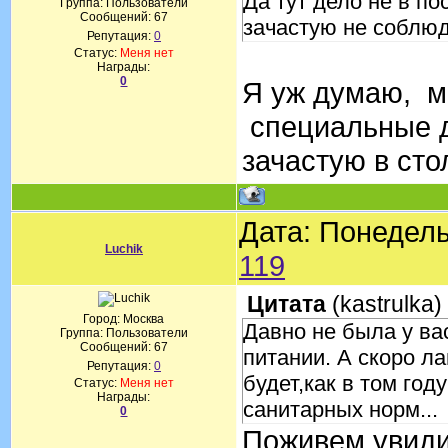
Да тут дело не в п
Группа: Пользователи
Сообщений:
67
зачастую не соблюд
Репутация:
0
Статус:
Меня нет
Награды:
0
Я уж думаю, м
специальные д
зачастую в ст
Дата: Понедель
Luchik
119
Цитата
(
kastrulka
)
Город: Москва
Давно не была у ва
Группа: Пользователи
Сообщений:
67
питании. А скоро л
Репутация:
0
будет,как в том го
Статус:
Меня нет
Награды:
санитарных норм...
0
Поживем увиди