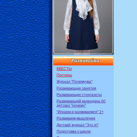
КВЕСТЫ
Постеры
Журнал "Почемучка"
Развивающие занятия
Развивающие стенгазеты
Развивающий календарь 60
детских "почему"
"Играем и развиваемся" 2+
Развиваем мышление
Детский журнал "Это я!"
Подготовка к школе