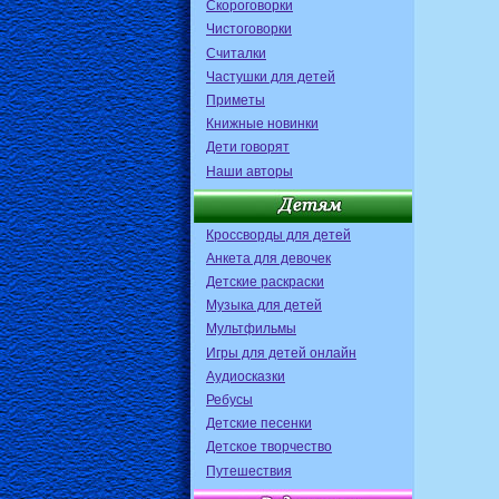
Скороговорки
Чистоговорки
Считалки
Частушки для детей
Приметы
Книжные новинки
Дети говорят
Наши авторы
Кроссворды для детей
Анкета для девочек
Детские раскраски
Музыка для детей
Мультфильмы
Игры для детей онлайн
Аудиосказки
Ребусы
Детские песенки
Детское творчество
Путешествия