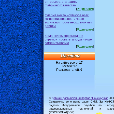
интерьере: стандарты
фабричного качества
[
Родителям
]
Слабые места ноутбуков Acer:
какие неисправности чаще
возникают после нескольких лет
работы
[
Родителям
]
Когда телевизор выгоднее
отремонтировать, а когда лучше
заменить новым
[
Родителям
]
На сайте всего:
17
Гостей:
17
Пользователей:
0
©
Детский развивающий портал "ПочемуЧка"
200
Свидетельство о регистрации СМИ:
Эл №ФС77-
выдано Федеральной службой по надз
информационных технологий и масс
(РОСКОМНАДЗОР).