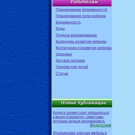
Планирование беременности
Планирование пола ребенка
Беременность
Роды
Грудное вскармливание
Календарь развития ребенка
Воспитание и развитие ребенка
Здоровье
Детское питание
Покупки для детей
Статьи
Когда и зачем стоит обращаться
к врачу-психиатру: симптомы,
которые нельзя игнорировать
[
Родителям
]
Итальянская элитная мебель в