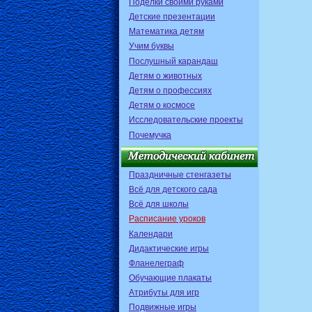
Поделки своими руками
Детские презентации
Математика детям
Учим буквы
Послушный карандаш
Детям о животных
Детям о профессиях
Детям о космосе
Исследовательские проекты
Почемучка
Праздничные стенгазеты
Всё для детского сада
Всё для школы
Расписание уроков
Календари
Дидактические игры
Фланелеграф
Обучающие плакаты
Атрибуты для игр
Подвижные игры