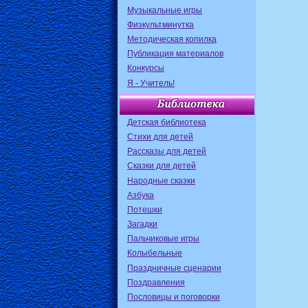
Музыкальные игры
Физкультминутка
Методическая копилка
Публикация материалов
Конкурсы
Я - Учитель!
Детская библиотека
Стихи для детей
Рассказы для детей
Сказки для детей
Народные сказки
Азбука
Потешки
Загадки
Пальчиковые игры
Колыбельные
Праздничные сценарии
Поздравления
Пословицы и поговорки