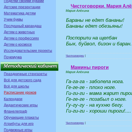
Поделки своими руками
Чистоговорки. Мария Ал
Детские презентации
Мария Алёхина
Математика детям
Бараны не едят бананы!
Учим буквы
Бананы едят обезьяны!
Послушный карандаш
Детям о животных
Поспорили на щелбан
Детям о профессиях
Бык, буйвол, бизон и баран..
Детям о космосе
Исследовательские проекты
Чистоговорки
|
Почемучка
Мамины пироги
Мария Алёхина
Праздничные стенгазеты
Всё для детского сада
Га-га-га - заболела нога.
Всё для школы
Ге-ге-ге - плохо ноге.
Ги-ги-ги - мама жарит пиро
Расписание уроков
Ге-ге-ге - позабыл о ноге.
Календари
Гу-гу-гу - на кухню бегу.
Дидактические игры
Ги-ги-ги - хороши пироги!....
Фланелеграф
Обучающие плакаты
Чистоговорки
|
Атрибуты для игр
Подвижные игры