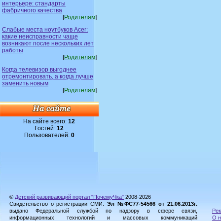
интерьере: стандарты
фабричного качества
[
Родителям
]
Слабые места ноутбуков Acer:
какие неисправности чаще
возникают после нескольких лет
работы
[
Родителям
]
Когда телевизор выгоднее
отремонтировать, а когда лучше
заменить новым
[
Родителям
]
На сайте всего:
12
Гостей:
12
Пользователей:
0
©
Детский развивающий портал "ПочемуЧка"
2008-2026
Свидетельство о регистрации СМИ:
Эл №ФС77-54566 от 21.06.2013г.
выдано Федеральной службой по надзору в сфере связи,
Рек
информационных технологий и массовых коммуникаций
О н