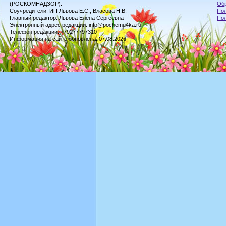
(РОСКОМНАДЗОР).
Обр
Соучредители: ИП Львова Е.С., Власова Н.В.
Пол
Главный редактор: Львова Елена Сергеевна
По
Электронный адрес редакции: info@pochemu4ka.ru
Телефон редакции: +79277797310
Информация на сайте обновлена: 07.08.2026