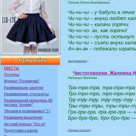
Лапина Елена Викторовна
Чи-чи-чи – у бабули в печке
Чи-чи-чи – внуки любят кал
Чи-чи-чи – калачи горячи.
Чо-чо-чо- ах, как горячо!
Чи-чи-чи – пусть остынут 
Чи-чи-чи – съели внуки кала
Ач-ач-ач – побежали играть
Чистоговорки
|
КВЕСТЫ
Чистоговорки. Жалнина 
Постеры
Наталья Жалнина
Журнал "Почемучка"
Тра-тра-тра, тра-тра-тра
Развивающие занятия
Тро-тро-тро, тро-тро-тр
Развивающие стенгазеты
Тру-тру-тру, тру-тру-тру
Развивающий календарь 60
детских "почему"
Тры-тры-тры, тры-тры-т
Гра-гра-гра, гра-гра-гра — 
"Играем и развиваемся" 2+
Бро-бро-бро, бро-бро-бро —
Развиваем мышление
Детский журнал "Это я!"
Подготовка к школе
Сборник стихов
|