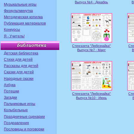
Выпуск №4 - Декабрь
В
Музыкальные игры
Физкультминутка
Методическая копилка
Публикация материалов
Конкурсы
Я - Учитель!
Стенгазета "Любознайка"
Сте
Выпуск №7 - Март
В
Детская библиотека
Стихи для детей
Рассказы для детей
Сказки для детей
Народные сказки
Азбука
Потешки
Стенгазета "Любознайка"
Сте
Загадки
Выпуск №10 - Июнь
Пальчиковые игры
Колыбельные
Праздничные сценарии
Поздравления
Пословицы и поговорки