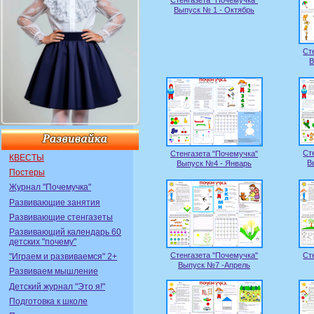
Стенгазета "Почемучка"
Выпуск № 1 - Октябрь
Ст
В
Ст
Стенгазета "Почемучка"
КВЕСТЫ
В
Выпуск №4 - Январь
Постеры
Журнал "Почемучка"
Развивающие занятия
Развивающие стенгазеты
Развивающий календарь 60
детских "почему"
Стенгазета "Почемучка"
Ст
"Играем и развиваемся" 2+
Выпуск №7 -Апрель
Развиваем мышление
Детский журнал "Это я!"
Подготовка к школе