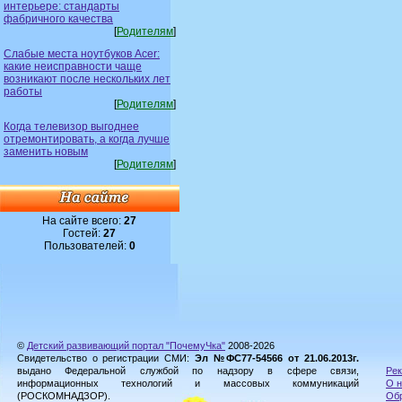
интерьере: стандарты
фабричного качества
[
Родителям
]
Слабые места ноутбуков Acer:
какие неисправности чаще
возникают после нескольких лет
работы
[
Родителям
]
Когда телевизор выгоднее
отремонтировать, а когда лучше
заменить новым
[
Родителям
]
На сайте всего:
27
Гостей:
27
Пользователей:
0
©
Детский развивающий портал "ПочемуЧка"
2008-2026
Свидетельство о регистрации СМИ:
Эл №ФС77-54566 от 21.06.2013г.
выдано Федеральной службой по надзору в сфере связи,
Рек
информационных технологий и массовых коммуникаций
О н
(РОСКОМНАДЗОР).
Обр