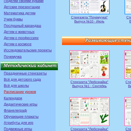
Поделки своими руками
Детские презентации
Математика детям
Стенгазета "Почемучка"
Ст
Учим буквы
Выпуск №10 - Июль
Послушный карандаш
Детям о животных
Детям о профессиях
Детям о космосе
Исследовательские проекты
Почемучка
Праздничные стенгазеты
Всё для детского сада
Стенгазета "Любознайка"
Сте
Всё для школы
Выпуск №1 - Сентябрь
В
Расписание уроков
Календари
Дидактические игры
Фланелеграф
Обучающие плакаты
Атрибуты для игр
Подвижные игры
Стенгазета "Любознайка"
Сте