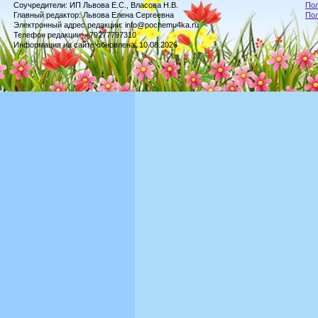
Соучредители: ИП Львова Е.С., Власова Н.В.
Пол
Главный редактор: Львова Елена Сергеевна
По
Электронный адрес редакции: info@pochemu4ka.ru
Телефон редакции: +79277797310
Информация на сайте обновлена: 10.08.2026