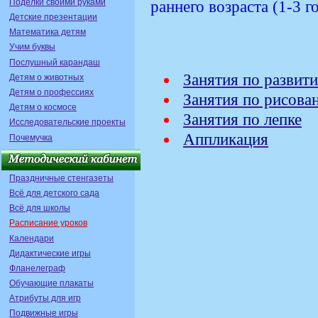
Поделки своими руками
раннего возраста (1-3 
Детские презентации
Математика детям
Учим буквы
Послушный карандаш
Занятия по развит
Детям о животных
Детям о профессиях
Занятия по рисова
Детям о космосе
Занятия по лепке
Исследовательские проекты
Аппликация
Почемучка
Праздничные стенгазеты
Всё для детского сада
Всё для школы
Расписание уроков
Календари
Дидактические игры
Фланелеграф
Обучающие плакаты
Атрибуты для игр
Подвижные игры