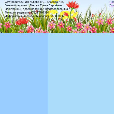
Соучредители: ИП Львова Е.С., Власова Н.В.
Пол
Главный редактор: Львова Елена Сергеевна
По
Электронный адрес редакции: info@pochemu4ka.ru
Телефон редакции: +79277797310
Информация на сайте обновлена: 08.08.2026