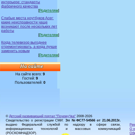
интерьере: стандарты
фабричного качества
[
Родителям
]
Слабые места ноутбуков Acer:
какие неисправности чаще
возникают после нескольких лет
работы
[
Родителям
]
Когда телевизор выгоднее
отремонтировать, а когда лучше
заменить новым
[
Родителям
]
На сайте всего:
9
Гостей:
9
Пользователей:
0
©
Детский развивающий портал "ПочемуЧка"
2008-2026
Свидетельство о регистрации СМИ:
Эл №ФС77-54566 от 21.06.2013г.
выдано Федеральной службой по надзору в сфере связи,
Рек
информационных технологий и массовых коммуникаций
О н
(РОСКОМНАДЗОР).
Обр