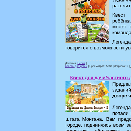
рассчита
Квест 
ребёнка
может 
команда
Легенд
говорится о возможности у
Добавил:
Весна
|
Квесты для детей
| Просмотров: 5888 | Загрузок: 0 |
Квест для дачи/частного 
Предл
заданий
дворе ч
Легенда
попали 
штата Монтана. Вам предс
городе, подчиняясь всем з
предстоит обнаружить к