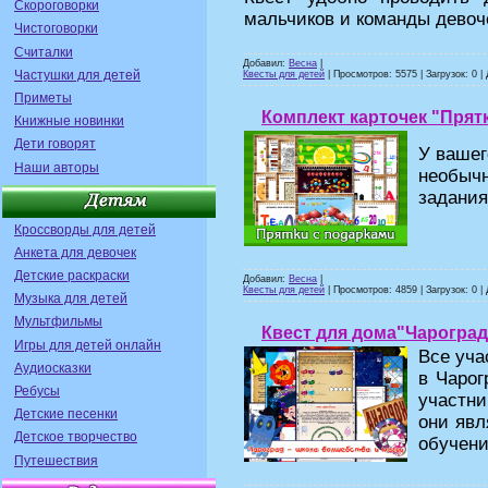
Скороговорки
мальчиков и команды девоч
Чистоговорки
Считалки
Добавил:
Весна
|
Частушки для детей
Квесты для детей
| Просмотров: 5575 | Загрузок: 0 |
Приметы
Комплект карточек "Прят
Книжные новинки
Дети говорят
У вашег
Наши авторы
необычн
задания
Кроссворды для детей
Анкета для девочек
Детские раскраски
Добавил:
Весна
|
Квесты для детей
| Просмотров: 4859 | Загрузок: 0 |
Музыка для детей
Мультфильмы
Квест для дома"Чароград
Игры для детей онлайн
Все уча
Аудиосказки
в Чарог
Ребусы
участн
Детские песенки
они явл
Детское творчество
обучени
Путешествия