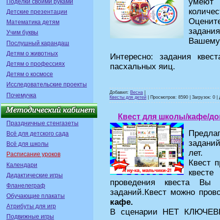
умеют 
Поделки своими руками
количес
Детские презентации
Оценит
Математика детям
задани
Учим буквы
Вашему
Послушный карандаш
Детям о животных
Интересно: задания квес
Детям о профессиях
пасхальных яиц.
Детям о космосе
Исследовательские проекты
Добавил:
Весна
|
Почемучка
Квесты для детей
| Просмотров: 8590 | Загрузок: 0 |
Квест для школы/кафе/дом
Праздничные стенгазеты
Предл
Всё для детского сада
заданий
Всё для школы
лет.
Расписание уроков
Квест 
Календари
квест
Дидактические игры
проведения квеста Вы 
Фланелеграф
заданий.Квест можно прово
Обучающие плакаты
кафе.
Атрибуты для игр
В сценарии НЕТ КЛЮЧЕВЫ
Подвижные игры