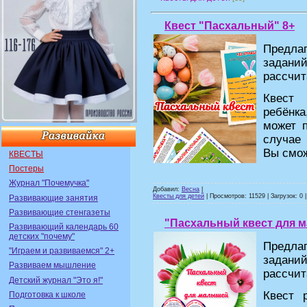
Квест "Пасхальный" 8+
Предл
задан
рассчита
Квест 
ребёнка
может 
случае
Вы смож
КВЕСТЫ
Постеры
Журнал "Почемучка"
Добавил:
Весна
|
Квесты для детей
| Просмотров: 11529 | Загрузок: 0 
Развивающие занятия
Развивающие стенгазеты
"Пасхальный квест для 
Развивающий календарь 60
детских "почему"
Предл
"Играем и развиваемся" 2+
задан
Развиваем мышление
рассчита
Детский журнал "Это я!"
Квест 
Подготовка к школе