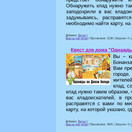
Обнаружить клад нужно та
заподозрили в вас кладои
задумываясь, расправят
необходимо найти карту, на 
Добавил:
Весна
|
Квесты для детей
| Просмотров: 2138 | Загрузок: 0 |
Квест для дома "Однажды
Вы – к
Бонанза
Вам пре
городе
жителе
клад, с
клад нужно таким образом,
вас кладоискателей, в пр
расправятся с вами по ме
карту, на которой указано, г
Добавил:
Весна
|
Квесты для детей
| Просмотров: 3691 | Загрузок: 0 |