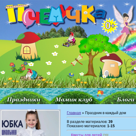
Главная
» Праздник в каждый дом
В разделе материалов:
39
Показано материалов:
1-15
Квесты для детей
[39]