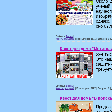
Около 
ученый
научног
изобре
однако,
оно был
Добавил:
Весна
|
Квесты для детей
| Просмотров: 3671 | Загрузок: 0 |
Квест для дома "Мстители
Уже тыс
Это наш
защитни
требует
Добавил:
Весна
|
Квесты для детей
| Просмотров: 3997 | Загрузок: 0 |
Квест для дома "В поиск
Предл
задани