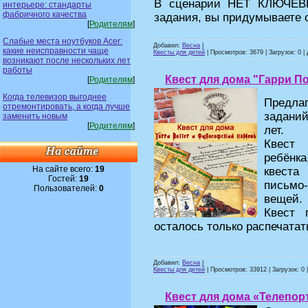
В сценарии НЕТ КЛЮЧЕВЫ
интерьере: стандарты
фабричного качества
задания, вы придумываете
[
Родителям
]
Слабые места ноутбуков Acer:
Добавил:
Весна
|
какие неисправности чаще
Квесты для детей
| Просмотров: 3679 | Загрузок: 0 |
возникают после нескольких лет
работы
Квест для дома "Гарри П
[
Родителям
]
Когда телевизор выгоднее
Предл
отремонтировать, а когда лучше
заданий
заменить новым
[
Родителям
]
лет.
Квест 
ребёнка
На сайте всего:
19
квеста
Гостей:
19
письмо
Пользователей:
0
вещей.
Квест 
осталось только распечатать
Добавил:
Весна
|
Квесты для детей
| Просмотров: 33912 | Загрузок: 0 
Квест для дома «Телепор