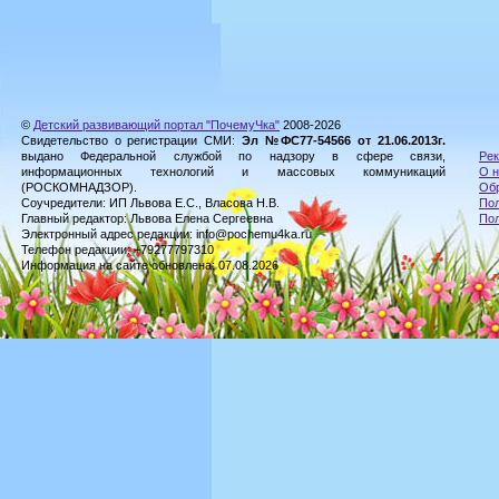
©
Детский развивающий портал "ПочемуЧка"
2008-2026
Свидетельство о регистрации СМИ:
Эл №ФС77-54566 от 21.06.2013г.
выдано Федеральной службой по надзору в сфере связи,
Рек
информационных технологий и массовых коммуникаций
О н
(РОСКОМНАДЗОР).
Обр
Соучредители: ИП Львова Е.С., Власова Н.В.
Пол
Главный редактор: Львова Елена Сергеевна
По
Электронный адрес редакции: info@pochemu4ka.ru
Телефон редакции: +79277797310
Информация на сайте обновлена: 07.08.2026