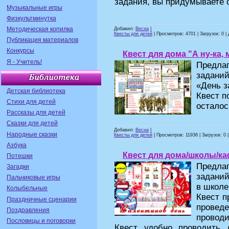
задания, вы придумываете
Музыкальные игры
Физкультминутка
Методическая копилка
Добавил:
Весна
|
Квесты для детей
| Просмотров: 4701 | Загрузок: 0 |
Публикация материалов
Конкурсы
Квест для дома "А ну-ка, 
Я - Учитель!
Предла
заданий
«День з
Детская библиотека
Квест п
Стихи для детей
осталос
Рассказы для детей
Сказки для детей
Добавил:
Весна
|
Народные сказки
Квесты для детей
| Просмотров: 11936 | Загрузок: 0 
Азбука
Квест для дома/школы/ка
Потешки
Предл
Загадки
заданий
Пальчиковые игры
в школе
Колыбельные
Квест п
Праздничные сценарии
проведе
Поздравления
проводи
Пословицы и поговорки
Квест удобно проводить 