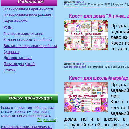
Добавил:
Весна
|
Квесты для детей
| Просмотров: 5652 | Загрузок: 0 |
Планирование беременности
Планирование пола ребенка
Квест для дома "А ну-ка, 
Беременность
Предла
Роды
заданий
Грудное вскармливание
девочки
Календарь развития ребенка
Квест п
Воспитание и развитие ребенка
осталос
Здоровье
Детское питание
Покупки для детей
Добавил:
Весна
|
Квесты для детей
| Просмотров: 9247 | Загрузок: 0 |
Статьи
Квест для школы/кафе/дома
Предл
заданий
лет.
Квест 
квеста
Когда и зачем стоит обращаться
к врачу-психиатру: симптомы,
задани
которые нельзя игнорировать
дома, но и в школе, в 
[
Родителям
]
с группой детей, но так же 
Итальянская элитная мебель в