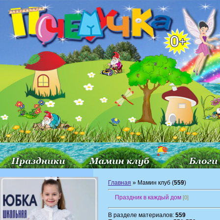
Главная
» Мамин клуб (
559
)
Праздник в каждый дом
[0]
В разделе материалов:
559