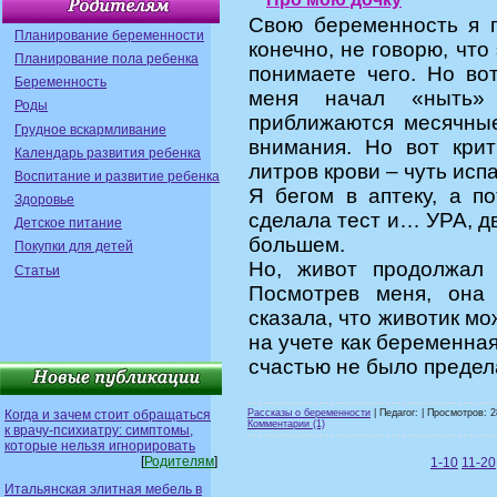
Свою беременность я по
Планирование беременности
конечно, не говорю, чт
Планирование пола ребенка
понимаете чего. Но во
Беременность
меня начал «ныть»
Роды
приближаются месячны
Грудное вскармливание
внимания. Но вот кри
Календарь развития ребенка
литров крови – чуть исп
Воспитание и развитие ребенка
Я бегом в аптеку, а п
Здоровье
сделала тест и… УРА, дв
Детское питание
большем.
Покупки для детей
Но, живот продолжал 
Статьи
Посмотрев меня, она 
сказала, что животик мо
на учете как беременна
счастью не было предел
Когда и зачем стоит обращаться
Рассказы о беременности
| Педагог: | Просмотров: 2
Комментарии (1)
к врачу-психиатру: симптомы,
которые нельзя игнорировать
[
Родителям
]
1-10
11-20
Итальянская элитная мебель в