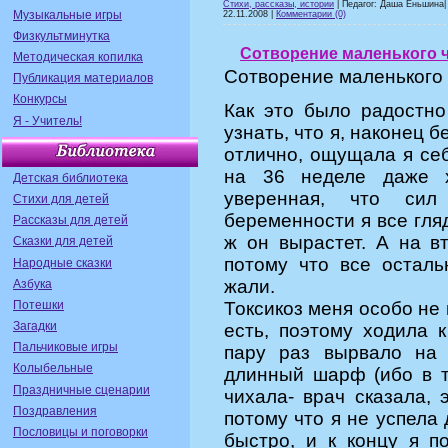
Стихи, рассказы, истории
| Педагог: Даша Еньшина| 
Музыкальные игры
22.11.2008
|
Комментарии (0)
Физкультминутка
Сотворение маленького ч
Методическая копилка
Сотворение маленького 
Публикация материалов
Конкурсы
Как это было радостно
Я - Учитель!
узнать, что я, наконец
отлично, ощущала я себ
на 36 неделе даже х
Детская библиотека
уверенная, что сил
Стихи для детей
беременности я все гля
Рассказы для детей
ж он вырастет. А на в
Сказки для детей
потому что все осталь
Народные сказки
жали.
Азбука
Потешки
Токсикоз меня особо не 
Загадки
есть, поэтому ходила 
Пальчиковые игры
пару раз вырвало на 
Колыбельные
длинный шарф (ибо в т
Праздничные сценарии
чихала- врач сказала, 
Поздравления
потому что я не успела
Пословицы и поговорки
быстро, и к концу я 