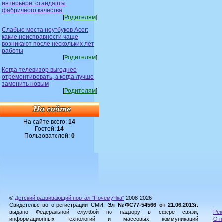
интерьере: стандарты
фабричного качества
[
Родителям
]
Слабые места ноутбуков Acer:
какие неисправности чаще
возникают после нескольких лет
работы
[
Родителям
]
Когда телевизор выгоднее
отремонтировать, а когда лучше
заменить новым
[
Родителям
]
На сайте всего:
14
Гостей:
14
Пользователей:
0
©
Детский развивающий портал "ПочемуЧка"
2008-2026
Свидетельство о регистрации СМИ:
Эл №ФС77-54566 от 21.06.2013г.
выдано Федеральной службой по надзору в сфере связи,
Рек
информационных технологий и массовых коммуникаций
О н