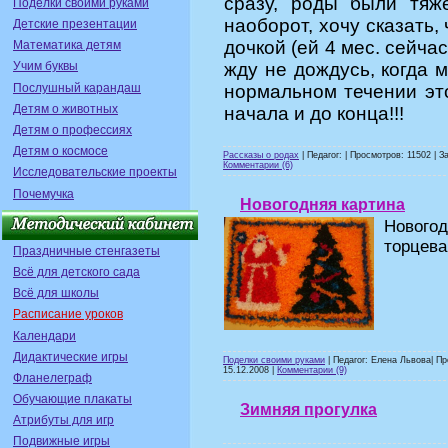
сразу, роды были тяж
Поделки своими руками
наоборот, хочу сказать,
Детские презентации
дочкой (ей 4 мес. сейча
Математика детям
жду не дождусь, когда 
Учим буквы
Послушный карандаш
нормальном течении это
Детям о животных
начала и до конца!!!
Детям о профессиях
Детям о космосе
Рассказы о родах
| Педагог: | Просмотров: 11502 | З
Комментарии (6)
Исследовательские проекты
Почемучка
Новогодняя картина
Новогод
торцева
Праздничные стенгазеты
Всё для детского сада
Всё для школы
Расписание уроков
Календари
Дидактические игры
Поделки своими руками
| Педагог: Елена Львова| Пр
15.12.2008
|
Комментарии (9)
Фланелеграф
Обучающие плакаты
Зимняя прогулка
Атрибуты для игр
Подвижные игры