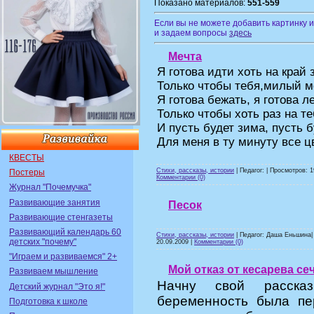
Показано материалов:
551-559
Если вы не можете добавить картинку 
и задаем вопросы
здесь
Мечта
Я готова идти хоть на край 
Только чтобы тебя,милый м
Я готова бежать, я готова ле
Только чтобы хоть раз на т
И пусть будет зима, пусть 
Для меня в ту минуту все ц
КВЕСТЫ
Стихи, рассказы, истории
| Педагог: | Просмотров: 1
Постеры
Комментарии (0)
Журнал "Почемучка"
Развивающие занятия
Песок
Развивающие стенгазеты
Развивающий календарь 60
Стихи, рассказы, истории
| Педагог: Даша Еньшина| 
детских "почему"
20.09.2009
|
Комментарии (0)
"Играем и развиваемся" 2+
Мой отказ от кесарева се
Развиваем мышление
Начну свой расска
Детский журнал "Это я!"
беременность была пе
Подготовка к школе