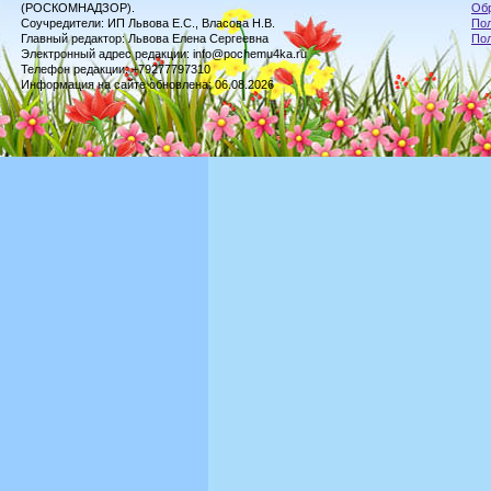
(РОСКОМНАДЗОР).
Обр
Соучредители: ИП Львова Е.С., Власова Н.В.
Пол
Главный редактор: Львова Елена Сергеевна
По
Электронный адрес редакции: info@pochemu4ka.ru
Телефон редакции: +79277797310
Информация на сайте обновлена: 06.08.2026