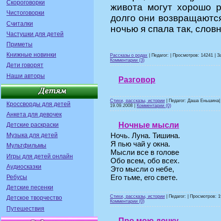
Скороговорки
живота могут хорошо р
Чистоговорки
долго они возвращаются
Считалки
ночью я спала так, словн
Частушки для детей
Приметы
Книжные новинки
Рассказы о родах
| Педагог: | Просмотров: 14241 | З
Комментарии (3)
Дети говорят
Наши авторы
Разговор
Стихи, рассказы, истории
| Педагог: Даша Еньшина| 
Кроссворды для детей
19.09.2008
|
Комментарии (0)
Анкета для девочек
Ночные мысли
Детские раскраски
Ночь. Луна. Тишина.
Музыка для детей
Я пью чай у окна.
Мультфильмы
Мысли все в голове
Игры для детей онлайн
Обо всем, обо всех.
Аудиосказки
Это мысли о небе,
Его тьме, его свете.
Ребусы
Детские песенки
Стихи, рассказы, истории
| Педагог: | Просмотров: 1
Детское творчество
Комментарии (0)
Путешествия
Про мою дочку