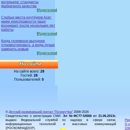
интерьере: стандарты
фабричного качества
[
Родителям
]
Слабые места ноутбуков Acer:
какие неисправности чаще
возникают после нескольких лет
работы
[
Родителям
]
Когда телевизор выгоднее
отремонтировать, а когда лучше
заменить новым
[
Родителям
]
На сайте всего:
28
Гостей:
28
Пользователей:
0
©
Детский развивающий портал "ПочемуЧка"
2008-2026
Свидетельство о регистрации СМИ:
Эл №ФС77-54566 от 21.06.2013г.
выдано Федеральной службой по надзору в сфере связи,
Рек
информационных технологий и массовых коммуникаций
О н
(РОСКОМНАДЗОР).
Обр