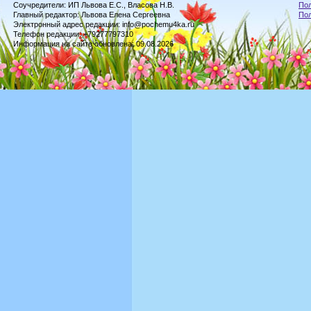
Соучредители: ИП Львова Е.С., Власова Н.В.
Пол
Главный редактор: Львова Елена Сергеевна
По
Электронный адрес редакции: info@pochemu4ka.ru
Телефон редакции: +79277797310
Информация на сайте обновлена: 09.08.2026